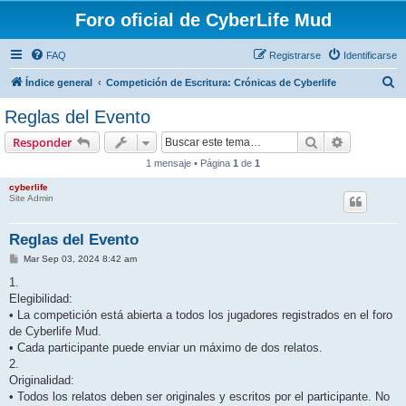
Foro oficial de CyberLife Mud
FAQ
Registrarse
Identificarse
B
Índice general
Competición de Escritura: Crónicas de Cyberlife
u
Reglas del Evento
s
Buscar
Búsqueda 
Responder
c
1 mensaje • Página
1
de
1
a
cyberlife
r
Site Admin
Reglas del Evento
M
Mar Sep 03, 2024 8:42 am
e
n
1.
s
Elegibilidad:
a
j
• La competición está abierta a todos los jugadores registrados en el foro
e
de Cyberlife Mud.
• Cada participante puede enviar un máximo de dos relatos.
2.
Originalidad:
• Todos los relatos deben ser originales y escritos por el participante. No