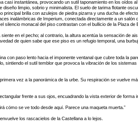
a casi instantánea, provocando un sutil taponamiento en los oídos al a
 diseño limpio, sobrio y minimalista. El suelo de tarima flotante osc
o principal brilla con azulejos de piedra pizarra y una ducha de efect
erfaces inalámbricas de Imperium, conectada directamente a un salón
y el silencio monacal del piso contrastan con el bullicio de la Plaza 
siente en el pecho; al contrario, la altura acentúa la sensación de a
avedad de quien sabe que ese piso es un refugio temporal, una burbuj
ina con paso lento hacia el imponente ventanal que cubre toda la par
sintiendo el sutil temblor que provoca la vibración de los sistemas de
r primera vez a la panorámica de la urbe. Su respiración se vuelve m
ctangular frente a sus ojos, encuadrando la vista exterior de forma 
mirá cómo se ve todo desde aquí. Parece una maqueta muerta."
 envuelve los rascacielos de la Castellana a lo lejos.