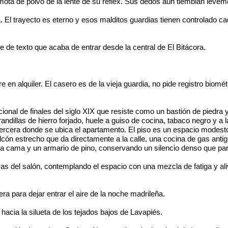
ota de polvo de la lente de su réflex. Sus dedos aún tiemblan leveme
. El trayecto es eterno y esos malditos guardias tienen controlado 
 de texto que acaba de entrar desde la central de El Bitácora.
re en alquiler. El casero es de la vieja guardia, no pide registro biom
cional de finales del siglo XIX que resiste como un bastión de piedra y
dillas de hierro forjado, huele a guiso de cocina, tabaco negro y a 
a tercera donde se ubica el apartamento. El piso es un espacio modest
ón estrecho que da directamente a la calle, una cocina de gas anti
 una cama y un armario de pino, conservando un silencio denso que pare
cas del salón, contemplando el espacio con una mezcla de fatiga y ali
a para dejar entrar el aire de la noche madrileña.
acia la silueta de los tejados bajos de Lavapiés.