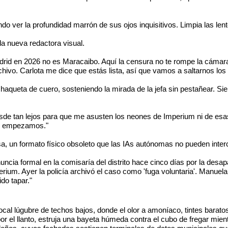
do ver la profundidad marrón de sus ojos inquisitivos. Limpia las len
la nueva redactora visual.
Madrid en 2026 no es Maracaibo. Aquí la censura no te rompe la cámara
chivo. Carlota me dice que estás lista, así que vamos a saltarnos los
aqueta de cuero, sosteniendo la mirada de la jefa sin pestañear. Sie
desde tan lejos para que me asusten los neones de Imperium ni de e
nde empezamos."
, un formato físico obsoleto que las IAs autónomas no pueden interc
ncia formal en la comisaría del distrito hace cinco días por la desap
ium. Ayer la policía archivó el caso como 'fuga voluntaria'. Manuela l
ido tapar."
 local lúgubre de techos bajos, donde el olor a amoníaco, tintes barat
 el llanto, estruja una bayeta húmeda contra el cubo de fregar mient