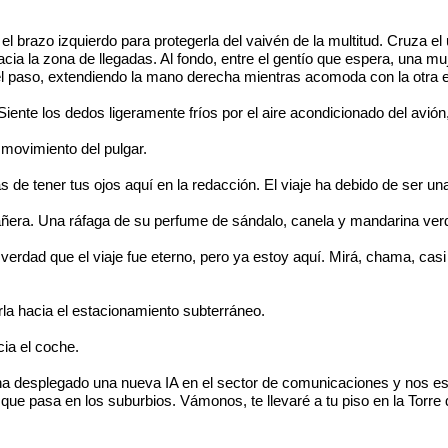
l brazo izquierdo para protegerla del vaivén de la multitud. Cruza el
a la zona de llegadas. Al fondo, entre el gentío que espera, una muje
so, extendiendo la mano derecha mientras acomoda con la otra el pa
Siente los dedos ligeramente fríos por el aire acondicionado del avió
 movimiento del pulgar.
 de tener tus ojos aquí en la redacción. El viaje ha debido de ser un
ñera. Una ráfaga de su perfume de sándalo, canela y mandarina verd
verdad que el viaje fue eterno, pero ya estoy aquí. Mirá, chama, cas
rla hacia el estacionamiento subterráneo.
cia el coche.
ha desplegado una nueva IA en el sector de comunicaciones y nos est
o que pasa en los suburbios. Vámonos, te llevaré a tu piso en la Torre