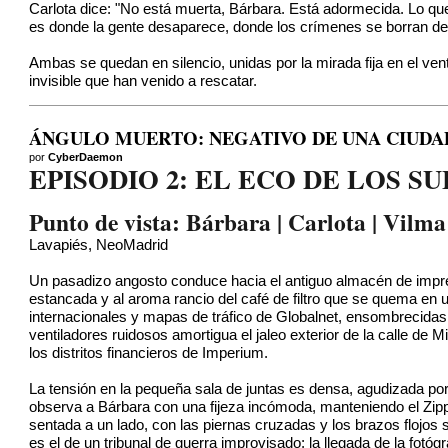
Carlota dice: "No está muerta, Bárbara. Está adormecida. Lo q
es donde la gente desaparece, donde los crímenes se borran d
Ambas se quedan en silencio, unidas por la mirada fija en el ven
invisible que han venido a rescatar.
ÁNGULO MUERTO: NEGATIVO DE UNA CIUDAD
por
CyberDaemon
EPISODIO 2: EL ECO DE LOS S
Punto de vista: Bárbara | Carlota | Vilma
Lavapiés, NeoMadrid
Un pasadizo angosto conduce hacia el antiguo almacén de imprent
estancada y al aroma rancio del café de filtro que se quema en 
internacionales y mapas de tráfico de Globalnet, ensombrecidas 
ventiladores ruidosos amortigua el jaleo exterior de la calle de
los distritos financieros de Imperium.
La tensión en la pequeña sala de juntas es densa, agudizada p
observa a Bárbara con una fijeza incómoda, manteniendo el Zipp
sentada a un lado, con las piernas cruzadas y los brazos flojos s
es el de un tribunal de guerra improvisado; la llegada de la fotó