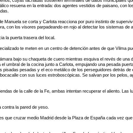
rileños, cuyas fachadas sostienen terminales de datos municipales qu
ico resuena en la entrada: dos agentes vestidos de paisano, con los
adas.
de Manuela se corta y Carlota reacciona por puro instinto de supervi
a, con los visores parpadeando en rojo al detectar los sistemas de a
a la puerta trasera del local.
specializado te meten en un centro de detención antes de que Vilma pu
 cámara bajo su chaqueta de cuero mientras esquiva el revés de una d
 el umbral de la cocina junto a Carlota, empujando una pesada puerta
isadas pesadas y el eco metálico de los perseguidores detrás de ell
la bocacalle con sus luces estroboscópicas. Se salvan por los pelos
endas de la calle de la Fe, ambas intentan recuperar el aliento. Las 
 contra la pared de yeso.
enes que cruzar medio Madrid desde la Plaza de España cada vez que 