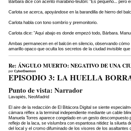
Bárbara dice con acento marabino-teutón: "Es pequeño... pero este
Carlota se acerca, apoyándose en la barandilla de hierro del bal
Carlota habla con tono sombrío y premonitorio.
Carlota dice: "Aquí abajo es donde empezó todo, Bárbara. Manue
Ambas permanecen en el balcón en silencio, observando cómo la
amarillo opaco que oculta los secretos de la ciudad invisible q
Re: ÁNGULO MUERTO: NEGATIVO DE UNA CIU
por
CyberDaemon
EPISODIO 3: LA HUELLA BORR
Punto de vista: Narrador
Lavapiés, NeoMadrid
El aire de la redacción de El Bitácora Digital se siente especia
cámara réflex a la terminal independiente mediante un cable blin
Manuela Torres aparece congelado en un gesto descompuesto por el 
reflejo de la laca, se vislumbra con espantosa nitidez la silueta 
del local y el cromo difuminado de los visores de los asaltantes