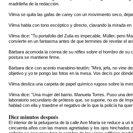
madrileña de la redacción.
Vilma se quita las gafas de carey con un movimiento seco, dejan
Vilma habla con tono escéptico y directo, clavando la mirada en 
Vilma dice: "Tu portafolio del Zulia es impecable, Müller, pero 
convierte en un fantasma antes de que termines de revelar el ar
Bárbara acomoda la correa de su réflex sobre el hombro de su ch
postura se mantiene firme.
Bárbara dice con acento marabino-teutón: "Mirá, jefa, no vine 
objetivo y yo te pongo las fotos en la mesa. Vos decís por dó
Vilma desliza una carpeta de papel químico rugoso sobre la mesa
Vilma dice: "Una mujer del barrio. Manuela Torres. Puso una denu
laboratorio secundario de prótesis que, se supone, no es de Imper
hablad con ella y traedme el negativo de lo que la policía ha quer
Diez minutos después
El interior de la peluquería de la calle Ave María se reduce a un
cincuenta años con las manos agrietadas y los ojos hinchados por