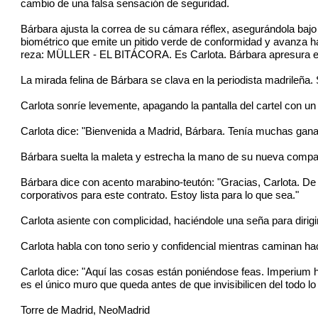
cambio de una falsa sensación de seguridad.
Bárbara ajusta la correa de su cámara réflex, asegurándola bajo e
biométrico que emite un pitido verde de conformidad y avanza haci
reza: MÜLLER - EL BITÁCORA. Es Carlota. Bárbara apresura el pa
La mirada felina de Bárbara se clava en la periodista madrileña. 
Carlota sonríe levemente, apagando la pantalla del cartel con un
Carlota dice: "Bienvenida a Madrid, Bárbara. Tenía muchas ganas
Bárbara suelta la maleta y estrecha la mano de su nueva compa
Bárbara dice con acento marabino-teutón: "Gracias, Carlota. De 
corporativos para este contrato. Estoy lista para lo que sea."
Carlota asiente con complicidad, haciéndole una seña para dirigi
Carlota habla con tono serio y confidencial mientras caminan ha
Carlota dice: "Aquí las cosas están poniéndose feas. Imperium 
es el único muro que queda antes de que invisibilicen del todo l
Torre de Madrid, NeoMadrid