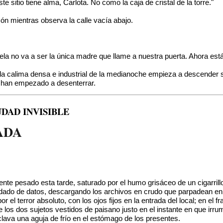
 sitio tiene alma, Carlota. No como la caja de cristal de la torre."
cón mientras observa la calle vacía abajo.
la no va a ser la única madre que llame a nuestra puerta. Ahora está
 calima densa e industrial de la medianoche empieza a descender so
ue han empezado a desenterrar.
DAD INVISIBLE
ADA
lmente pesado esta tarde, saturado por el humo grisáceo de un cigarri
dado de datos, descargando los archivos en crudo que parpadean en la
terror absoluto, con los ojos fijos en la entrada del local; en el fra
de los dos sujetos vestidos de paisano justo en el instante en que irr
 clava una aguja de frío en el estómago de los presentes.