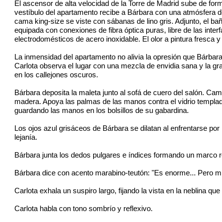
El ascensor de alta velocidad de la Torre de Madrid sube de form
vestíbulo del apartamento recibe a Bárbara con una atmósfera de
cama king-size se viste con sábanas de lino gris. Adjunto, el bañ
equipada con conexiones de fibra óptica puras, libre de las int
electrodomésticos de acero inoxidable. El olor a pintura fresca 
La inmensidad del apartamento no alivia la opresión que Bárbara 
Carlota observa el lugar con una mezcla de envidia sana y la gr
en los callejones oscuros.
Bárbara deposita la maleta junto al sofá de cuero del salón. Cam
madera. Apoya las palmas de las manos contra el vidrio templado, 
guardando las manos en los bolsillos de su gabardina.
Los ojos azul grisáceos de Bárbara se dilatan al enfrentarse po
lejanía.
Bárbara junta los dedos pulgares e índices formando un marco re
Bárbara dice con acento marabino-teutón: "Es enorme... Pero 
Carlota exhala un suspiro largo, fijando la vista en la neblina que
Carlota habla con tono sombrío y reflexivo.