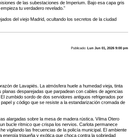
misiones de las subestaciones de Imperium. Bajo esa capa gris
 empieza tu verdadero revelado."
jados del viejo Madrid, ocultando los secretos de la ciudad
Publicado:
Lun Jun 01, 2026 9:00 pm
orazón de Lavapiés. La atmósfera huele a humedad vieja, tinta
llas planas desparejadas que parpadean con cables de agencias
. El zumbido sordo de dos servidores antiguos refrigerados por
de papel y código que se resiste a la estandarización cromada de
ras alargadas sobre la mesa de madera rústica. Vilma Otero
un bucle rítmico que crispa los nervios. Carlota permanece
he vigilando las frecuencias de la policía municipal. El ambiente
una energía trigueña y exótica que choca contra la sobriedad