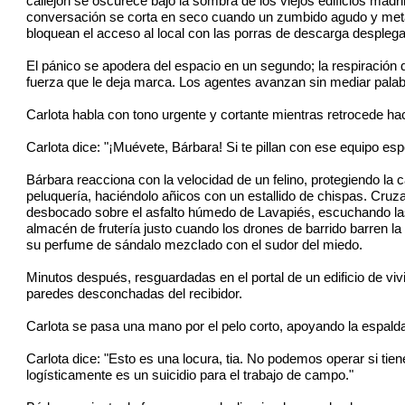
callejón se oscurece bajo la sombra de los viejos edificios mad
conversación se corta en seco cuando un zumbido agudo y metál
bloquean el acceso al local con las porras de descarga despleg
El pánico se apodera del espacio en un segundo; la respiración 
fuerza que le deja marca. Los agentes avanzan sin mediar palabr
Carlota habla con tono urgente y cortante mientras retrocede haci
Carlota dice: "¡Muévete, Bárbara! Si te pillan con ese equipo e
Bárbara reacciona con la velocidad de un felino, protegiendo la
peluquería, haciéndolo añicos con un estallido de chispas. Cruza
desbocado sobre el asfalto húmedo de Lavapiés, escuchando las p
almacén de frutería justo cuando los drones de barrido barren 
su perfume de sándalo mezclado con el sudor del miedo.
Minutos después, resguardadas en el portal de un edificio de vivi
paredes desconchadas del recibidor.
Carlota se pasa una mano por el pelo corto, apoyando la espalda
Carlota dice: "Esto es una locura, tia. No podemos operar si ti
logísticamente es un suicidio para el trabajo de campo."