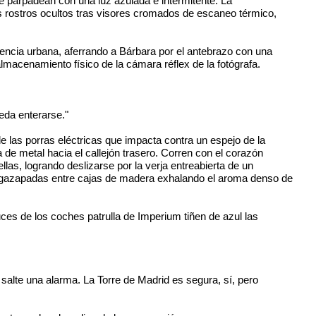
e parpadean con una luz azulada e intermitente. La
 rostros ocultos tras visores cromados de escaneo térmico,
vencia urbana, aferrando a Bárbara por el antebrazo con una
lmacenamiento físico de la cámara réflex de la fotógrafa.
eda enterarse."
e las porras eléctricas que impacta contra un espejo de la
 de metal hacia el callejón trasero. Corren con el corazón
as, logrando deslizarse por la verja entreabierta de un
, agazapadas entre cajas de madera exhalando el aroma denso de
luces de los coches patrulla de Imperium tiñen de azul las
salte una alarma. La Torre de Madrid es segura, sí, pero