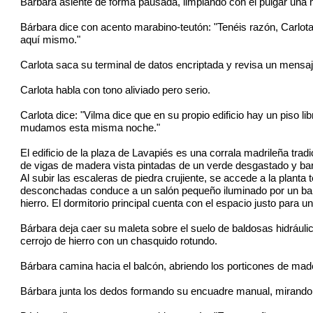
Bárbara asiente de forma pausada, limpiando con el pulgar una m
Bárbara dice con acento marabino-teutón: "Tenéis razón, Carlota
aquí mismo."
Carlota saca su terminal de datos encriptada y revisa un mensaje
Carlota habla con tono aliviado pero serio.
Carlota dice: "Vilma dice que en su propio edificio hay un piso lib
mudamos esta misma noche."
El edificio de la plaza de Lavapiés es una corrala madrileña tradi
de vigas de madera vista pintadas de un verde desgastado y baran
Al subir las escaleras de piedra crujiente, se accede a la plant
desconchadas conduce a un salón pequeño iluminado por un balc
hierro. El dormitorio principal cuenta con el espacio justo para
Bárbara deja caer su maleta sobre el suelo de baldosas hidráuli
cerrojo de hierro con un chasquido rotundo.
Bárbara camina hacia el balcón, abriendo los porticones de mader
Bárbara junta los dedos formando su encuadre manual, mirando h