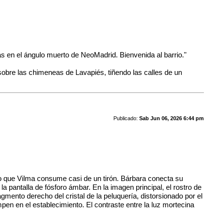
s en el ángulo muerto de NeoMadrid. Bienvenida al barrio."
bre las chimeneas de Lavapiés, tiñendo las calles de un
Publicado:
Sab Jun 06, 2026 6:44 pm
llo que Vilma consume casi de un tirón. Bárbara conecta su
 pantalla de fósforo ámbar. En la imagen principal, el rostro de
gmento derecho del cristal de la peluquería, distorsionado por el
umpen en el establecimiento. El contraste entre la luz mortecina