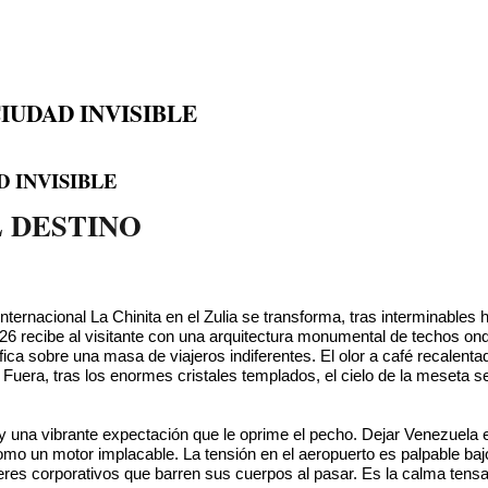
IUDAD INVISIBLE
 INVISIBLE
L DESTINO
ternacional La Chinita en el Zulia se transforma, tras interminables h
 2026 recibe al visitante con una arquitectura monumental de techos
ica sobre una masa de viajeros indiferentes. El olor a café recalen
Fuera, tras los enormes cristales templados, el cielo de la meseta se
y una vibrante expectación que le oprime el pecho. Dejar Venezuela 
omo un motor implacable. La tensión en el aeropuerto es palpable baj
neres corporativos que barren sus cuerpos al pasar. Es la calma tensa