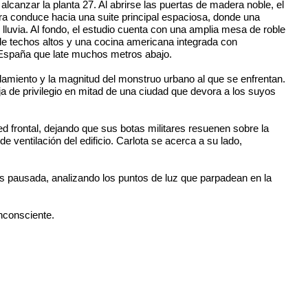
lcanzar la planta 27. Al abrirse las puertas de madera noble, el
ura conduce hacia una suite principal espaciosa, donde una
o lluvia. Al fondo, el estudio cuenta con una amplia mesa de roble
 de techos altos y una cocina americana integrada con
de España que late muchos metros abajo.
islamiento y la magnitud del monstruo urbano al que se enfrentan.
a de privilegio en mitad de una ciudad que devora a los suyos
ed frontal, dejando que sus botas militares resuenen sobre la
 ventilación del edificio. Carlota se acerca a su lado,
ás pausada, analizando los puntos de luz que parpadean en la
inconsciente.