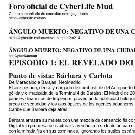
Foro oficial de CyberLife Mud
Centro comunitario de conexión entre jugadores.
https://cyberlife.es/foro/
ÁNGULO MUERTO: NEGATIVO DE UNA C
https://cyberlife.es/foro/viewtopic.php?t=214
ÁNGULO MUERTO: NEGATIVO DE UNA CIUDAD
por
CyberDaemon
EPISODIO 1: EL REVELADO DE
Punto de vista: Bárbara y Carlota
De Maracaibo a Barajas, NeoMadrid
El aire pesado, denso y cargado de combustible del Aeropuerto In
gélida y climatizada de la Terminal 4 de Barajas. El Madrid de
paneles dinámicos de Imperium, proyectando publicidad holográf
arcos de seguridad y los ojos ópticos de los agentes aduaneros. 
Caribe que Bárbara deja atrás.
Bárbara arrastra su maleta con una mezcla de cansancio físico 
Digital y la promesa de capturar la verdad con su lente actúan c
con la mirada fija en sus terminales, ignorando los sutiles escá