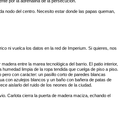
nte por la adrenalina de la persecución.
cada nodo del centro. Necesito estar donde las papas queman,
étrico ni vuelca los datos en la red de Imperium. Si quieres, nos
 madera entre la marea tecnológica del barrio. El patio interior,
la humedad limpia de la ropa tendida que cuelga de piso a piso.
o pero con carácter: un pasillo corto de paredes blancas
gua con azulejos blancos y un baño con bañera de patas de
ce aislarlo del ruido de los neones de la ciudad.
vio. Carlota cierra la puerta de madera maciza, echando el