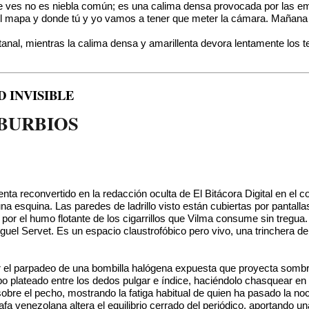
ue ves no es niebla común; es una calima densa provocada por las e
el mapa y donde tú y yo vamos a tener que meter la cámara. Mañana
tanal, mientras la calima densa y amarillenta devora lentamente los te
 INVISIBLE
UBURBIOS
a reconvertido en la redacción oculta de El Bitácora Digital en el c
una esquina. Las paredes de ladrillo visto están cubiertas por panta
por el humo flotante de los cigarrillos que Vilma consume sin tregua
 Miguel Servet. Es un espacio claustrofóbico pero vivo, una trinchera 
or el parpadeo de una bombilla halógena expuesta que proyecta somb
o plateado entre los dedos pulgar e índice, haciéndolo chasquear en 
obre el pecho, mostrando la fatiga habitual de quien ha pasado la noc
grafa venezolana altera el equilibrio cerrado del periódico, aportando 