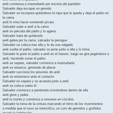
areli comienza a masturbarlo por encima del pantalón
Salvador deja escapar un gemido
Salvador se incorpora quitándose la ropa que le queda y deja el patito en
la cama
areli lo mira hacer sonriendo pícara
Salvador sube a areli a la cama
areli se percata del patito y lo agarra
Salvador trata de quitárselo
areli gatea por la cama, salvador la persigue
Salvador se coloca tras ella y le da una nalgada
areli suelta el patito, salvador se pone junto a ella y lo toma
Salvador le pone el patito a areli en el trasero, luego se gira pegándose a
areli, haciendo sonar el patito
areli se separa, salvador comienza a masturbarla
areli se retuerce, gimiendo de placer
Salvador succiona los pesones de areli
areli se estremece ante el contacto
Salvador se separa y se acuesta junto a areli
areli se coloca sobre él
Salvador comienza a penetrarla moviéndose dentro de ella
areli gime y jadea
areli lo monta y comienza a moverse en círculos
Salvador la toma de la cintura marcando el ritmo de los movimientos
a medida que el sexo se intencifica, un coro de gemidos y gruñidos
invade la habitación