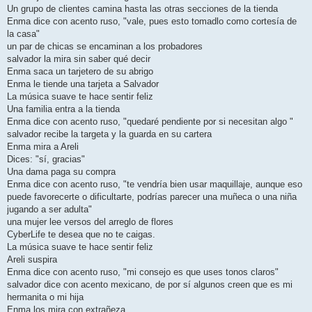
Un grupo de clientes camina hasta las otras secciones de la tienda
Enma dice con acento ruso, "vale, pues esto tomadlo como cortesía de
la casa"
un par de chicas se encaminan a los probadores
salvador la mira sin saber qué decir
Enma saca un tarjetero de su abrigo
Enma le tiende una tarjeta a Salvador
La música suave te hace sentir feliz
Una familia entra a la tienda
Enma dice con acento ruso, "quedaré pendiente por si necesitan algo "
salvador recibe la targeta y la guarda en su cartera
Enma mira a Areli
Dices: "sí, gracias"
Una dama paga su compra
Enma dice con acento ruso, "te vendría bien usar maquillaje, aunque eso
puede favorecerte o dificultarte, podrías parecer una muñeca o una niña
jugando a ser adulta"
una mujer lee versos del arreglo de flores
CyberLife te desea que no te caigas.
La música suave te hace sentir feliz
Areli suspira
Enma dice con acento ruso, "mi consejo es que uses tonos claros"
salvador dice con acento mexicano, de por sí algunos creen que es mi
hermanita o mi hija
Enma los mira con extrañeza