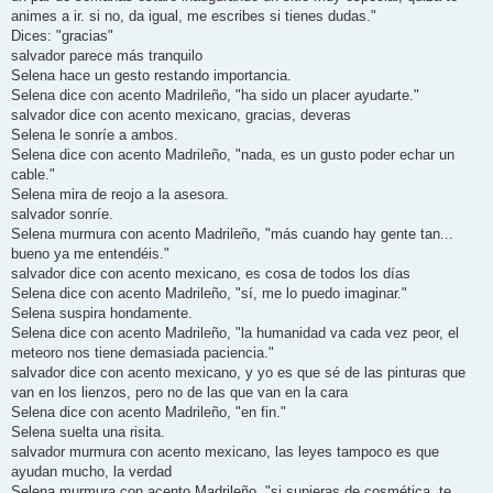
animes a ir. si no, da igual, me escribes si tienes dudas."
Dices: "gracias"
salvador parece más tranquilo
Selena hace un gesto restando importancia.
Selena dice con acento Madrileño, "ha sido un placer ayudarte."
salvador dice con acento mexicano, gracias, deveras
Selena le sonríe a ambos.
Selena dice con acento Madrileño, "nada, es un gusto poder echar un
cable."
Selena mira de reojo a la asesora.
salvador sonríe.
Selena murmura con acento Madrileño, "más cuando hay gente tan...
bueno ya me entendéis."
salvador dice con acento mexicano, es cosa de todos los días
Selena dice con acento Madrileño, "sí, me lo puedo imaginar."
Selena suspira hondamente.
Selena dice con acento Madrileño, "la humanidad va cada vez peor, el
meteoro nos tiene demasiada paciencia."
salvador dice con acento mexicano, y yo es que sé de las pinturas que
van en los lienzos, pero no de las que van en la cara
Selena dice con acento Madrileño, "en fin."
Selena suelta una risita.
salvador murmura con acento mexicano, las leyes tampoco es que
ayudan mucho, la verdad
Selena murmura con acento Madrileño, "si supieras de cosmética, te