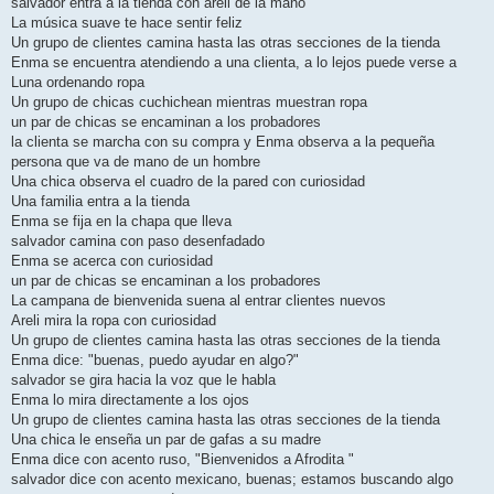
salvador entra a la tienda con areli de la mano
La música suave te hace sentir feliz
Un grupo de clientes camina hasta las otras secciones de la tienda
Enma se encuentra atendiendo a una clienta, a lo lejos puede verse a
Luna ordenando ropa
Un grupo de chicas cuchichean mientras muestran ropa
un par de chicas se encaminan a los probadores
la clienta se marcha con su compra y Enma observa a la pequeña
persona que va de mano de un hombre
Una chica observa el cuadro de la pared con curiosidad
Una familia entra a la tienda
Enma se fija en la chapa que lleva
salvador camina con paso desenfadado
Enma se acerca con curiosidad
un par de chicas se encaminan a los probadores
La campana de bienvenida suena al entrar clientes nuevos
Areli mira la ropa con curiosidad
Un grupo de clientes camina hasta las otras secciones de la tienda
Enma dice: "buenas, puedo ayudar en algo?"
salvador se gira hacia la voz que le habla
Enma lo mira directamente a los ojos
Un grupo de clientes camina hasta las otras secciones de la tienda
Una chica le enseña un par de gafas a su madre
Enma dice con acento ruso, "Bienvenidos a Afrodita "
salvador dice con acento mexicano, buenas; estamos buscando algo