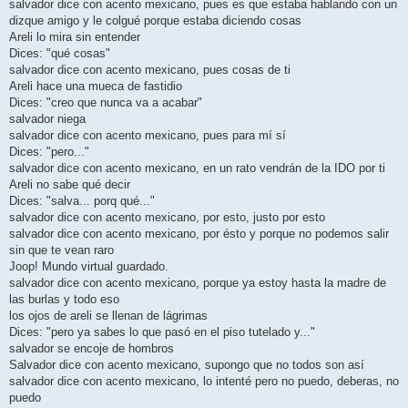
salvador dice con acento mexicano, pues es que estaba hablando con un
dizque amigo y le colgué porque estaba diciendo cosas
Areli lo mira sin entender
Dices: "qué cosas"
salvador dice con acento mexicano, pues cosas de ti
Areli hace una mueca de fastidio
Dices: "creo que nunca va a acabar"
salvador niega
salvador dice con acento mexicano, pues para mí sí
Dices: "pero..."
salvador dice con acento mexicano, en un rato vendrán de la IDO por ti
Areli no sabe qué decir
Dices: "salva... porq qué..."
salvador dice con acento mexicano, por esto, justo por esto
salvador dice con acento mexicano, por ésto y porque no podemos salir
sin que te vean raro
Joop! Mundo virtual guardado.
salvador dice con acento mexicano, porque ya estoy hasta la madre de
las burlas y todo eso
los ojos de areli se llenan de lágrimas
Dices: "pero ya sabes lo que pasó en el piso tutelado y..."
salvador se encoje de hombros
Salvador dice con acento mexicano, supongo que no todos son así
salvador dice con acento mexicano, lo intenté pero no puedo, deberas, no
puedo