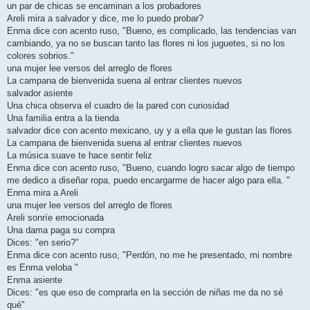
un par de chicas se encaminan a los probadores
Areli mira a salvador y dice, me lo puedo probar?
Enma dice con acento ruso, "Bueno, es complicado, las tendencias van
cambiando, ya no se buscan tanto las flores ni los juguetes, si no los
colores sobrios."
una mujer lee versos del arreglo de flores
La campana de bienvenida suena al entrar clientes nuevos
salvador asiente
Una chica observa el cuadro de la pared con curiosidad
Una familia entra a la tienda
salvador dice con acento mexicano, uy y a ella que le gustan las flores
La campana de bienvenida suena al entrar clientes nuevos
La música suave te hace sentir feliz
Enma dice con acento ruso, "Bueno, cuando logro sacar algo de tiempo
me dedico a diseñar ropa, puedo encargarme de hacer algo para ella. "
Enma mira a Areli
una mujer lee versos del arreglo de flores
Areli sonríe emocionada
Una dama paga su compra
Dices: "en serio?"
Enma dice con acento ruso, "Perdón, no me he presentado, mi nombre
es Enma veloba "
Enma asiente
Dices: "es que eso de comprarla en la sección de niñas me da no sé
qué"