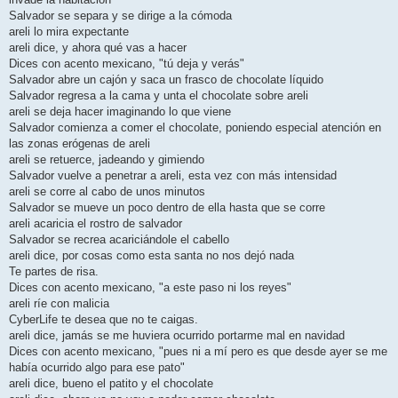
Salvador se separa y se dirige a la cómoda
areli lo mira expectante
areli dice, y ahora qué vas a hacer
Dices con acento mexicano, "tú deja y verás"
Salvador abre un cajón y saca un frasco de chocolate líquido
Salvador regresa a la cama y unta el chocolate sobre areli
areli se deja hacer imaginando lo que viene
Salvador comienza a comer el chocolate, poniendo especial atención en
las zonas erógenas de areli
areli se retuerce, jadeando y gimiendo
Salvador vuelve a penetrar a areli, esta vez con más intensidad
areli se corre al cabo de unos minutos
Salvador se mueve un poco dentro de ella hasta que se corre
areli acaricia el rostro de salvador
Salvador se recrea acariciándole el cabello
areli dice, por cosas como esta santa no nos dejó nada
Te partes de risa.
Dices con acento mexicano, "a este paso ni los reyes"
areli ríe con malicia
CyberLife te desea que no te caigas.
areli dice, jamás se me huviera ocurrido portarme mal en navidad
Dices con acento mexicano, "pues ni a mí pero es que desde ayer se me
había ocurrido algo para ese pato"
areli dice, bueno el patito y el chocolate