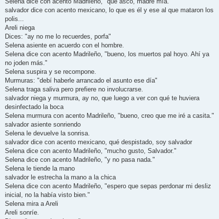
Selena dice con acento Madrileño, "qué asco, madre mía."
salvador dice con acento mexicano, lo que es él y ese al que mataron los
polis...
Areli niega
Dices: "ay no me lo recuerdes, porfa"
Selena asiente en acuerdo con el hombre.
Selena dice con acento Madrileño, "bueno, los muertos pal hoyo. Ahí ya
no joden más."
Selena suspira y se recompone.
Murmuras: "debí haberle arrancado el asunto ese día"
Selena traga saliva pero prefiere no involucrarse.
salvador niega y murmura, ay no, que luego a ver con qué te huviera
desinfectado la boca
Selena murmura con acento Madrileño, "bueno, creo que me iré a casita."
salvador asiente sonriendo
Selena le devuelve la sonrisa.
salvador dice con acento mexicano, qué despistado, soy salvador
Selena dice con acento Madrileño, "mucho gusto, Salvador."
Selena dice con acento Madrileño, "y no pasa nada."
Selena le tiende la mano
salvador le estrecha la mano a la chica
Selena dice con acento Madrileño, "espero que sepas perdonar mi desliz
inicial, no la había visto bien."
Selena mira a Areli
Areli sonríe.