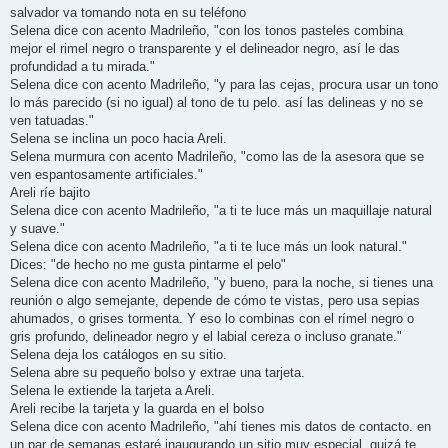
salvador va tomando nota en su teléfono
Selena dice con acento Madrileño, "con los tonos pasteles combina
mejor el rimel negro o transparente y el delineador negro, así le das
profundidad a tu mirada."
Selena dice con acento Madrileño, "y para las cejas, procura usar un tono
lo más parecido (si no igual) al tono de tu pelo. así las delineas y no se
ven tatuadas."
Selena se inclina un poco hacia Areli.
Selena murmura con acento Madrileño, "como las de la asesora que se
ven espantosamente artificiales."
Areli ríe bajito
Selena dice con acento Madrileño, "a ti te luce más un maquillaje natural
y suave."
Selena dice con acento Madrileño, "a ti te luce más un look natural."
Dices: "de hecho no me gusta pintarme el pelo"
Selena dice con acento Madrileño, "y bueno, para la noche, si tienes una
reunión o algo semejante, depende de cómo te vistas, pero usa sepias
ahumados, o grises tormenta. Y eso lo combinas con el rímel negro o
gris profundo, delineador negro y el labial cereza o incluso granate."
Selena deja los catálogos en su sitio.
Selena abre su pequeño bolso y extrae una tarjeta.
Selena le extiende la tarjeta a Areli.
Areli recibe la tarjeta y la guarda en el bolso
Selena dice con acento Madrileño, "ahí tienes mis datos de contacto. en
un par de semanas estaré inaugurando un sitio muy especial, quizá te