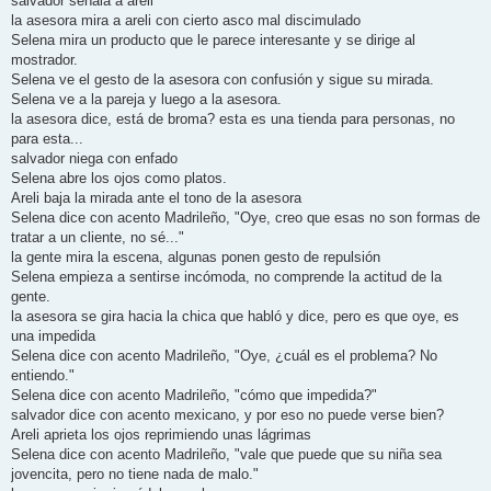
salvador señala a areli
la asesora mira a areli con cierto asco mal discimulado
Selena mira un producto que le parece interesante y se dirige al
mostrador.
Selena ve el gesto de la asesora con confusión y sigue su mirada.
Selena ve a la pareja y luego a la asesora.
la asesora dice, está de broma? esta es una tienda para personas, no
para esta...
salvador niega con enfado
Selena abre los ojos como platos.
Areli baja la mirada ante el tono de la asesora
Selena dice con acento Madrileño, "Oye, creo que esas no son formas de
tratar a un cliente, no sé..."
la gente mira la escena, algunas ponen gesto de repulsión
Selena empieza a sentirse incómoda, no comprende la actitud de la
gente.
la asesora se gira hacia la chica que habló y dice, pero es que oye, es
una impedida
Selena dice con acento Madrileño, "Oye, ¿cuál es el problema? No
entiendo."
Selena dice con acento Madrileño, "cómo que impedida?"
salvador dice con acento mexicano, y por eso no puede verse bien?
Areli aprieta los ojos reprimiendo unas lágrimas
Selena dice con acento Madrileño, "vale que puede que su niña sea
jovencita, pero no tiene nada de malo."