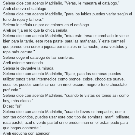
Selena dice con acento Madrileño, "Verás, le muestra el catálogo."
Areli observa el catálogo
Selena dice con acento Madrileño, "para los labios puedes variar según el
tono de ropa y la hora."
Selena le señala un par de colores en el catálogo.
Areli se fija en lo que la chica señala
Selena dice con acento Madrileño, "mira este fresa escarchado te viene
bien para la tarde, este rosa pastel para las mañanas. Y este carmesí
que parece una cereza jugosa por si sales en la noche, para vestidos y
ropa más oscura."
Selena coge el catálogo de las sombras.
Areli asiente sonriendo
Selena le devuelve la mirada.
Selena dice con acento Madrileño, "fíjate, para las sombras puedes
utilizar tonos tierra intermedios como bronce, cobre, chocolate suave,
esos los puedes combinar con un rimel oscuro, negro o tono chocolate
profundo."
Selena dice con acento Madrileño, "cuando te vistas de tonos así como
hoy, más claros."
Dices: "sí"
Selena dice con acento Madrileño, "cuando lleves estampados, como
son tan coloridos, puedes usar este otro tipo de sombras. marfil brillante,
rosa pastel, azul o verde pastel si no predominan en el estampado para
que hagas contraste."
Areli escucha con atención