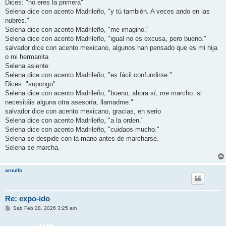
Dices: "no eres la primera"
Selena dice con acento Madrileño, "y tú también. A veces ando en las
nubres."
Selena dice con acento Madrileño, "me imagino."
Selena dice con acento Madrileño, "igual no es excusa, pero bueno."
salvador dice con acento mexicano, algunos han pensado que es mi hija
o mi hermanita
Selena asiente
Selena dice con acento Madrileño, "es fácil confundirse."
Dices: "supongo"
Selena dice con acento Madrileño, "bueno, ahora sí, me marcho. si
necesitáis alguna otra asesoría, llamadme."
salvador dice con acento mexicano, gracias, en serio
Selena dice con acento Madrileño, "a la orden."
Selena dice con acento Madrileño, "cuidaos mucho."
Selena se despide con la mano antes de marcharse.
Selena se marcha.
arnulfo
Re: expo-ido
M
Sab Feb 28, 2026 3:25 am
e
n
s