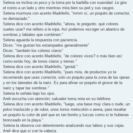
Selena se inclina un poco y la toma por la barbilla con suavidad. Le gira
el rostro a un lado y otro mientras mira bien su piel y sus rasgos.
Selena murmura con acento Madrileño, "mmm sí, un poquito de corrector,
no demasiado."
Selena dice con acento Madrileño, "ahora, te pregunto. qué colores
sueles usar? me refiero a la ropa. Así podemos escoger un abanico de
sombras y labiales que combinen."
Selena aguarda la respuesta con paciencia.
Dices: "me gustan los estampados generalmente"
Dices: "también los colores claros"
Selena dice con acento Madrileño, "de colores vivos? o más bien así
como estás hoy, de tonos claros y tierras."
Selena dice con acento Madrileño, "genial."
Selena dice con acento Madrileño, "pues mira, de productos yo te
recomiendo que uses corrector, solo un poquito para la zona de las ojeras
y en los laterales de la nariz. Es para afinar un poquito el grosor de la
nariz y tapar las sombras."
Selena le señala bajo los ojos.
Areli escucha con atención; salvador toma nota en su teléfono
Selena dice con acento Madrileño, "luego, una base muy clara o nude, un
polvo traslúcido y de rubor, unos tonos melocotón o arena, para resaltar
un poquito tu color de piel que es tan bonito y luzcas como si te hubieras
bronceado en la playa."
Selena la observa con detenimiento analizando sus labios y sus cejas.
Areli dice que sí con la cabeza