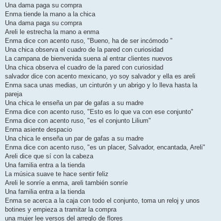
Una dama paga su compra
Enma tiende la mano a la chica
Una dama paga su compra
Areli le estrecha la mano a enma
Enma dice con acento ruso, "Bueno, ha de ser incómodo "
Una chica observa el cuadro de la pared con curiosidad
La campana de bienvenida suena al entrar clientes nuevos
Una chica observa el cuadro de la pared con curiosidad
salvador dice con acento mexicano, yo soy salvador y ella es areli
Enma saca unas medias, un cinturón y un abrigo y lo lleva hasta la
pareja
Una chica le enseña un par de gafas a su madre
Enma dice con acento ruso, "Esto es lo que va con ese conjunto"
Enma dice con acento ruso, "es el conjunto Lilium"
Enma asiente despacio
Una chica le enseña un par de gafas a su madre
Enma dice con acento ruso, "es un placer, Salvador, encantada, Areli"
Areli dice que sí con la cabeza
Una familia entra a la tienda
La música suave te hace sentir feliz
Areli le sonríe a enma, areli también sonríe
Una familia entra a la tienda
Enma se acerca a la caja con todo el conjunto, toma un reloj y unos
botines y empieza a tramitar la compra
una mujer lee versos del arreglo de flores