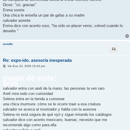
Dices: "síi, gracias"
Enma sonríe
Una chica le enseña un par de gafas a su madre
salvador asiente
Enma dice con acento ruso, "ha sido un placer veros, volved cuando lo
deseéis "
arnulfo
Re: expo-ido. asesoría inesperada
M
Vie Ene 23, 2026 10:44 pm
e
n
punto de vista:
s
a
areli
j
e
salvador entra con areli de la mano; las personas la ven raro
Areli mira todo con curiosidad
Selena entra en la tienda a curiosear.
una chica murmura: cómo se le ocurre traer a esa criatura
salvador se acerca al mostrador y habla con la asesora
Selena no está segura de qué oyó y sigue mirando los catálogos.
salvador dice con acento mexicano, buenas; necesito que me
recomiende algo como para ella