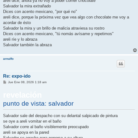
areli dice, ahora ya no voy a poder comer chocolate
Salvador la mira extrañado
Dices con acento mexicano, "por qué no"
areli dice, porque la próxima vez que vea algo con chocolate me voy a
acordar de ésto
Salvador la mira y un brillo de malicia atraviesa su rostro
Dices con acento mexicano, "tú nomás avísame y repetimos"
areli ríe y lo abraza
Salvador también la abraza
arnulfo
Re: expo-ido
M
Jue Ene 08, 2026 1:18 am
e
n
revelación
s
a
j
punto de vista: salvador
e
Salvador sale del despacho con su delantal salpicado de pintura
se oye a areli vomitar en el baño
Salvador corre al baño visiblemente preocupado
areli se apoya en la pared
Salvador se agacha para ponerse a su altura