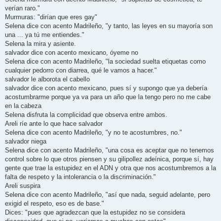
verían raro."
Murmuras: "dirían que eres gay"
Selena dice con acento Madrileño, "y tanto, las leyes en su mayoría son
una ... ya tú me entiendes."
Selena la mira y asiente.
salvador dice con acento mexicano, óyeme no
Selena dice con acento Madrileño, "la sociedad suelta etiquetas como
cualquier pedorro con diarrea, qué le vamos a hacer."
salvador le alborota el cabello
salvador dice con acento mexicano, pues sí y supongo que ya debería
acostumbrarme porque ya va para un año que la tengo pero no me cabe
en la cabeza
Selena disfruta la complicidad que observa entre ambos.
Areli ríe ante lo que hace salvador
Selena dice con acento Madrileño, "y no te acostumbres, no."
salvador niega
Selena dice con acento Madrileño, "una cosa es aceptar que no tenemos
control sobre lo que otros piensen y su gilipollez adeínica, porque sí, hay
gente que trae la estupidez en el ADN y otra que nos acostumbremos a la
falta de respeto y la intolerancia o la discriminación."
Areli suspira
Selena dice con acento Madrileño, "así que nada, seguid adelante, pero
exigid el respeto, eso es de base."
Dices: "pues que agradezcan que la estupidez no se considera