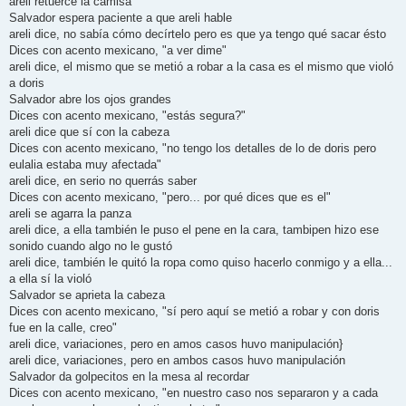
areli retuerce la camisa
Salvador espera paciente a que areli hable
areli dice, no sabía cómo decírtelo pero es que ya tengo qué sacar ésto
Dices con acento mexicano, "a ver dime"
areli dice, el mismo que se metió a robar a la casa es el mismo que violó
a doris
Salvador abre los ojos grandes
Dices con acento mexicano, "estás segura?"
areli dice que sí con la cabeza
Dices con acento mexicano, "no tengo los detalles de lo de doris pero
eulalia estaba muy afectada"
areli dice, en serio no querrás saber
Dices con acento mexicano, "pero... por qué dices que es el"
areli se agarra la panza
areli dice, a ella también le puso el pene en la cara, tambipen hizo ese
sonido cuando algo no le gustó
areli dice, también le quitó la ropa como quiso hacerlo conmigo y a ella...
a ella sí la violó
Salvador se aprieta la cabeza
Dices con acento mexicano, "sí pero aquí se metió a robar y con doris
fue en la calle, creo"
areli dice, variaciones, pero en amos casos huvo manipulación}
areli dice, variaciones, pero en ambos casos huvo manipulación
Salvador da golpecitos en la mesa al recordar
Dices con acento mexicano, "en nuestro caso nos separaron y a cada