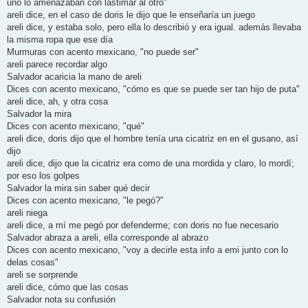
uno lo amenazaban con lastimar al otro"
areli dice, en el caso de doris le dijo que le enseñaría un juego
areli dice, y estaba solo, pero ella lo describió y era igual. además llevaba
la misma ropa que ese día
Murmuras con acento mexicano, "no puede ser"
areli parece recordar algo
Salvador acaricia la mano de areli
Dices con acento mexicano, "cómo es que se puede ser tan hijo de puta"
areli dice, ah, y otra cosa
Salvador la mira
Dices con acento mexicano, "qué"
areli dice, doris dijo que el hombre tenía una cicatriz en en el gusano, así
dijo
areli dice, dijo que la cicatriz era como de una mordida y claro, lo mordí;
por eso los golpes
Salvador la mira sin saber qué decir
Dices con acento mexicano, "le pegó?"
areli niega
areli dice, a mí me pegó por defenderme; con doris no fue necesario
Salvador abraza a areli, ella corresponde al abrazo
Dices con acento mexicano, "voy a decirle esta info a emi junto con lo
delas cosas"
areli se sorprende
areli dice, cómo que las cosas
Salvador nota su confusión