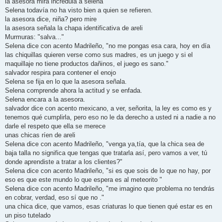
la asesora mira incrédula a selena
Selena todavía no ha visto bien a quien se refieren.
la asesora dice, niña? pero mire
la asesora señala la chapa identificativa de areli
Murmuras: "salva..."
Selena dice con acento Madrileño, "no me pongas esa cara, hoy en día
las chiquillas quieren verse como sus madres, es un juego y si el
maquillaje no tiene productos dañinos, el juego es sano."
salvador respira para contener el enojo
Selena se fija en lo que la asesora señala.
Selena comprende ahora la actitud y se enfada.
Selena encara a la asesora.
salvador dice con acento mexicano, a ver, señorita, la ley es como es y
tenemos qué cumplirla, pero eso no le da derecho a usted ni a nadie a no
darle el respeto que ella se merece
unas chicas ríen de areli
Selena dice con acento Madrileño, "venga ya,tía, que la chica sea de
baja talla no significa que tengas que tratarla así, pero vamos a ver, tú
donde aprendiste a tratar a los clientes?"
Selena dice con acento Madrileño, "si es que sois de lo que no hay, por
eso es que este mundo lo que espera es al meteorito "
Selena dice con acento Madrileño, "me imagino que problema no tendrás
en cobrar, verdad, eso sí que no ."
una chica dice, que vamos, esas criaturas lo que tienen qué estar es en
un piso tutelado