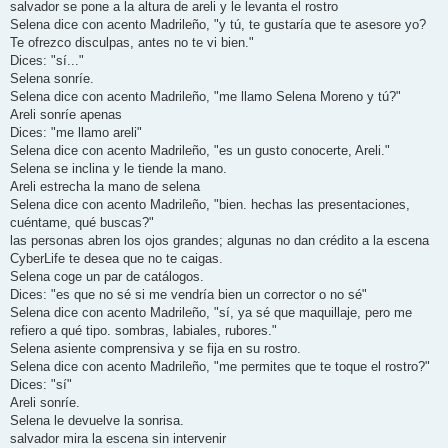
salvador se pone a la altura de areli y le levanta el rostro
Selena dice con acento Madrileño, "y tú, te gustaría que te asesore yo?
Te ofrezco disculpas, antes no te vi bien."
Dices: "sí..."
Selena sonríe.
Selena dice con acento Madrileño, "me llamo Selena Moreno y tú?"
Areli sonríe apenas
Dices: "me llamo areli"
Selena dice con acento Madrileño, "es un gusto conocerte, Areli."
Selena se inclina y le tiende la mano.
Areli estrecha la mano de selena
Selena dice con acento Madrileño, "bien. hechas las presentaciones,
cuéntame, qué buscas?"
las personas abren los ojos grandes; algunas no dan crédito a la escena
CyberLife te desea que no te caigas.
Selena coge un par de catálogos.
Dices: "es que no sé si me vendría bien un corrector o no sé"
Selena dice con acento Madrileño, "sí, ya sé que maquillaje, pero me
refiero a qué tipo. sombras, labiales, rubores."
Selena asiente comprensiva y se fija en su rostro.
Selena dice con acento Madrileño, "me permites que te toque el rostro?"
Dices: "sí"
Areli sonríe.
Selena le devuelve la sonrisa.
salvador mira la escena sin intervenir