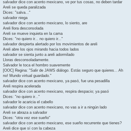
salvador dice con acento mexicano, ve por tus cosas, no deben tardar
Areli se queda paralizada
Dices: "salva..."
salvador niega
salvador dice con acento mexicano, lo siento, are
Areli llora desconsolada
Areli se mueve inquieta en la cama
Dices: "no quiero ir... no quiero ir..."
salvador despierta alertado por los movimientos de areli
Areli abre los ojos mirando hacia todos lados
salvador se sienta junto a areli adormilado
Lloras desconsoladamente.
Salvador le toca el hombro suavemente
[OOC] Regina: "Salir de JAWS diálogo. Estás seguro que quieres... Ah
no! Mundo virtual guardado."
salvador dice con acento mexicano, ya pasó, fue una pesadilla
Areli respira acelerada
salvador dice con acento mexicano, respira despacio; ya pasó
Dices: "no quiero ir..."
salvador le acaricia el cabello
salvador dice con acento mexicano, no vas a ir a ningún lado
Areli se abraza a salvador
Dices: "otra vez ese sueño"
salvador dice con acento mexicano, ese sueño recurrente que tienes?
Areli dice que sí con la cabeza