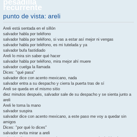
pesadilla
a
recurrente
j
e
punto de vista: areli
Areli está sentada en el sillón
salvador habla por teléfono
salvador habla por teléfono, si vas a estar así mejor ni vengas
salvador habla por teléfono, es mi tutelada y ya
salvador bufa fastidiado
Areli lo mira sin saber qué hacer
salvador habla por teléfono, mira mejor ahí muere
salvador cuelga la llamada
Dices: "qué pasa"
salvador dice con acento mexicano, nada
salvador entra a su despacho y cierra la puerta tras de sí
Areli se queda en el mismo sitio
diez minutos después, salvador sale de su despacho y se sienta junto a
areli
Areli le toma la mano
salvador suspira
salvador dice con acento mexicano, a este paso me voy a quedar sin
amigos
Dices: "por qué lo dices"
salvador evita mirar a areli