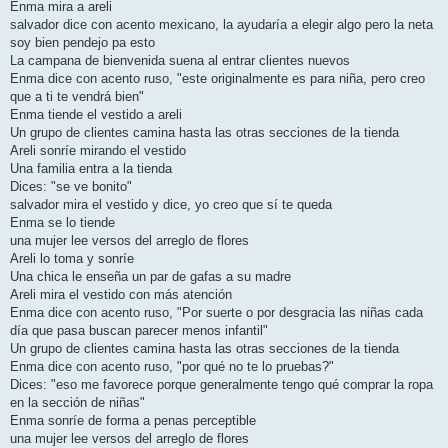
Enma mira a areli
salvador dice con acento mexicano, la ayudaría a elegir algo pero la neta
soy bien pendejo pa esto
La campana de bienvenida suena al entrar clientes nuevos
Enma dice con acento ruso, "este originalmente es para niña, pero creo
que a ti te vendrá bien"
Enma tiende el vestido a areli
Un grupo de clientes camina hasta las otras secciones de la tienda
Areli sonríe mirando el vestido
Una familia entra a la tienda
Dices: "se ve bonito"
salvador mira el vestido y dice, yo creo que sí te queda
Enma se lo tiende
una mujer lee versos del arreglo de flores
Areli lo toma y sonríe
Una chica le enseña un par de gafas a su madre
Areli mira el vestido con más atención
Enma dice con acento ruso, "Por suerte o por desgracia las niñas cada
día que pasa buscan parecer menos infantil"
Un grupo de clientes camina hasta las otras secciones de la tienda
Enma dice con acento ruso, "por qué no te lo pruebas?"
Dices: "eso me favorece porque generalmente tengo qué comprar la ropa
en la sección de niñas"
Enma sonríe de forma a penas perceptible
una mujer lee versos del arreglo de flores