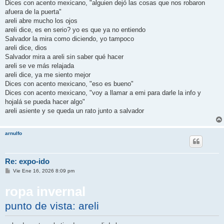
Dices con acento mexicano, "alguien dejó las cosas que nos robaron
afuera de la puerta"
areli abre mucho los ojos
areli dice, es en serio? yo es que ya no entiendo
Salvador la mira como diciendo, yo tampoco
areli dice, dios
Salvador mira a areli sin saber qué hacer
areli se ve más relajada
areli dice, ya me siento mejor
Dices con acento mexicano, "eso es bueno"
Dices con acento mexicano, "voy a llamar a emi para darle la info y
hojalá se pueda hacer algo"
areli asiente y se queda un rato junto a salvador
arnulfo
Re: expo-ido
M
Vie Ene 16, 2026 8:09 pm
e
n
ropa invernal
s
a
j
punto de vista: areli
e