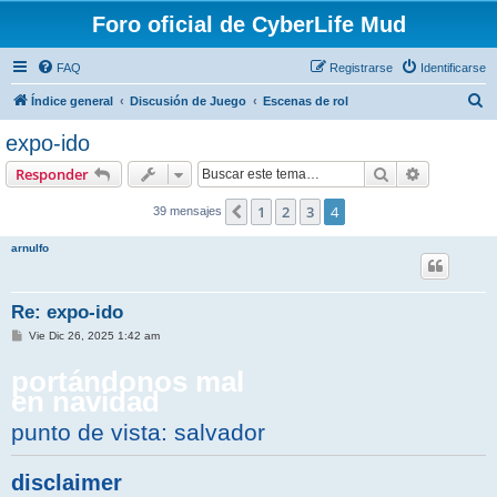
Foro oficial de CyberLife Mud
FAQ
Registrarse
Identificarse
B
Índice general
Discusión de Juego
Escenas de rol
u
expo-ido
s
Buscar
Búsqueda 
Responder
c
a
1
2
3
4
Anterior
39 mensajes
r
arnulfo
Re: expo-ido
M
Vie Dic 26, 2025 1:42 am
e
n
portándonos mal
s
a
en navidad
j
e
punto de vista: salvador
disclaimer