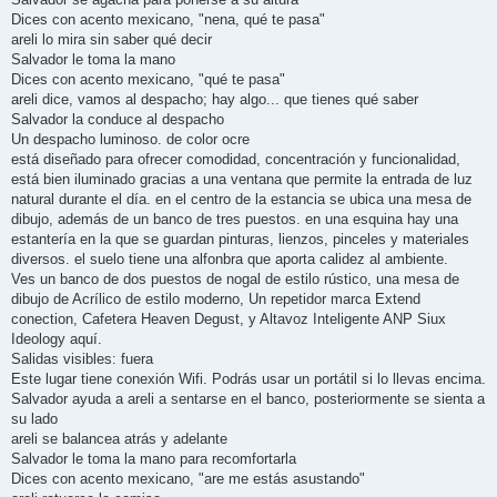
Dices con acento mexicano, "nena, qué te pasa"
areli lo mira sin saber qué decir
Salvador le toma la mano
Dices con acento mexicano, "qué te pasa"
areli dice, vamos al despacho; hay algo... que tienes qué saber
Salvador la conduce al despacho
Un despacho luminoso. de color ocre
está diseñado para ofrecer comodidad, concentración y funcionalidad,
está bien iluminado gracias a una ventana que permite la entrada de luz
natural durante el día. en el centro de la estancia se ubica una mesa de
dibujo, además de un banco de tres puestos. en una esquina hay una
estantería en la que se guardan pinturas, lienzos, pinceles y materiales
diversos. el suelo tiene una alfonbra que aporta calidez al ambiente.
Ves un banco de dos puestos de nogal de estilo rústico, una mesa de
dibujo de Acrílico de estilo moderno, Un repetidor marca Extend
conection, Cafetera Heaven Degust, y Altavoz Inteligente ANP Siux
Ideology aquí.
Salidas visibles: fuera
Este lugar tiene conexión Wifi. Podrás usar un portátil si lo llevas encima.
Salvador ayuda a areli a sentarse en el banco, posteriormente se sienta a
su lado
areli se balancea atrás y adelante
Salvador le toma la mano para recomfortarla
Dices con acento mexicano, "are me estás asustando"