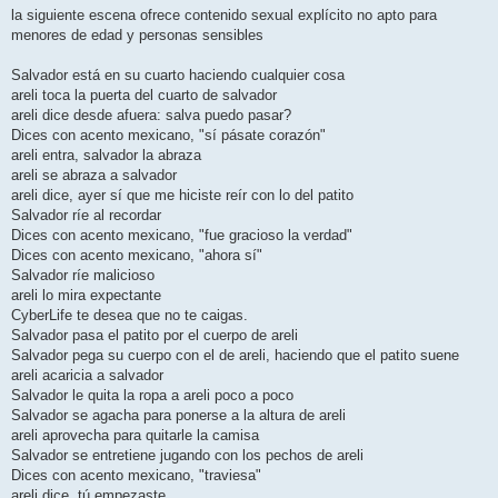
la siguiente escena ofrece contenido sexual explícito no apto para
menores de edad y personas sensibles
Salvador está en su cuarto haciendo cualquier cosa
areli toca la puerta del cuarto de salvador
areli dice desde afuera: salva puedo pasar?
Dices con acento mexicano, "sí pásate corazón"
areli entra, salvador la abraza
areli se abraza a salvador
areli dice, ayer sí que me hiciste reír con lo del patito
Salvador ríe al recordar
Dices con acento mexicano, "fue gracioso la verdad"
Dices con acento mexicano, "ahora sí"
Salvador ríe malicioso
areli lo mira expectante
CyberLife te desea que no te caigas.
Salvador pasa el patito por el cuerpo de areli
Salvador pega su cuerpo con el de areli, haciendo que el patito suene
areli acaricia a salvador
Salvador le quita la ropa a areli poco a poco
Salvador se agacha para ponerse a la altura de areli
areli aprovecha para quitarle la camisa
Salvador se entretiene jugando con los pechos de areli
Dices con acento mexicano, "traviesa"
areli dice, tú empezaste