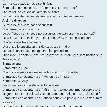
La música suave te hace sentir feliz
Enma dice con acento ruso, "pero no veo el parecido"
una mujer lee versos del arreglo de flores
La campana de bienvenida suena al entrar clientes nuevos
Areli ríe divertida
La música suave te hace sentir feliz
Una dama paga su compra
Dices: "pues yo tampoco pero algunos piensan eso, no sé por qué"
Luna se acerca a Enma y le pone una alvina mano en el hombro
Una familia entra a la tienda
Una chica le enseña un par de gafas a su madre
un par de chicas se encaminan a los probadores
Luna dice: "Señora veloba, los japoneses quieren verla para hablar de la
línea nipona"
Enma asiente
Enma mira a Luna
Una chica observa el cuadro de la pared con curiosidad
Enma dice con acento ruso, "voy en tres minutos"
Enma mira a Arely
una mujer lee versos del arreglo de flores
Enma dice con acento ruso, "Mira, ahora tengo que irme, espero que el
conjunto te sea de utilidad y sobre todo que te sientas cómoda con él"
Enma dice con acento ruso, "quedo pendiente para que me llames (mira
a salva)."
La campana de bienvenida suena al entrar clientes nuevos