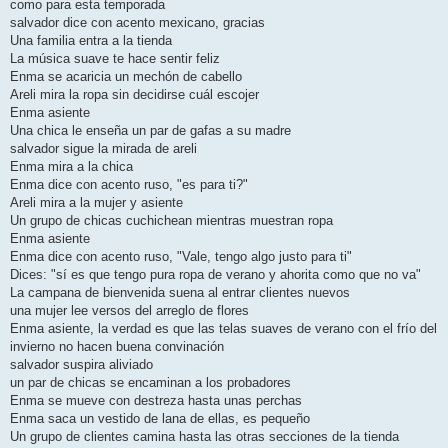
como para esta temporada
salvador dice con acento mexicano, gracias
Una familia entra a la tienda
La música suave te hace sentir feliz
Enma se acaricia un mechón de cabello
Areli mira la ropa sin decidirse cuál escojer
Enma asiente
Una chica le enseña un par de gafas a su madre
salvador sigue la mirada de areli
Enma mira a la chica
Enma dice con acento ruso, "es para ti?"
Areli mira a la mujer y asiente
Un grupo de chicas cuchichean mientras muestran ropa
Enma asiente
Enma dice con acento ruso, "Vale, tengo algo justo para ti"
Dices: "sí es que tengo pura ropa de verano y ahorita como que no va"
La campana de bienvenida suena al entrar clientes nuevos
una mujer lee versos del arreglo de flores
Enma asiente, la verdad es que las telas suaves de verano con el frío del
invierno no hacen buena convinación
salvador suspira aliviado
un par de chicas se encaminan a los probadores
Enma se mueve con destreza hasta unas perchas
Enma saca un vestido de lana de ellas, es pequeño
Un grupo de clientes camina hasta las otras secciones de la tienda