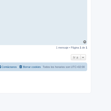
A
r
1 mensaje • Página
1
de
1
r
i
b
Ir a
a
Contáctanos
Borrar cookies
Todos los horarios son
UTC+02:00