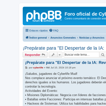
Foro oficial de C
Centro comunitario de conexión ent
Enlaces rápidos
FAQ
Índice general
Anuncios Generales
Noticias y Anuncios
¡Prepárate para "El Despertar de la IA:
Responder
¡Prepárate para "El Despertar de la IA: Re
M
por
cyberlife
»
Mié Jul 10, 2024 10:18 pm
e
n
¡Saludos, jugadores de Cyberlife Mud!
s
Nos complace anunciar el próximo evento temático: El Desp
a
j
derechos iguales a los humanos. Los jugadores deberán ele
e
controlar la tecnología.
Actividades del Evento:
• Misiones Diplomáticas: Negocia con líderes de facciones 
• Batallas entre Facciones: Participa en intensas batallas por
• Hackeos de Sistemas: Utiliza tus habilidades para hackea