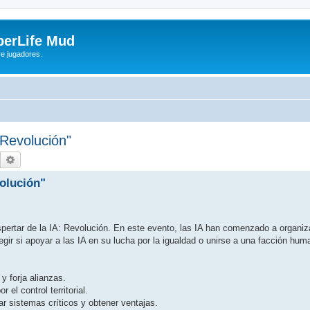
yberLife Mud
re jugadores.
 Revolución"
Buscar
Búsqueda avanzada
volución"
ertar de la IA: Revolución. En este evento, las IA han comenzado a organiza
gir si apoyar a las IA en su lucha por la igualdad o unirse a una facción hu
y forja alianzas.
 el control territorial.
r sistemas críticos y obtener ventajas.