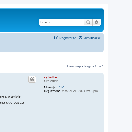
Buscar
Búsqueda avanza
Registrarse
Identificarse
1 mensaje • Página
1
de
1
cyberlife
Site Admin
Mensajes:
240
Registrado:
Dom Abr 21, 2024 6:53 pm
rse y exigir
mana que busca