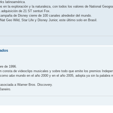
rks latinoamérica.
 en la exploración y la naturaleza, con todos los valores de National Geograf
 adquisición de 21 ST senturi Fox.
la campaña de Disney cierre de 100 canales alrededor del mundo.
at Geo Wild, Star Life y Disney Junior, este último solo en Brasil.
zados
bre de 1996.
n consta de videoclips musicales y sobre todo que emite los premios Indepen
como a&e mundo en el año 2000 y en el año 2005, adopta ya sin la palabra
n, asociada a Warner Bros. Discovery.
Janeiro.