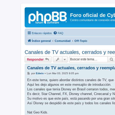
Foro oficial de C
Centro comunitario de conexión ent
Enlaces rápidos
FAQ
Índice general
Comunidad
Off-Topic
Canales de TV actuales, cerrados y r
Responder
Canales de TV actuales, cerrados y reemp
M
por
Edwin
»
Lun Mar 03, 2025 9:05 pm
e
n
En este tema, quiero abordar distintos canales de TV, que 
s
Aquí les dejo algunos en este mensajito de introducción.
a
j
Los canales que tenía Disney en Brasil cerraron todos, m
e
Es decir, Star Channel, FX, Disney channel, Cinecanal y N
Su motivo es que este país, está pasando por una gran sit
Así Disney se despidió de este país y todos los canales li
Nat Geo Kids.