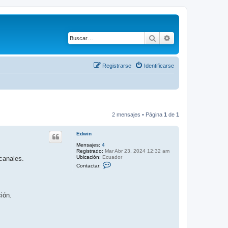
Buscar
Búsqueda avanza
Registrarse
Identificarse
2 mensajes • Página
1
de
1
Edwin
Mensajes:
4
Registrado:
Mar Abr 23, 2024 12:32 am
Ubicación:
Ecuador
 canales.
C
Contactar:
o
n
t
a
c
ión.
t
a
r
E
d