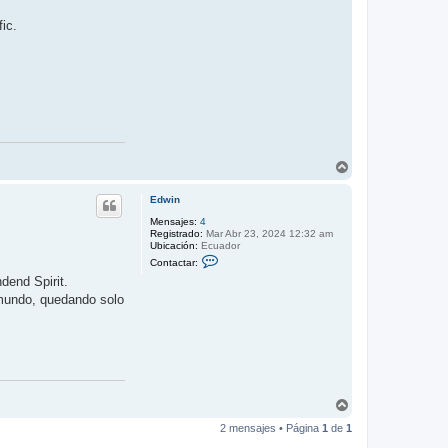
w
i
ic.
n
A
r
r
Edwin
i
b
Mensajes:
4
Registrado:
Mar Abr 23, 2024 12:32 am
a
Ubicación:
Ecuador
C
Contactar:
o
dend Spirit.
n
t
 mundo, quedando solo
a
c
t
a
r
E
d
w
i
A
n
r
2 mensajes • Página
1
de
1
r
i