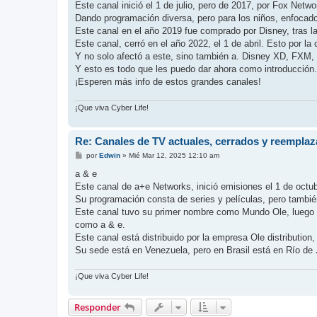
Este canal inició el 1 de julio, pero de 2017, por Fox Netwo
Dando programación diversa, pero para los niños, enfocados
Este canal en el año 2019 fue comprado por Disney, tras la
Este canal, cerró en el año 2022, el 1 de abril. Esto por 
Y no solo afectó a este, sino también a. Disney XD, FXM, N
Y esto es todo que les puedo dar ahora como introducción.
¡Esperen más info de estos grandes canales!
¡Que viva Cyber Life!
Re: Canales de TV actuales, cerrados y reempla
M
por
Edwin
»
Mié Mar 12, 2025 12:10 am
e
n
a & e
s
Este canal de a+e Networks, inició emisiones el 1 de octu
a
j
Su programación consta de series y películas, pero tambié
e
Este canal tuvo su primer nombre como Mundo Ole, luego 
como a & e.
Este canal está distribuido por la empresa Ole distributio
Su sede está en Venezuela, pero en Brasil está en Río de 
¡Que viva Cyber Life!
Responder