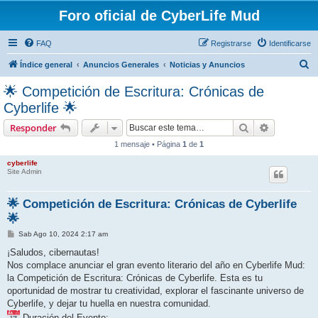
Foro oficial de CyberLife Mud
FAQ
Registrarse
Identificarse
B
Índice general
Anuncios Generales
Noticias y Anuncios
u
🌟 Competición de Escritura: Crónicas de
s
Cyberlife 🌟
c
Buscar
Búsqueda 
Responder
a
1 mensaje • Página
1
de
1
r
cyberlife
Site Admin
🌟 Competición de Escritura: Crónicas de Cyberlife
🌟
M
Sab Ago 10, 2024 2:17 am
e
n
¡Saludos, cibernautas!
s
Nos complace anunciar el gran evento literario del año en Cyberlife Mud:
a
j
la Competición de Escritura: Crónicas de Cyberlife. Esta es tu
e
oportunidad de mostrar tu creatividad, explorar el fascinante universo de
Cyberlife, y dejar tu huella en nuestra comunidad.
Duración del Evento: