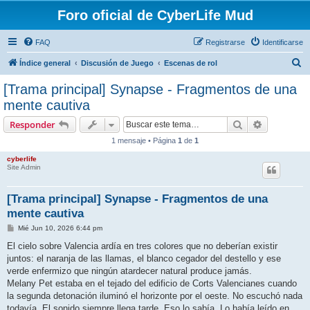
Foro oficial de CyberLife Mud
FAQ
Registrarse
Identificarse
B
Índice general
Discusión de Juego
Escenas de rol
u
[Trama principal] Synapse - Fragmentos de una
s
mente cautiva
c
Buscar
Búsqueda 
Responder
a
1 mensaje • Página
1
de
1
r
cyberlife
Site Admin
[Trama principal] Synapse - Fragmentos de una
mente cautiva
M
Mié Jun 10, 2026 6:44 pm
e
n
El cielo sobre Valencia ardía en tres colores que no deberían existir
s
juntos: el naranja de las llamas, el blanco cegador del destello y ese
a
j
verde enfermizo que ningún atardecer natural produce jamás.
e
Melany Pet estaba en el tejado del edificio de Corts Valencianes cuando
la segunda detonación iluminó el horizonte por el oeste. No escuchó nada
todavía. El sonido siempre llega tarde. Eso lo sabía. Lo había leído en