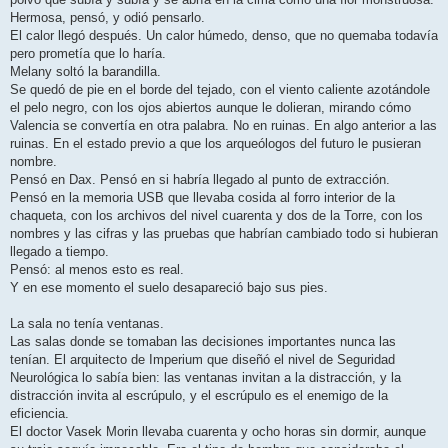
Hermosa, pensó, y odió pensarlo.
El calor llegó después. Un calor húmedo, denso, que no quemaba todavía
pero prometía que lo haría.
Melany soltó la barandilla.
Se quedó de pie en el borde del tejado, con el viento caliente azotándole
el pelo negro, con los ojos abiertos aunque le dolieran, mirando cómo
Valencia se convertía en otra palabra. No en ruinas. En algo anterior a las
ruinas. En el estado previo a que los arqueólogos del futuro le pusieran
nombre.
Pensó en Dax. Pensó en si habría llegado al punto de extracción.
Pensó en la memoria USB que llevaba cosida al forro interior de la
chaqueta, con los archivos del nivel cuarenta y dos de la Torre, con los
nombres y las cifras y las pruebas que habrían cambiado todo si hubieran
llegado a tiempo.
Pensó: al menos esto es real.
Y en ese momento el suelo desapareció bajo sus pies.
La sala no tenía ventanas.
Las salas donde se tomaban las decisiones importantes nunca las
tenían. El arquitecto de Imperium que diseñó el nivel de Seguridad
Neurológica lo sabía bien: las ventanas invitan a la distracción, y la
distracción invita al escrúpulo, y el escrúpulo es el enemigo de la
eficiencia.
El doctor Vasek Morin llevaba cuarenta y ocho horas sin dormir, aunque