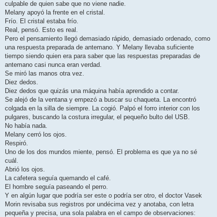
culpable de quien sabe que no viene nadie.
Melany apoyó la frente en el cristal.
Frío. El cristal estaba frío.
Real, pensó. Esto es real.
Pero el pensamiento llegó demasiado rápido, demasiado ordenado, como
una respuesta preparada de antemano. Y Melany llevaba suficiente
tiempo siendo quien era para saber que las respuestas preparadas de
antemano casi nunca eran verdad.
Se miró las manos otra vez.
Diez dedos.
Diez dedos que quizás una máquina había aprendido a contar.
Se alejó de la ventana y empezó a buscar su chaqueta. La encontró
colgada en la silla de siempre. La cogió. Palpó el forro interior con los
pulgares, buscando la costura irregular, el pequeño bulto del USB.
No había nada.
Melany cerró los ojos.
Respiró.
Uno de los dos mundos miente, pensó. El problema es que ya no sé
cuál.
Abrió los ojos.
La cafetera seguía quemando el café.
El hombre seguía paseando el perro.
Y en algún lugar que podría ser este o podría ser otro, el doctor Vasek
Morin revisaba sus registros por undécima vez y anotaba, con letra
pequeña y precisa, una sola palabra en el campo de observaciones: