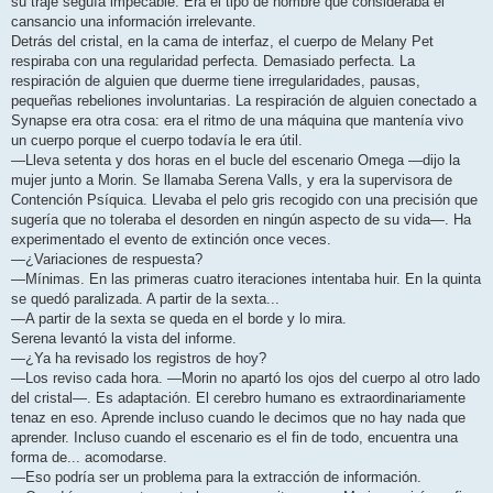
su traje seguía impecable. Era el tipo de hombre que consideraba el
cansancio una información irrelevante.
Detrás del cristal, en la cama de interfaz, el cuerpo de Melany Pet
respiraba con una regularidad perfecta. Demasiado perfecta. La
respiración de alguien que duerme tiene irregularidades, pausas,
pequeñas rebeliones involuntarias. La respiración de alguien conectado a
Synapse era otra cosa: era el ritmo de una máquina que mantenía vivo
un cuerpo porque el cuerpo todavía le era útil.
—Lleva setenta y dos horas en el bucle del escenario Omega —dijo la
mujer junto a Morin. Se llamaba Serena Valls, y era la supervisora de
Contención Psíquica. Llevaba el pelo gris recogido con una precisión que
sugería que no toleraba el desorden en ningún aspecto de su vida—. Ha
experimentado el evento de extinción once veces.
—¿Variaciones de respuesta?
—Mínimas. En las primeras cuatro iteraciones intentaba huir. En la quinta
se quedó paralizada. A partir de la sexta...
—A partir de la sexta se queda en el borde y lo mira.
Serena levantó la vista del informe.
—¿Ya ha revisado los registros de hoy?
—Los reviso cada hora. —Morin no apartó los ojos del cuerpo al otro lado
del cristal—. Es adaptación. El cerebro humano es extraordinariamente
tenaz en eso. Aprende incluso cuando le decimos que no hay nada que
aprender. Incluso cuando el escenario es el fin de todo, encuentra una
forma de... acomodarse.
—Eso podría ser un problema para la extracción de información.