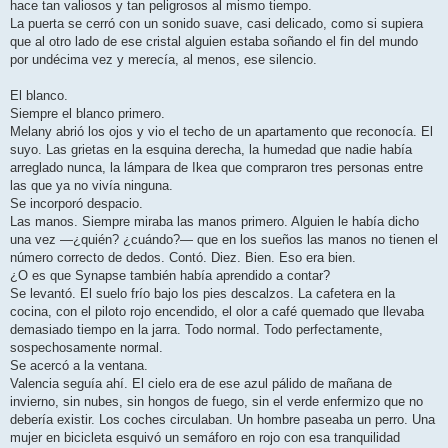
hace tan valiosos y tan peligrosos al mismo tiempo.
La puerta se cerró con un sonido suave, casi delicado, como si supiera
que al otro lado de ese cristal alguien estaba soñando el fin del mundo
por undécima vez y merecía, al menos, ese silencio.
El blanco.
Siempre el blanco primero.
Melany abrió los ojos y vio el techo de un apartamento que reconocía. El
suyo. Las grietas en la esquina derecha, la humedad que nadie había
arreglado nunca, la lámpara de Ikea que compraron tres personas entre
las que ya no vivía ninguna.
Se incorporó despacio.
Las manos. Siempre miraba las manos primero. Alguien le había dicho
una vez —¿quién? ¿cuándo?— que en los sueños las manos no tienen el
número correcto de dedos. Contó. Diez. Bien. Eso era bien.
¿O es que Synapse también había aprendido a contar?
Se levantó. El suelo frío bajo los pies descalzos. La cafetera en la
cocina, con el piloto rojo encendido, el olor a café quemado que llevaba
demasiado tiempo en la jarra. Todo normal. Todo perfectamente,
sospechosamente normal.
Se acercó a la ventana.
Valencia seguía ahí. El cielo era de ese azul pálido de mañana de
invierno, sin nubes, sin hongos de fuego, sin el verde enfermizo que no
debería existir. Los coches circulaban. Un hombre paseaba un perro. Una
mujer en bicicleta esquivó un semáforo en rojo con esa tranquilidad