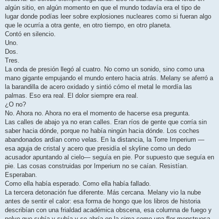
algún sitio, en algún momento en que el mundo todavía era el tipo de
lugar donde podías leer sobre explosiones nucleares como si fueran algo
que le ocurría a otra gente, en otro tiempo, en otro planeta.
Contó en silencio.
Uno.
Dos.
Tres.
La onda de presión llegó al cuatro. No como un sonido, sino como una
mano gigante empujando el mundo entero hacia atrás. Melany se aferró a
la barandilla de acero oxidado y sintió cómo el metal le mordía las
palmas. Eso era real. El dolor siempre era real.
¿O no?
No. Ahora no. Ahora no era el momento de hacerse esa pregunta.
Las calles de abajo ya no eran calles. Eran ríos de gente que corría sin
saber hacia dónde, porque no había ningún hacia dónde. Los coches
abandonados ardían como velas. En la distancia, la Torre Imperium —
esa aguja de cristal y acero que presidía el skyline como un dedo
acusador apuntando al cielo— seguía en pie. Por supuesto que seguía en
pie. Las cosas construidas por Imperium no se caían. Resistían.
Esperaban.
Como ella había esperado. Como ella había fallado.
La tercera detonación fue diferente. Más cercana. Melany vio la nube
antes de sentir el calor: esa forma de hongo que los libros de historia
describían con una frialdad académica obscena, esa columna de fuego y
polvo que subía y subía y se abría en la cima como una flor monstruosa.