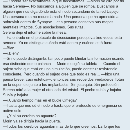
—O podría ser exactamente lo que necesitamos. —Morin se giró por fin
hacia Serena—. No buscamos a alguien que se rompa. Buscamos a
alguien que nos diga dónde está el nodo secundario de la red Espejo.
Una persona rota no recuerda nada. Una persona que ha aprendido a
sobrevivir dentro de Synapse... esa persona conserva sus mapas
mentales intactos. Sus asociaciones. Sus rutas.
Serena dejó el informe sobre la mesa.
—Ha entrado en el protocolo de disociación perceptiva tres veces esta
semana. Ya no distingue cuándo está dentro y cuándo está fuera.
—Bien.
—¿Bien?
—Si no puede distinguirlo, tampoco puede blindar la información usando
esa distinción como palanca. —Morin recogió su tableta—. Cuando el
sujeto sabe que está en una simulación, puede construir resistencia
consciente. Pero cuando el sujeto cree que todo es real... —hizo una
pausa breve, casi estética—, entonces sus recuerdos verdaderos flotan
en la superficie junto a los implantados. Sin jerarquía. Sin protección.
Serena miró a la mujer al otro lado del cristal. El pecho subía y bajaba.
Subía y bajaba.
—¿Cuánto tiempo más en el bucle Omega?
—Hasta que nos dé el nodo o hasta que el protocolo de emergencia se
active solo.
—¿Y si su cerebro no aguanta?
Morin ya se dirigía hacia la puerta.
—Todos los cerebros aguantan más de lo que creemos. Es lo que los