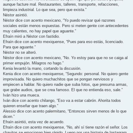
aunque facture mal. Restaurantes, talleres, transporte, refacciones,
limpieza industrial. Lo que sea, pero que exista.”
Néstor asintió.
Néstor dice con acento mexicano, “Yo puedo revisar qué razones
sociales están menos expuestas. Pero si meten gente con antecedentes
muy calientes, no hay papel que aguante.”
Efraín miró a Néstor con fastidio.
Efraín dice con acento mexiquense, “Pues para eso estás, licenciado.
Para que aguante.”
Néstor no se alteró.
Néstor dice con acento mexicano, “No. Yo estoy para que no se caiga al
primer empujón. Milagros no hago.”
Kenia levantó la mano, cortando la discusión.
Kenia dice con acento mexiquense, “Segundo: personal. No quiero gente
improvisada. No quiero muchachitos que se pongan nerviosos y
empiecen a hablar. No quiero nadie que suba fotos, que presuma armas,
que grabe audios, que se crea famoso. El que no entienda eso, sale.”
Iván hizo una mueca.
Iván dice con acento chilango, “Eso va a estar cabrón. Ahorita todos
quieren enseñar que traen algo.”
Alessio dice con acento palermitano, “Entonces sirven menos de lo que
dicen.”
Efraín asintió, esta vez de acuerdo.
Efraín dice con acento mexiquense, “No, ahí sí tiene razón el señor. Los
chavitos se emocionan bien rápido. Luego por una historia de Instagram