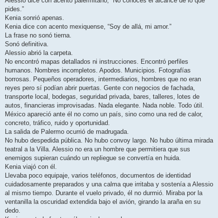
Alessio dice con acento palermitano, “No conoces el alcance de lo que
pides.”
Kenia sonrió apenas.
Kenia dice con acento mexiquense, “Soy de allá, mi amor.”
La frase no sonó tierna.
Sonó definitiva.
Alessio abrió la carpeta.
No encontró mapas detallados ni instrucciones. Encontró perfiles
humanos. Nombres incompletos. Apodos. Municipios. Fotografías
borrosas. Pequeños operadores, intermediarios, hombres que no eran
reyes pero sí podían abrir puertas. Gente con negocios de fachada,
transporte local, bodegas, seguridad privada, bares, talleres, lotes de
autos, financieras improvisadas. Nada elegante. Nada noble. Todo útil.
México apareció ante él no como un país, sino como una red de calor,
concreto, tráfico, ruido y oportunidad.
La salida de Palermo ocurrió de madrugada.
No hubo despedida pública. No hubo convoy largo. No hubo última mirada
teatral a la Villa. Alessio no era un hombre que permitiera que sus
enemigos supieran cuándo un repliegue se convertía en huida.
Kenia viajó con él.
Llevaba poco equipaje, varios teléfonos, documentos de identidad
cuidadosamente preparados y una calma que irritaba y sostenía a Alessio
al mismo tiempo. Durante el vuelo privado, él no durmió. Miraba por la
ventanilla la oscuridad extendida bajo el avión, girando la araña en su
dedo.