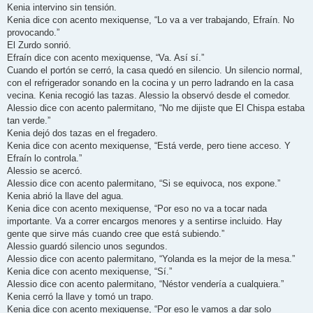
Kenia intervino sin tensión.
Kenia dice con acento mexiquense, “Lo va a ver trabajando, Efraín. No
provocando.”
El Zurdo sonrió.
Efraín dice con acento mexiquense, “Va. Así sí.”
Cuando el portón se cerró, la casa quedó en silencio. Un silencio normal,
con el refrigerador sonando en la cocina y un perro ladrando en la casa
vecina. Kenia recogió las tazas. Alessio la observó desde el comedor.
Alessio dice con acento palermitano, “No me dijiste que El Chispa estaba
tan verde.”
Kenia dejó dos tazas en el fregadero.
Kenia dice con acento mexiquense, “Está verde, pero tiene acceso. Y
Efraín lo controla.”
Alessio se acercó.
Alessio dice con acento palermitano, “Si se equivoca, nos expone.”
Kenia abrió la llave del agua.
Kenia dice con acento mexiquense, “Por eso no va a tocar nada
importante. Va a correr encargos menores y a sentirse incluido. Hay
gente que sirve más cuando cree que está subiendo.”
Alessio guardó silencio unos segundos.
Alessio dice con acento palermitano, “Yolanda es la mejor de la mesa.”
Kenia dice con acento mexiquense, “Sí.”
Alessio dice con acento palermitano, “Néstor vendería a cualquiera.”
Kenia cerró la llave y tomó un trapo.
Kenia dice con acento mexiquense, “Por eso le vamos a dar solo