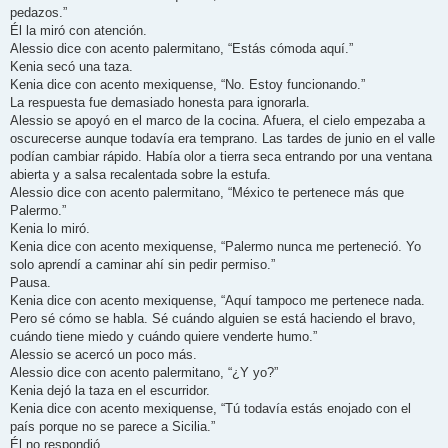
pedazos.”
Él la miró con atención.
Alessio dice con acento palermitano, “Estás cómoda aquí.”
Kenia secó una taza.
Kenia dice con acento mexiquense, “No. Estoy funcionando.”
La respuesta fue demasiado honesta para ignorarla.
Alessio se apoyó en el marco de la cocina. Afuera, el cielo empezaba a
oscurecerse aunque todavía era temprano. Las tardes de junio en el valle
podían cambiar rápido. Había olor a tierra seca entrando por una ventana
abierta y a salsa recalentada sobre la estufa.
Alessio dice con acento palermitano, “México te pertenece más que
Palermo.”
Kenia lo miró.
Kenia dice con acento mexiquense, “Palermo nunca me perteneció. Yo
solo aprendí a caminar ahí sin pedir permiso.”
Pausa.
Kenia dice con acento mexiquense, “Aquí tampoco me pertenece nada.
Pero sé cómo se habla. Sé cuándo alguien se está haciendo el bravo,
cuándo tiene miedo y cuándo quiere venderte humo.”
Alessio se acercó un poco más.
Alessio dice con acento palermitano, “¿Y yo?”
Kenia dejó la taza en el escurridor.
Kenia dice con acento mexiquense, “Tú todavía estás enojado con el
país porque no se parece a Sicilia.”
Él no respondió.