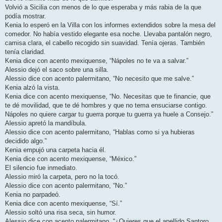
Volvió a Sicilia con menos de lo que esperaba y más rabia de la que
podía mostrar.
Kenia lo esperó en la Villa con los informes extendidos sobre la mesa del
comedor. No había vestido elegante esa noche. Llevaba pantalón negro,
camisa clara, el cabello recogido sin suavidad. Tenía ojeras. También
tenía claridad.
Kenia dice con acento mexiquense, “Nápoles no te va a salvar.”
Alessio dejó el saco sobre una silla.
Alessio dice con acento palermitano, “No necesito que me salve.”
Kenia alzó la vista.
Kenia dice con acento mexiquense, “No. Necesitas que te financie, que
te dé movilidad, que te dé hombres y que no tema ensuciarse contigo.
Nápoles no quiere cargar tu guerra porque tu guerra ya huele a Consejo.”
Alessio apretó la mandíbula.
Alessio dice con acento palermitano, “Hablas como si ya hubieras
decidido algo.”
Kenia empujó una carpeta hacia él.
Kenia dice con acento mexiquense, “México.”
El silencio fue inmediato.
Alessio miró la carpeta, pero no la tocó.
Alessio dice con acento palermitano, “No.”
Kenia no parpadeó.
Kenia dice con acento mexiquense, “Sí.”
Alessio soltó una risa seca, sin humor.
Alessio dice con acento palermitano, “¿Quieres que el apellido Santoro