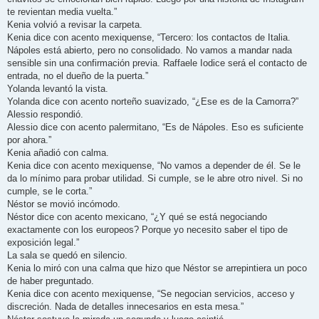
te revientan media vuelta.”
Kenia volvió a revisar la carpeta.
Kenia dice con acento mexiquense, “Tercero: los contactos de Italia.
Nápoles está abierto, pero no consolidado. No vamos a mandar nada
sensible sin una confirmación previa. Raffaele Iodice será el contacto de
entrada, no el dueño de la puerta.”
Yolanda levantó la vista.
Yolanda dice con acento norteño suavizado, “¿Ese es de la Camorra?”
Alessio respondió.
Alessio dice con acento palermitano, “Es de Nápoles. Eso es suficiente
por ahora.”
Kenia añadió con calma.
Kenia dice con acento mexiquense, “No vamos a depender de él. Se le
da lo mínimo para probar utilidad. Si cumple, se le abre otro nivel. Si no
cumple, se le corta.”
Néstor se movió incómodo.
Néstor dice con acento mexicano, “¿Y qué se está negociando
exactamente con los europeos? Porque yo necesito saber el tipo de
exposición legal.”
La sala se quedó en silencio.
Kenia lo miró con una calma que hizo que Néstor se arrepintiera un poco
de haber preguntado.
Kenia dice con acento mexiquense, “Se negocian servicios, acceso y
discreción. Nada de detalles innecesarios en esta mesa.”