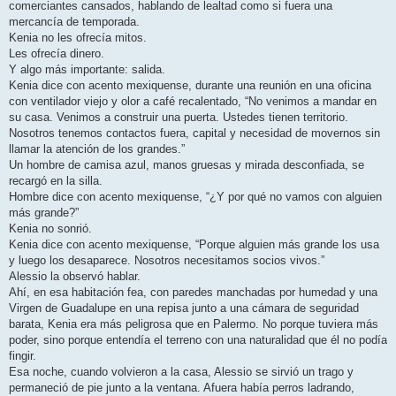
comerciantes cansados, hablando de lealtad como si fuera una
mercancía de temporada.
Kenia no les ofrecía mitos.
Les ofrecía dinero.
Y algo más importante: salida.
Kenia dice con acento mexiquense, durante una reunión en una oficina
con ventilador viejo y olor a café recalentado, “No venimos a mandar en
su casa. Venimos a construir una puerta. Ustedes tienen territorio.
Nosotros tenemos contactos fuera, capital y necesidad de movernos sin
llamar la atención de los grandes.”
Un hombre de camisa azul, manos gruesas y mirada desconfiada, se
recargó en la silla.
Hombre dice con acento mexiquense, “¿Y por qué no vamos con alguien
más grande?”
Kenia no sonrió.
Kenia dice con acento mexiquense, “Porque alguien más grande los usa
y luego los desaparece. Nosotros necesitamos socios vivos.”
Alessio la observó hablar.
Ahí, en esa habitación fea, con paredes manchadas por humedad y una
Virgen de Guadalupe en una repisa junto a una cámara de seguridad
barata, Kenia era más peligrosa que en Palermo. No porque tuviera más
poder, sino porque entendía el terreno con una naturalidad que él no podía
fingir.
Esa noche, cuando volvieron a la casa, Alessio se sirvió un trago y
permaneció de pie junto a la ventana. Afuera había perros ladrando,