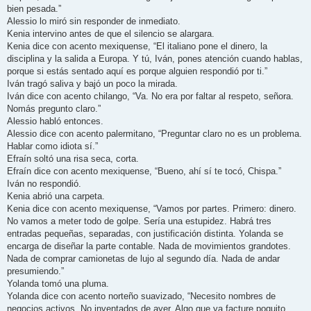
bien pesada.”
Alessio lo miró sin responder de inmediato.
Kenia intervino antes de que el silencio se alargara.
Kenia dice con acento mexiquense, “El italiano pone el dinero, la
disciplina y la salida a Europa. Y tú, Iván, pones atención cuando hablas,
porque si estás sentado aquí es porque alguien respondió por ti.”
Iván tragó saliva y bajó un poco la mirada.
Iván dice con acento chilango, “Va. No era por faltar al respeto, señora.
Nomás pregunto claro.”
Alessio habló entonces.
Alessio dice con acento palermitano, “Preguntar claro no es un problema.
Hablar como idiota sí.”
Efraín soltó una risa seca, corta.
Efraín dice con acento mexiquense, “Bueno, ahí sí te tocó, Chispa.”
Iván no respondió.
Kenia abrió una carpeta.
Kenia dice con acento mexiquense, “Vamos por partes. Primero: dinero.
No vamos a meter todo de golpe. Sería una estupidez. Habrá tres
entradas pequeñas, separadas, con justificación distinta. Yolanda se
encarga de diseñar la parte contable. Nada de movimientos grandotes.
Nada de comprar camionetas de lujo al segundo día. Nada de andar
presumiendo.”
Yolanda tomó una pluma.
Yolanda dice con acento norteño suavizado, “Necesito nombres de
negocios activos. No inventados de ayer. Algo que ya facture poquito,