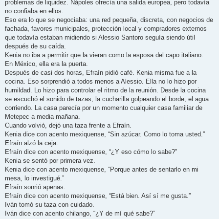
problemas de liquidez. Nápoles ofrecía una salida europea, pero todavía
no confiaba en ellos.
Eso era lo que se negociaba: una red pequeña, discreta, con negocios de
fachada, favores municipales, protección local y compradores externos
que todavía estaban midiendo si Alessio Santoro seguía siendo útil
después de su caída.
Kenia no iba a permitir que la vieran como la esposa del capo italiano.
En México, ella era la puerta.
Después de casi dos horas, Efraín pidió café. Kenia misma fue a la
cocina. Eso sorprendió a todos menos a Alessio. Ella no lo hizo por
humildad. Lo hizo para controlar el ritmo de la reunión. Desde la cocina
se escuchó el sonido de tazas, la cucharilla golpeando el borde, el agua
corriendo. La casa parecía por un momento cualquier casa familiar de
Metepec a media mañana.
Cuando volvió, dejó una taza frente a Efraín.
Kenia dice con acento mexiquense, “Sin azúcar. Como lo toma usted.”
Efraín alzó la ceja.
Efraín dice con acento mexiquense, “¿Y eso cómo lo sabe?”
Kenia se sentó por primera vez.
Kenia dice con acento mexiquense, “Porque antes de sentarlo en mi
mesa, lo investigué.”
Efraín sonrió apenas.
Efraín dice con acento mexiquense, “Está bien. Así sí me gusta.”
Iván tomó su taza con cuidado.
Iván dice con acento chilango, “¿Y de mí qué sabe?”