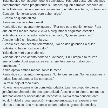
Yolanda dice con acento norteño suavizado, “Hay otra cosa. Los posibles
compradores están preguntando si ustedes siguen estables después de
lo de Palermo. Saben que hubo incendios, pérdida de activos, ruptura con
Consejo. No tienen todo, pero saben algo.”
Alessio se quedó quieto.
Kenia respondió antes que él.
Kenia dice con acento mexiquense, “Por eso esta reunión existe. Para
que en tres meses nadie vuelva a preguntar si seguimos estables.”
Yolanda dice con acento norteño suavizado, “Quieren garantías.”
Alessio habló sin levantar la voz.
Alessio dice con acento palermitano, “No se dan garantías a quien
todavía no ha demostrado valor.”
Yolanda lo miró con prudencia.
Yolanda dice con acento norteño suavizado, “En Europa eso tal vez
suena fuerte. Aquí algunos se van si sienten que los tratan como
empleados.”
Kenia apoyó ambas manos sobre la mesa.
Kenia dice con acento mexiquense, “Entonces se van. No necesitamos a
todos. Necesitamos a los correctos.”
La frase dejó el tono claro.
No eran una organización completa todavía. Eran un grupo de piezas
juntándose alrededor de una oportunidad. Alessio tenía dinero, contactos
internacionales y necesidad de reconstruir. Kenia tenía conocimiento
local, frialdad y una reputación vieja que empezaba a reaparecer en
ciertos círculos. Los mexicanos tenían territorio, gente disponible y