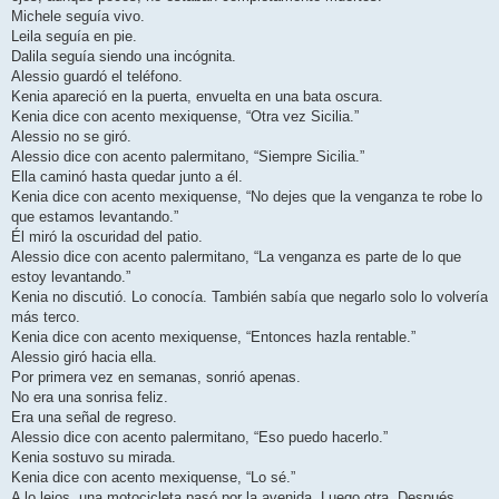
Michele seguía vivo.
Leila seguía en pie.
Dalila seguía siendo una incógnita.
Alessio guardó el teléfono.
Kenia apareció en la puerta, envuelta en una bata oscura.
Kenia dice con acento mexiquense, “Otra vez Sicilia.”
Alessio no se giró.
Alessio dice con acento palermitano, “Siempre Sicilia.”
Ella caminó hasta quedar junto a él.
Kenia dice con acento mexiquense, “No dejes que la venganza te robe lo
que estamos levantando.”
Él miró la oscuridad del patio.
Alessio dice con acento palermitano, “La venganza es parte de lo que
estoy levantando.”
Kenia no discutió. Lo conocía. También sabía que negarlo solo lo volvería
más terco.
Kenia dice con acento mexiquense, “Entonces hazla rentable.”
Alessio giró hacia ella.
Por primera vez en semanas, sonrió apenas.
No era una sonrisa feliz.
Era una señal de regreso.
Alessio dice con acento palermitano, “Eso puedo hacerlo.”
Kenia sostuvo su mirada.
Kenia dice con acento mexiquense, “Lo sé.”
A lo lejos, una motocicleta pasó por la avenida. Luego otra. Después