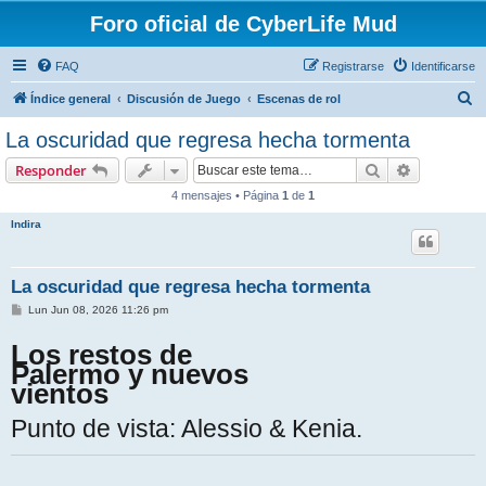
Foro oficial de CyberLife Mud
FAQ
Registrarse
Identificarse
B
Índice general
Discusión de Juego
Escenas de rol
u
La oscuridad que regresa hecha tormenta
s
Buscar
Búsqueda 
Responder
c
4 mensajes • Página
1
de
1
a
Indira
r
La oscuridad que regresa hecha tormenta
M
Lun Jun 08, 2026 11:26 pm
e
n
Los restos de
s
a
Palermo y nuevos
j
vientos
e
Punto de vista: Alessio & Kenia.