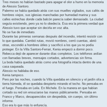
Tres meses no habían bastado para apagar el olor a humo en la memoria
de Alessio Santoro.
Palermo se había quedado atrás con sus muelles vigilados, sus cafés de
hombres viejos, sus iglesias manchadas por humedad marina y sus
calles estrechas donde cada balcón parecía saber demasiado. La ciudad
seguía existiendo, pero ya no lo obedecía. Esa era la primera verdad que
Alessio tuvo que aceptar sin decirla en voz alta.
No se fue de inmediato.
Durante las primeras semanas después del incendio, intentó resistir con
lo que quedaba. Cambió rutas, movió nombres, cerró cuentas, abrió
otras, escondió a hombres útiles y sacrificó a los que ya no podía
proteger. En la Villa Santoro-Ferrari, Kenia empezó a dormir poco.
Rebecca dejó de aparecer durante días completos. Los teléfonos ardían
con llamadas breves, mensajes cortados, advertencias sin firma.
La boda había quedado atrás como una fotografía intacta dentro de una
casa saqueada.
Alessio no hablaba de eso.
Kenia tampoco.
Pero por las noches, cuando la Villa quedaba en silencio y el jardín olía a
tierra húmeda, él se quedaba despierto mirando el techo. No pensaba en
el fuego. Pensaba en Leila. En Michele. En la manera en que habían
cortado su red sin ensuciarse las manos públicamente. Pensaba en
Franco y Marco, desaparecidos sin despedida, sin cuerpo, sin último
informe.
Eso era lo que más lo enfurecía.