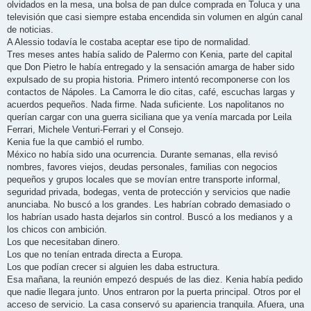
olvidados en la mesa, una bolsa de pan dulce comprada en Toluca y una
televisión que casi siempre estaba encendida sin volumen en algún canal
de noticias.
A Alessio todavía le costaba aceptar ese tipo de normalidad.
Tres meses antes había salido de Palermo con Kenia, parte del capital
que Don Pietro le había entregado y la sensación amarga de haber sido
expulsado de su propia historia. Primero intentó recomponerse con los
contactos de Nápoles. La Camorra le dio citas, café, escuchas largas y
acuerdos pequeños. Nada firme. Nada suficiente. Los napolitanos no
querían cargar con una guerra siciliana que ya venía marcada por Leila
Ferrari, Michele Venturi-Ferrari y el Consejo.
Kenia fue la que cambió el rumbo.
México no había sido una ocurrencia. Durante semanas, ella revisó
nombres, favores viejos, deudas personales, familias con negocios
pequeños y grupos locales que se movían entre transporte informal,
seguridad privada, bodegas, venta de protección y servicios que nadie
anunciaba. No buscó a los grandes. Les habrían cobrado demasiado o
los habrían usado hasta dejarlos sin control. Buscó a los medianos y a
los chicos con ambición.
Los que necesitaban dinero.
Los que no tenían entrada directa a Europa.
Los que podían crecer si alguien les daba estructura.
Esa mañana, la reunión empezó después de las diez. Kenia había pedido
que nadie llegara junto. Unos entraron por la puerta principal. Otros por el
acceso de servicio. La casa conservó su apariencia tranquila. Afuera, una