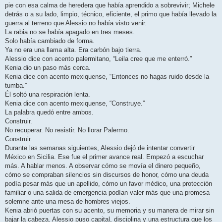
pie con esa calma de heredera que había aprendido a sobrevivir; Michele
detrás o a su lado, limpio, técnico, eficiente, el primo que había llevado la
guerra al terreno que Alessio no había visto venir.
La rabia no se había apagado en tres meses.
Solo había cambiado de forma.
Ya no era una llama alta. Era carbón bajo tierra.
Alessio dice con acento palermitano, “Leila cree que me enterró.”
Kenia dio un paso más cerca.
Kenia dice con acento mexiquense, “Entonces no hagas ruido desde la
tumba.”
Él soltó una respiración lenta.
Kenia dice con acento mexiquense, “Construye.”
La palabra quedó entre ambos.
Construir.
No recuperar. No resistir. No llorar Palermo.
Construir.
Durante las semanas siguientes, Alessio dejó de intentar convertir
México en Sicilia. Ese fue el primer avance real. Empezó a escuchar
más. A hablar menos. A observar cómo se movía el dinero pequeño,
cómo se compraban silencios sin discursos de honor, cómo una deuda
podía pesar más que un apellido, cómo un favor médico, una protección
familiar o una salida de emergencia podían valer más que una promesa
solemne ante una mesa de hombres viejos.
Kenia abrió puertas con su acento, su memoria y su manera de mirar sin
bajar la cabeza. Alessio puso capital, disciplina y una estructura que los