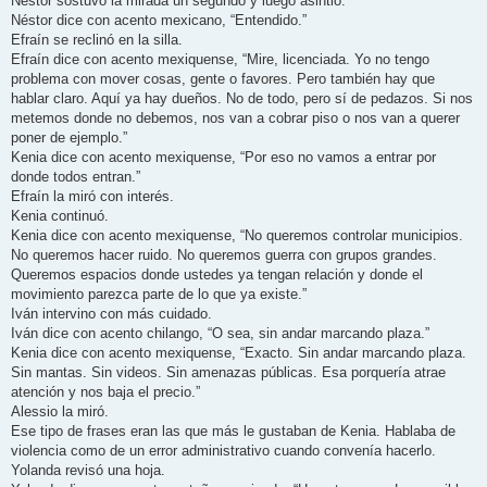
Néstor sostuvo la mirada un segundo y luego asintió.
Néstor dice con acento mexicano, “Entendido.”
Efraín se reclinó en la silla.
Efraín dice con acento mexiquense, “Mire, licenciada. Yo no tengo
problema con mover cosas, gente o favores. Pero también hay que
hablar claro. Aquí ya hay dueños. No de todo, pero sí de pedazos. Si nos
metemos donde no debemos, nos van a cobrar piso o nos van a querer
poner de ejemplo.”
Kenia dice con acento mexiquense, “Por eso no vamos a entrar por
donde todos entran.”
Efraín la miró con interés.
Kenia continuó.
Kenia dice con acento mexiquense, “No queremos controlar municipios.
No queremos hacer ruido. No queremos guerra con grupos grandes.
Queremos espacios donde ustedes ya tengan relación y donde el
movimiento parezca parte de lo que ya existe.”
Iván intervino con más cuidado.
Iván dice con acento chilango, “O sea, sin andar marcando plaza.”
Kenia dice con acento mexiquense, “Exacto. Sin andar marcando plaza.
Sin mantas. Sin videos. Sin amenazas públicas. Esa porquería atrae
atención y nos baja el precio.”
Alessio la miró.
Ese tipo de frases eran las que más le gustaban de Kenia. Hablaba de
violencia como de un error administrativo cuando convenía hacerlo.
Yolanda revisó una hoja.