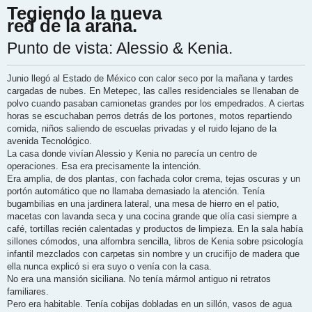
n
Tegiendo la nueva
s
a
red de la araña.
j
e
Punto de vista: Alessio & Kenia.
Junio llegó al Estado de México con calor seco por la mañana y tardes
cargadas de nubes. En Metepec, las calles residenciales se llenaban de
polvo cuando pasaban camionetas grandes por los empedrados. A ciertas
horas se escuchaban perros detrás de los portones, motos repartiendo
comida, niños saliendo de escuelas privadas y el ruido lejano de la
avenida Tecnológico.
La casa donde vivían Alessio y Kenia no parecía un centro de
operaciones. Esa era precisamente la intención.
Era amplia, de dos plantas, con fachada color crema, tejas oscuras y un
portón automático que no llamaba demasiado la atención. Tenía
bugambilias en una jardinera lateral, una mesa de hierro en el patio,
macetas con lavanda seca y una cocina grande que olía casi siempre a
café, tortillas recién calentadas y productos de limpieza. En la sala había
sillones cómodos, una alfombra sencilla, libros de Kenia sobre psicología
infantil mezclados con carpetas sin nombre y un crucifijo de madera que
ella nunca explicó si era suyo o venía con la casa.
No era una mansión siciliana. No tenía mármol antiguo ni retratos
familiares.
Pero era habitable. Tenía cobijas dobladas en un sillón, vasos de agua