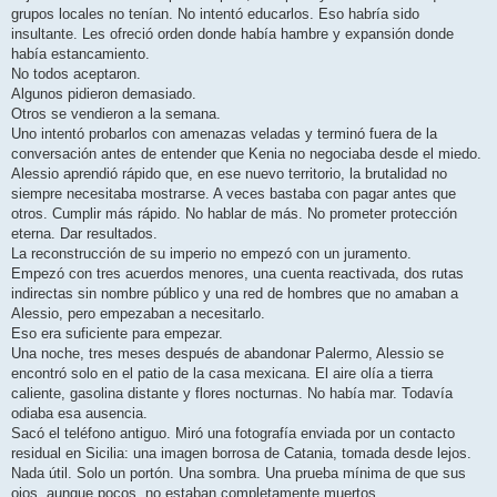
grupos locales no tenían. No intentó educarlos. Eso habría sido
insultante. Les ofreció orden donde había hambre y expansión donde
había estancamiento.
No todos aceptaron.
Algunos pidieron demasiado.
Otros se vendieron a la semana.
Uno intentó probarlos con amenazas veladas y terminó fuera de la
conversación antes de entender que Kenia no negociaba desde el miedo.
Alessio aprendió rápido que, en ese nuevo territorio, la brutalidad no
siempre necesitaba mostrarse. A veces bastaba con pagar antes que
otros. Cumplir más rápido. No hablar de más. No prometer protección
eterna. Dar resultados.
La reconstrucción de su imperio no empezó con un juramento.
Empezó con tres acuerdos menores, una cuenta reactivada, dos rutas
indirectas sin nombre público y una red de hombres que no amaban a
Alessio, pero empezaban a necesitarlo.
Eso era suficiente para empezar.
Una noche, tres meses después de abandonar Palermo, Alessio se
encontró solo en el patio de la casa mexicana. El aire olía a tierra
caliente, gasolina distante y flores nocturnas. No había mar. Todavía
odiaba esa ausencia.
Sacó el teléfono antiguo. Miró una fotografía enviada por un contacto
residual en Sicilia: una imagen borrosa de Catania, tomada desde lejos.
Nada útil. Solo un portón. Una sombra. Una prueba mínima de que sus
ojos, aunque pocos, no estaban completamente muertos.