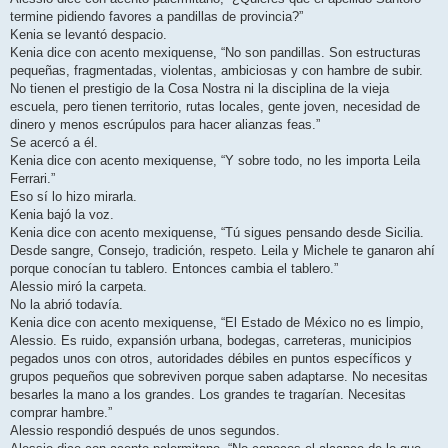
termine pidiendo favores a pandillas de provincia?”
Kenia se levantó despacio.
Kenia dice con acento mexiquense, “No son pandillas. Son estructuras
pequeñas, fragmentadas, violentas, ambiciosas y con hambre de subir.
No tienen el prestigio de la Cosa Nostra ni la disciplina de la vieja
escuela, pero tienen territorio, rutas locales, gente joven, necesidad de
dinero y menos escrúpulos para hacer alianzas feas.”
Se acercó a él.
Kenia dice con acento mexiquense, “Y sobre todo, no les importa Leila
Ferrari.”
Eso sí lo hizo mirarla.
Kenia bajó la voz.
Kenia dice con acento mexiquense, “Tú sigues pensando desde Sicilia.
Desde sangre, Consejo, tradición, respeto. Leila y Michele te ganaron ahí
porque conocían tu tablero. Entonces cambia el tablero.”
Alessio miró la carpeta.
No la abrió todavía.
Kenia dice con acento mexiquense, “El Estado de México no es limpio,
Alessio. Es ruido, expansión urbana, bodegas, carreteras, municipios
pegados unos con otros, autoridades débiles en puntos específicos y
grupos pequeños que sobreviven porque saben adaptarse. No necesitas
besarles la mano a los grandes. Los grandes te tragarían. Necesitas
comprar hambre.”
Alessio respondió después de unos segundos.