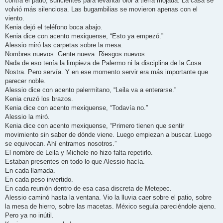
contra el patio, suficientes para levantar olor a tierra mojada. La casa se
volvió más silenciosa. Las bugambilias se movieron apenas con el
viento.
Kenia dejó el teléfono boca abajo.
Kenia dice con acento mexiquense, “Esto ya empezó.”
Alessio miró las carpetas sobre la mesa.
Nombres nuevos. Gente nueva. Riesgos nuevos.
Nada de eso tenía la limpieza de Palermo ni la disciplina de la Cosa
Nostra. Pero servía. Y en ese momento servir era más importante que
parecer noble.
Alessio dice con acento palermitano, “Leila va a enterarse.”
Kenia cruzó los brazos.
Kenia dice con acento mexiquense, “Todavía no.”
Alessio la miró.
Kenia dice con acento mexiquense, “Primero tienen que sentir
movimiento sin saber de dónde viene. Luego empiezan a buscar. Luego
se equivocan. Ahí entramos nosotros.”
El nombre de Leila y Michele no hizo falta repetirlo.
Estaban presentes en todo lo que Alessio hacía.
En cada llamada.
En cada peso invertido.
En cada reunión dentro de esa casa discreta de Metepec.
Alessio caminó hasta la ventana. Vio la lluvia caer sobre el patio, sobre
la mesa de hierro, sobre las macetas. México seguía pareciéndole ajeno.
Pero ya no inútil.