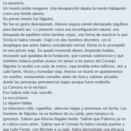
La ausencia.
Un muerto podía vengarse. Una desaparición dejaba la mente trabajando
como una herida abierta.
Su primer intento fue Nápoles.
No fue un gesto desesperado. Alessio seguía siendo demasiado orgulloso
para llamarlo así. Lo presentó como una reconfiguración natural, una
búsqueda de equilibrio entre familias viejas, una forma de reactivar lo que
Sicilia le había cerrado. Viajó con dos hombres discretos, sin el
despliegue que antes habría considerado normal. Kenia no lo acompañó
en ese primer viaje. Se quedó moviendo dinero, limpiando huellas,
revisando qué quedaba de la fundación, qué cuentas sobrevivían y qué
nombres todavía podían usarse sin atraer a los perros del Consejo.
Nápoles lo recibió con ruido de motos, ropa tendida entre edificios, olor a
café fuerte, fritura y humedad vieja. Alessio se reunió en apartamentos
sin nombre, restaurantes cerrados antes de hora y salones privados
donde las persianas permanecían bajas aunque fuera mediodía.
La Camorra no lo rechazó.
Eso habría sido más sencillo.
Lo escucharon.
Lo dejaron hablar.
Le ofrecieron café, cigarrillos, silencios largos y promesas sin fecha. Los
hombres de Nápoles no se burlaron de su caída, pero tampoco la
ignoraron. Sabían que Alessio llegaba herido. Sabían que Palermo ya no
lo cubría como antes. Sabían que el Consejo le había cerrado puertas y
que Leila Ferrari, con Michele a su lado, había demostrado una eficacia