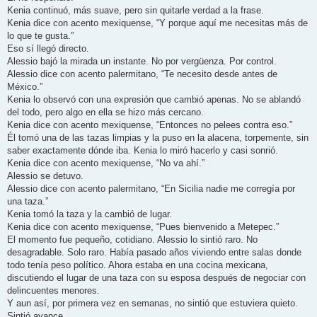
Kenia continuó, más suave, pero sin quitarle verdad a la frase.
Kenia dice con acento mexiquense, “Y porque aquí me necesitas más de
lo que te gusta.”
Eso sí llegó directo.
Alessio bajó la mirada un instante. No por vergüenza. Por control.
Alessio dice con acento palermitano, “Te necesito desde antes de
México.”
Kenia lo observó con una expresión que cambió apenas. No se ablandó
del todo, pero algo en ella se hizo más cercano.
Kenia dice con acento mexiquense, “Entonces no pelees contra eso.”
Él tomó una de las tazas limpias y la puso en la alacena, torpemente, sin
saber exactamente dónde iba. Kenia lo miró hacerlo y casi sonrió.
Kenia dice con acento mexiquense, “No va ahí.”
Alessio se detuvo.
Alessio dice con acento palermitano, “En Sicilia nadie me corregía por
una taza.”
Kenia tomó la taza y la cambió de lugar.
Kenia dice con acento mexiquense, “Pues bienvenido a Metepec.”
El momento fue pequeño, cotidiano. Alessio lo sintió raro. No
desagradable. Solo raro. Había pasado años viviendo entre salas donde
todo tenía peso político. Ahora estaba en una cocina mexicana,
discutiendo el lugar de una taza con su esposa después de negociar con
delincuentes menores.
Y aun así, por primera vez en semanas, no sintió que estuviera quieto.
Sintió avance.