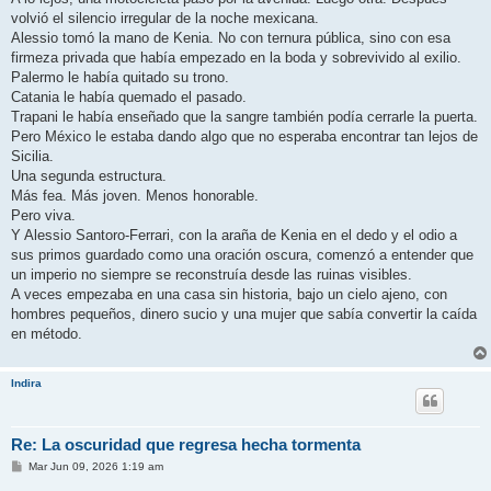
volvió el silencio irregular de la noche mexicana.
Alessio tomó la mano de Kenia. No con ternura pública, sino con esa
firmeza privada que había empezado en la boda y sobrevivido al exilio.
Palermo le había quitado su trono.
Catania le había quemado el pasado.
Trapani le había enseñado que la sangre también podía cerrarle la puerta.
Pero México le estaba dando algo que no esperaba encontrar tan lejos de
Sicilia.
Una segunda estructura.
Más fea. Más joven. Menos honorable.
Pero viva.
Y Alessio Santoro-Ferrari, con la araña de Kenia en el dedo y el odio a
sus primos guardado como una oración oscura, comenzó a entender que
un imperio no siempre se reconstruía desde las ruinas visibles.
A veces empezaba en una casa sin historia, bajo un cielo ajeno, con
hombres pequeños, dinero sucio y una mujer que sabía convertir la caída
en método.
Indira
Re: La oscuridad que regresa hecha tormenta
M
Mar Jun 09, 2026 1:19 am
e