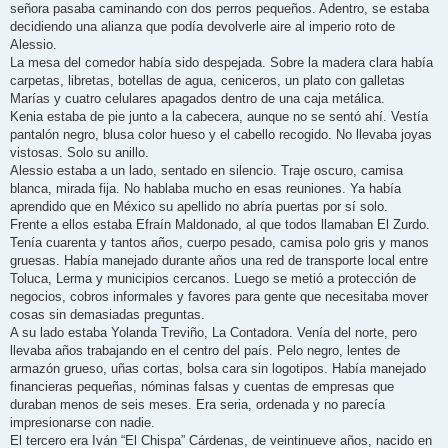
señora pasaba caminando con dos perros pequeños. Adentro, se estaba
decidiendo una alianza que podía devolverle aire al imperio roto de
Alessio.
La mesa del comedor había sido despejada. Sobre la madera clara había
carpetas, libretas, botellas de agua, ceniceros, un plato con galletas
Marías y cuatro celulares apagados dentro de una caja metálica.
Kenia estaba de pie junto a la cabecera, aunque no se sentó ahí. Vestía
pantalón negro, blusa color hueso y el cabello recogido. No llevaba joyas
vistosas. Solo su anillo.
Alessio estaba a un lado, sentado en silencio. Traje oscuro, camisa
blanca, mirada fija. No hablaba mucho en esas reuniones. Ya había
aprendido que en México su apellido no abría puertas por sí solo.
Frente a ellos estaba Efraín Maldonado, al que todos llamaban El Zurdo.
Tenía cuarenta y tantos años, cuerpo pesado, camisa polo gris y manos
gruesas. Había manejado durante años una red de transporte local entre
Toluca, Lerma y municipios cercanos. Luego se metió a protección de
negocios, cobros informales y favores para gente que necesitaba mover
cosas sin demasiadas preguntas.
A su lado estaba Yolanda Treviño, La Contadora. Venía del norte, pero
llevaba años trabajando en el centro del país. Pelo negro, lentes de
armazón grueso, uñas cortas, bolsa cara sin logotipos. Había manejado
financieras pequeñas, nóminas falsas y cuentas de empresas que
duraban menos de seis meses. Era seria, ordenada y no parecía
impresionarse con nadie.
El tercero era Iván “El Chispa” Cárdenas, de veintinueve años, nacido en