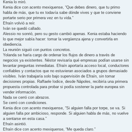
Kenia lo miró.
Kenia dice con acento mexiquense, “Que debes dinero, que tu primo
habla de más, que tu ex todavía sabe dónde vives y que te conviene
portarte serio por primera vez en tu vida.”
Efraín volvió a reír.
Iván se quedó callado.
Alessio no sonrió, pero su gesto cambió apenas. Kenia estaba haciendo
lo que mejor sabía hacer: tomar la vergüenza ajena y convertirla en
obediencia.
La reunión siguió con puntos concretos.
Yolanda se haría cargo de ordenar los flujos de dinero a través de
negocios ya existentes. Néstor revisaría qué empresas podían usarse sin
levantar preguntas inmediatas. Efraín aportaría acceso local, conductores
confiables y contactos que no estuvieran asociados a grupos demasiado
visibles. Iván trabajaría solo bajo supervisión de Efraín, sin tomar
decisiones propias. Raffaele Iodice, desde Nápoles, recibiría una primera
propuesta controlada para probar si podía sostener la parte europea sin
vender información.
Nada se cerró con abrazos.
Se cerró con condiciones.
Kenia dice con acento mexiquense, “Si alguien falla por torpe, se va. Si
alguien falla por ambicioso, responde. Si alguien habla de más, no vuelve
a sentarse en esta casa.”
Efraín asintió.
Efraín dice con acento mexiquense, “Me queda claro.”