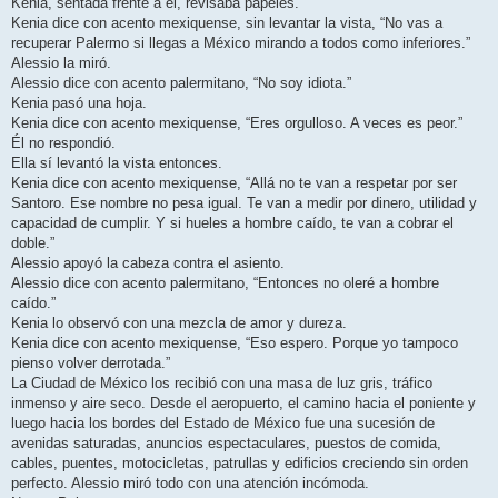
Kenia, sentada frente a él, revisaba papeles.
Kenia dice con acento mexiquense, sin levantar la vista, “No vas a
recuperar Palermo si llegas a México mirando a todos como inferiores.”
Alessio la miró.
Alessio dice con acento palermitano, “No soy idiota.”
Kenia pasó una hoja.
Kenia dice con acento mexiquense, “Eres orgulloso. A veces es peor.”
Él no respondió.
Ella sí levantó la vista entonces.
Kenia dice con acento mexiquense, “Allá no te van a respetar por ser
Santoro. Ese nombre no pesa igual. Te van a medir por dinero, utilidad y
capacidad de cumplir. Y si hueles a hombre caído, te van a cobrar el
doble.”
Alessio apoyó la cabeza contra el asiento.
Alessio dice con acento palermitano, “Entonces no oleré a hombre
caído.”
Kenia lo observó con una mezcla de amor y dureza.
Kenia dice con acento mexiquense, “Eso espero. Porque yo tampoco
pienso volver derrotada.”
La Ciudad de México los recibió con una masa de luz gris, tráfico
inmenso y aire seco. Desde el aeropuerto, el camino hacia el poniente y
luego hacia los bordes del Estado de México fue una sucesión de
avenidas saturadas, anuncios espectaculares, puestos de comida,
cables, puentes, motocicletas, patrullas y edificios creciendo sin orden
perfecto. Alessio miró todo con una atención incómoda.