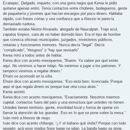
Ecatepec. Delgado, inquieto, con una gorra negra que Kenia le pidió
quitarse apenas entró. Tenía contactos entre choferes, bodegueros, gente
de paquetería y jóvenes que hacían encargos por poco dinero. Hablaba
rápido, con frases cortas y una confianza que a Alessio le parecía
demasiado ruidosa.
También estaba Néstor Alvarado, abogado de Naucalpan. Traje azul,
zapatos limpios, cara de no haber dormido bien. Era el tipo de hombre
que conocía oficinas municipales, juzgados, ministerios públicos,
notarias y funcionarios menores. Nunca decía “ilegal”. Decía
“complicado”, “riesgoso” o “hay que revisarlo”.
Kenia miró a todos antes de hablar.
Kenia dice con acento mexiquense, “Bueno. Ya saben por qué están
aquí. No venimos a hacer relajo. No venimos a jugar a los patrones. Y
tampoco venimos a regalar dinero.”
Efraín se acomodó en la silla.
Efraín dice con acento mexiquense, “Eso está bien, licenciada. Porque
aquí el que regala dinero es porque trae otra cosa atrás.”
Kenia asintió.
Kenia dice con acento mexiquense, “Exactamente. Nosotros traemos
capital, contactos fuera del país y una estructura que ustedes no tienen.
Ustedes tienen territorio, gente, movilidad local y forma de operar sin
llamar la atención de los grandes. Eso es lo que se pone sobre la mesa.”
Iván miró a Alessio de reojo.
Iván dice con acento chilango, “¿Y el italiano qué onda? Porque con todo
respeto, acá esos modos finos luego no jalan. La banda luego se pone