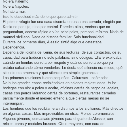
No era Palermo.
No era Nápoles.
No había mar.
Eso lo descolocó más de lo que quiso admitir.
El primer refugio fue una casa discreta en una zona cerrada, elegida por
Kenia no por lujo, sino por control. Paredes altas, vecinos que no
preguntaban, acceso rápido a vías principales, personal mínimo. Nada de
mármol siciliano. Nada de historia familiar. Solo funcionalidad.
Durante los primeros días, Alessio sintió algo que detestaba.
Dependencia.
Dependía del idioma de Kenia, de sus lecturas, de sus contactos, de su
capacidad para traducir no solo palabras, sino códigos. Ella le explicaba
cuándo un hombre sonreía por respeto y cuándo sonreía porque ya
estaba calculando cómo venderlos. Le decía qué silencio era miedo, qué
silencio era amenaza y qué silencio era simple ignorancia.
Las primeras reuniones fueron pequeñas. Calurosas. Incómodas.
No hubo grandes capos recibiéndolos en salones majestuosos. Hubo
bodegas con olor a polvo y aceite, oficinas detrás de negocios legales,
casas con perros ladrando detrás de portones, restaurantes cerrados
parcialmente donde el mesero entendía que ciertas mesas no se
interrumpían.
Los hombres que los recibían eran distintos a los sicilianos. Más directos
en algunas cosas. Más imprevisibles en otras. Menos ceremoniales.
Algunos jóvenes, demasiado jóvenes para el gusto de Alessio, con
relojes caros y modales bruscos. Otros mayores, con cara de