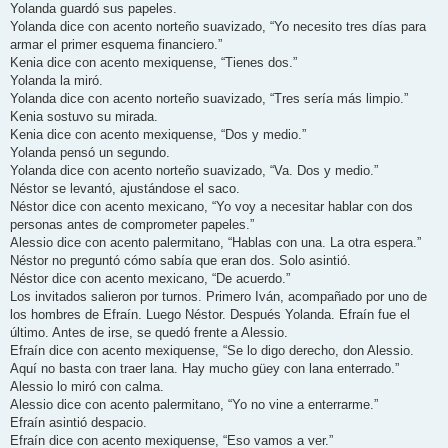
Yolanda guardó sus papeles.
Yolanda dice con acento norteño suavizado, “Yo necesito tres días para
armar el primer esquema financiero.”
Kenia dice con acento mexiquense, “Tienes dos.”
Yolanda la miró.
Yolanda dice con acento norteño suavizado, “Tres sería más limpio.”
Kenia sostuvo su mirada.
Kenia dice con acento mexiquense, “Dos y medio.”
Yolanda pensó un segundo.
Yolanda dice con acento norteño suavizado, “Va. Dos y medio.”
Néstor se levantó, ajustándose el saco.
Néstor dice con acento mexicano, “Yo voy a necesitar hablar con dos
personas antes de comprometer papeles.”
Alessio dice con acento palermitano, “Hablas con una. La otra espera.”
Néstor no preguntó cómo sabía que eran dos. Solo asintió.
Néstor dice con acento mexicano, “De acuerdo.”
Los invitados salieron por turnos. Primero Iván, acompañado por uno de
los hombres de Efraín. Luego Néstor. Después Yolanda. Efraín fue el
último. Antes de irse, se quedó frente a Alessio.
Efraín dice con acento mexiquense, “Se lo digo derecho, don Alessio.
Aquí no basta con traer lana. Hay mucho güey con lana enterrado.”
Alessio lo miró con calma.
Alessio dice con acento palermitano, “Yo no vine a enterrarme.”
Efraín asintió despacio.
Efraín dice con acento mexiquense, “Eso vamos a ver.”