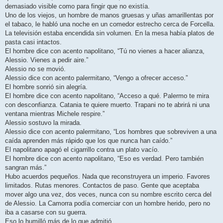
demasiado visible como para fingir que no existía.
Uno de los viejos, un hombre de manos gruesas y uñas amarillentas por
el tabaco, le habló una noche en un comedor estrecho cerca de Forcella.
La televisión estaba encendida sin volumen. En la mesa había platos de
pasta casi intactos.
El hombre dice con acento napolitano, “Tú no vienes a hacer alianza,
Alessio. Vienes a pedir aire.”
Alessio no se movió.
Alessio dice con acento palermitano, “Vengo a ofrecer acceso.”
El hombre sonrió sin alegría.
El hombre dice con acento napolitano, “Acceso a qué. Palermo te mira
con desconfianza. Catania te quiere muerto. Trapani no te abrirá ni una
ventana mientras Michele respire.”
Alessio sostuvo la mirada.
Alessio dice con acento palermitano, “Los hombres que sobreviven a una
caída aprenden más rápido que los que nunca han caído.”
El napolitano apagó el cigarrillo contra un plato vacío.
El hombre dice con acento napolitano, “Eso es verdad. Pero también
sangran más.”
Hubo acuerdos pequeños. Nada que reconstruyera un imperio. Favores
limitados. Rutas menores. Contactos de paso. Gente que aceptaba
mover algo una vez, dos veces, nunca con su nombre escrito cerca del
de Alessio. La Camorra podía comerciar con un hombre herido, pero no
iba a casarse con su guerra.
Eso lo humilló más de lo que admitió.