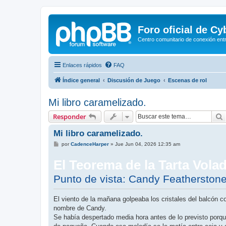
Foro oficial de C
Centro comunitario de conexión ent
Enlaces rápidos
FAQ
Índice general
Discusión de Juego
Escenas de rol
Mi libro caramelizado.
Responder
Mi libro caramelizado.
M
por
CadenceHarper
»
Jue Jun 04, 2026 12:35 am
e
n
El Teorema de la Tarta Vola
s
a
j
Punto de vista: Candy Featherston
e
El viento de la mañana golpeaba los cristales del balcón co
nombre de Candy.
Se había despertado media hora antes de lo previsto porq