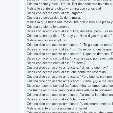
Cristina sonríe y dice, "Oh, sí. Por fin encuentro un sitio qu
Melina le sonríe a la chica y la mira con curiosidad
Dices con acento cornuallés: "sígame"
Cristina se coloca detrás de la mujer.
Melina la guía hasta una mesa libre con vistas a la plaza 
Cristina se sienta lentamente
Dices con acento cornuallés: "Oiga, disculpe, pero... es us
Cristina asiente y dice, "Si, soy yo. No lo digas muy alto."
Melina sonríe con amplitud
Cristina dice con acento americano: "¿Te gustan los cebra
Dices con acento cornuallés: "¡Sí! Os escucho desde que sa
Cristina dice con acento americano: "uf, que de tiempos. 
Dices con acento cornuallés: "Invita la casa, por favor, pid
Dices con acento cornuallés: "En serio?"
Cristina dice con acento americano: "sí, es lo que hay."
Dices con acento cornuallés: "qué gente tan resentida"
Cristina dice con acento americano: "Pero bueno, siempre 
Cristina dice con acento americano: "Bueno. ¿Qué me re
Dices con acento cornuallés: "pues mira, tenemos calamare
una trucha arcoíris al limón y una ensalada de tu preferenc
Cristina dice con acento americano: "la trucha la podeis c
Dices con acento cornuallés: "claro que sí"
Cristina dice con acento americano: "y calamares mejor a l
Melina asiente y toma nota en una Tablet
Cristina dice con acento americano: "¿llevais mucho tiemp