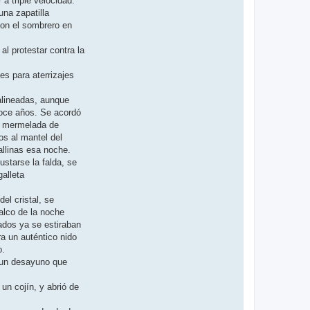
a triple velocidad.
una zapatilla
 con el sombrero en
al protestar contra la
s para aterrizajes
 alineadas, aunque
doce años. Se acordó
de mermelada de
os al mantel del
allinas esa noche.
ustarse la falda, se
alleta
el cristal, se
alco de la noche
gados ya se estiraban
a un auténtico nido
o.
s un desayuno que
un cojín, y abrió de