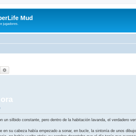
yberLife Mud
re jugadores.
Buscar
Búsqueda avanzada
dora
e
n un silbido constante, pero dentro de la habitación lavanda, el verdadero ven
ue en su cabeza había empezado a sonar, en bucle, la sintonía de unos dibu