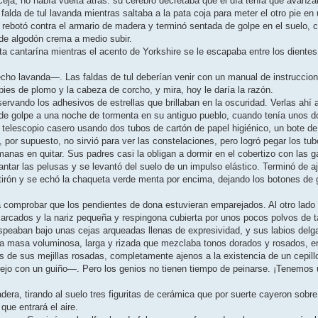
ja, no había vuelta atrás: su cerebro decretaba que el día tenía que avanzar 
falda de tul lavanda mientras saltaba a la pata coja para meter el otro pie en 
io, rebotó contra el armario de madera y terminó sentada de golpe en el suelo,
de algodón crema a medio subir.
a cantarína mientras el acento de Yorkshire se le escapaba entre los dientes 
ho lavanda—. Las faldas de tul deberían venir con un manual de instruccione
pies de plomo y la cabeza de corcho, y mira, hoy le daría la razón.
servando los adhesivos de estrellas que brillaban en la oscuridad. Verlas ahí
tó de golpe a una noche de tormenta en su antiguo pueblo, cuando tenía unos 
 telescopio casero usando dos tubos de cartón de papel higiénico, un bote 
, por supuesto, no sirvió para ver las constelaciones, pero logró pegar los tub
nas en quitar. Sus padres casi la obligan a dormir en el cobertizo con las g
ntar las pelusas y se levantó del suelo de un impulso elástico. Terminó de aj
 tirón y se echó la chaqueta verde menta por encima, dejando los botones de g
 comprobar que los pendientes de dona estuvieran emparejados. Al otro lado d
arcados y la nariz pequeña y respingona cubierta por unos pocos polvos de t
chispeaban bajo unas cejas arqueadas llenas de expresividad, y sus labios del
sa masa voluminosa, larga y rizada que mezclaba tonos dorados y rosados, er
s de sus mejillas rosadas, completamente ajenos a la existencia de un cepill
flejo con un guiño—. Pero los genios no tienen tiempo de peinarse. ¡Tenemo
era, tirando al suelo tres figuritas de cerámica que por suerte cayeron sobre 
que entrará el aire.