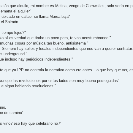
ión que alquila, mi nombre es Melina, vengo de Cornwalles, solo sería en pr
semana el alquiler"
ubicado en callao, se llama Marea baja"
e el Salmón
 tiempo lejos?"
ipio sí es verdad que tiraba un poco pero, te vas acostumbrando."
 muchas cosas por música tan bueno, antisistema "
. Siempre hay sellos y locales independientes que nos van a querer contratar
es underground."
ue incluso hay periódicos independientes "
ta que ya IPP no controla la narrativa como era antes. Lo que hay que ver, e
 aunque las revoluciones por estos lados son muy bueno perseguidas"
que sigan habiendo revoluciones."
ino.
ene de camino"
s vino? eso hay que celebrarlo no?"