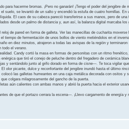
ado para hacerme bromas. ¡Pero no ganarán! ¡Tengo el poder del jengibre de m
 suelo, se levantó de un salto y encendió la estufa de cuatro hornillas. En u
líquida. El caos de su cabeza pareció transferirse a sus manos, pero de una
allados desde un palmo de distancia y, aun así, la balanza digital marcaba lo
 reloj de pared en forma de galleta. Ver las manecillas de cucharita moverse 
ar el tiempo de fermentación de unos bollos de viento metiéndolos en el inver
maño en diez minutos, atrajeron a todas las avispas de la región y terminaron
n todo el verano.
ealidad. Candy cortó la masa en formas de personitas con un ritmo frenético,
 enérgica que tiró el conejo de peluche dentro del fregadero de cerámica blan
jas y sentándolo junto al grifo dorado en forma de cisne—. Te toca vigilar q
 olor picante, dulce y reconfortante del jengibre inundó hasta el último rinc
, colocó las galletas humeantes en una caja metálica decorada con ositos y s
 que colgara milagrosamente del gancho de la puerta.
lletas aún calientes con ambas manos y abrió la puerta hacia el exterior usan
tes de que el portazo cerrara la escena—. ¡Llevo cargamento de energía y 