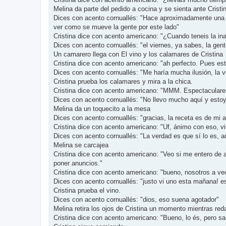
Melina da parte del pedido a cocina y se sienta ante Cristi
Dices con acento cornuallés: "Hace aproximadamente una s
ver como se mueve la gente por este lado"
Cristina dice con acento americano: "¿Cuando teneis la in
Dices con acento cornuallés: "el viernes, ya sabes, la ge
Un camarero llega con El vino y los calamares de Cristina
Cristina dice con acento americano: "ah perfecto. Pues es
Dices con acento cornuallés: "Me haría mucha ilusión, la 
Cristina prueba los calamares y mira a la chica.
Cristina dice con acento americano: "MMM. Espectaculares
Dices con acento cornuallés: "No llevo mucho aquí y estoy
Melina da un toquecito a la mesa
Dices con acento cornuallés: "gracias, la receta es de mi 
Cristina dice con acento americano: "Uf, ánimo con eso, vi
Dices con acento cornuallés: "La verdad es que sí lo es, a
Melina se carcajea
Cristina dice con acento americano: "Veo si me entero de al
poner anuncios."
Cristina dice con acento americano: "bueno, nosotros a ve
Dices con acento cornuallés: "justo vi uno esta mañana! esta
Cristina prueba el vino.
Dices con acento cornuallés: "dios, eso suena agotador"
Melina retira los ojos de Cristina un momento mientras re
Cristina dice con acento americano: "Bueno, lo és, pero sa