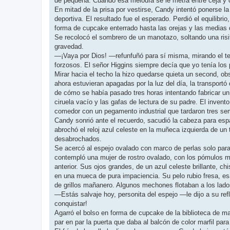
de pequeña. Cuando esa melodía se le metía entre ceja y ce
En mitad de la prisa por vestirse, Candy intentó ponerse la 
deportiva. El resultado fue el esperado. Perdió el equilibr
forma de cupcake enterrado hasta las orejas y las medias 
Se recolocó el sombrero de un manotazo, soltando una risit
gravedad.
—¡Vaya por Dios! —refunfuñó para sí misma, mirando el tec
forzosos. El señor Higgins siempre decía que yo tenía los 
Mirar hacia el techo la hizo quedarse quieta un second, ob
ahora estuvieran apagadas por la luz del día, la transpor
de cómo se había pasado tres horas intentando fabricar un
ciruela vacío y las gafas de lectura de su padre. El invento
comedor con un pegamento industrial que tardaron tres sema
Candy sonrió ante el recuerdo, sacudió la cabeza para espa
abrochó el reloj azul celeste en la muñeca izquierda de un
desabrochados.
Se acercó al espejo ovalado con marco de perlas solo para
contempló una mujer de rostro ovalado, con los pómulos m
anterior. Sus ojos grandes, de un azul celeste brillante, 
en una mueca de pura impaciencia. Su pelo rubio fresa, e
de grillos mañanero. Algunos mechones flotaban a los lado
—Estás salvaje hoy, personita del espejo —le dijo a su re
conquistar!
Agarró el bolso en forma de cupcake de la biblioteca de mad
par en par la puerta que daba al balcón de color marfil para 