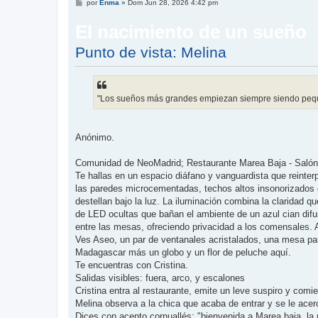
M
por
Enma
»
Dom Jun 28, 2026 4:42 pm
e
n
El nacimiento de un sueño
s
a
j
Punto de vista: Melina
e
"Los sueños más grandes empiezan siempre siendo pequ
Anónimo.
Comunidad de NeoMadrid; Restaurante Marea Baja - Salón 
Te hallas en un espacio diáfano y vanguardista que reinter
las paredes microcementadas, techos altos insonorizados c
destellan bajo la luz. La iluminación combina la claridad q
de LED ocultas que bañan el ambiente de un azul cian difu
entre las mesas, ofreciendo privacidad a los comensales. A
Ves Aseo, un par de ventanales acristalados, una mesa par
Madagascar más un globo y un flor de peluche aquí.
Te encuentras con Cristina.
Salidas visibles: fuera, arco, y escalones
Cristina entra al restaurante, emite un leve suspiro y com
Melina observa a la chica que acaba de entrar y se le acer
Dices con acento cornuallés: "bienvenida a Marea baja, la