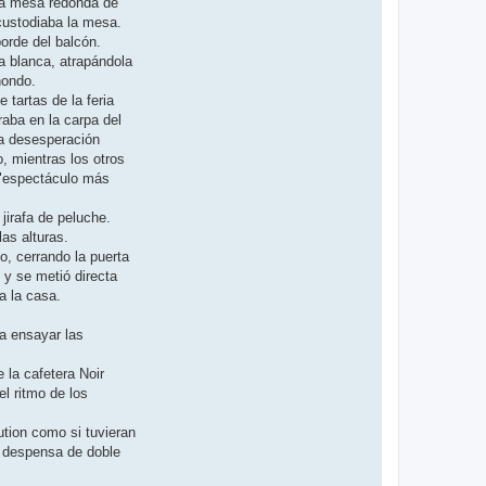
 la mesa redonda de
 custodiaba la mesa.
orde del balcón.
la blanca, atrapándola
hondo.
 tartas de la feria
aba en la carpa del
ura desesperación
, mientras los otros
l "espectáculo más
jirafa de peluche.
as alturas.
o, cerrando la puerta
, y se metió directa
a la casa.
a ensayar las
 la cafetera Noir
l ritmo de los
ution como si tuvieran
a despensa de doble