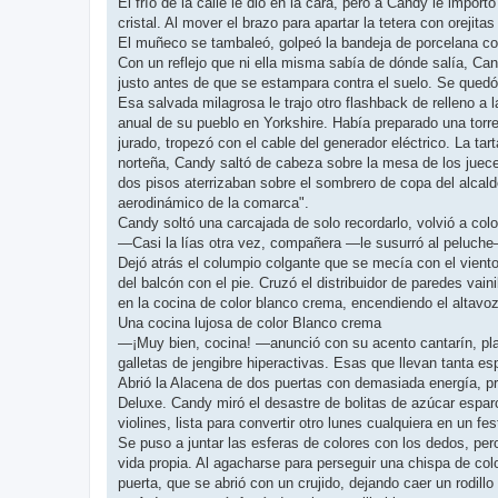
El frío de la calle le dio en la cara, pero a Candy le imp
cristal. Al mover el brazo para apartar la tetera con oreji
El muñeco se tambaleó, golpeó la bandeja de porcelana co
Con un reflejo que ni ella misma sabía de dónde salía, Cand
justo antes de que se estampara contra el suelo. Se quedó
Esa salvada milagrosa le trajo otro flashback de relleno a 
anual de su pueblo en Yorkshire. Había preparado una torre
jurado, tropezó con el cable del generador eléctrico. La tar
norteña, Candy saltó de cabeza sobre la mesa de los jueces
dos pisos aterrizaban sobre el sombrero de copa del alcald
aerodinámico de la comarca".
Candy soltó una carcajada de solo recordarlo, volvió a colo
—Casi la lías otra vez, compañera —le susurró al peluche—
Dejó atrás el columpio colgante que se mecía con el viento
del balcón con el pie. Cruzó el distribuidor de paredes vain
en la cocina de color blanco crema, encendiendo el altavoz
Una cocina lujosa de color Blanco crema
—¡Muy bien, cocina! —anunció con su acento cantarín, pla
galletas de jengibre hiperactivas. Esas que llevan tanta es
Abrió la Alacena de dos puertas con demasiada energía, pr
Deluxe. Candy miró el desastre de bolitas de azúcar esparc
violines, lista para convertir otro lunes cualquiera en un fes
Se puso a juntar las esferas de colores con los dedos, per
vida propia. Al agacharse para perseguir una chispa de col
puerta, que se abrió con un crujido, dejando caer un rodillo