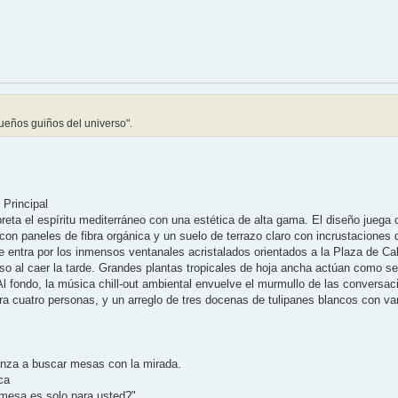
eños guiños del universo".
Principal
preta el espíritu mediterráneo con una estética de alta gama. El diseño juega
on paneles de fibra orgánica y un suelo de terrazo claro con incrustaciones 
ue entra por los inmensos ventanales acristalados orientados a la Plaza de Call
so al caer la tarde. Grandes plantas tropicales de hoja ancha actúan como s
l fondo, la música chill-out ambiental envuelve el murmullo de las conversac
a cuatro personas, y un arreglo de tres docenas de tulipanes blancos con va
ienza a buscar mesas con la mirada.
ca
 mesa es solo para usted?"