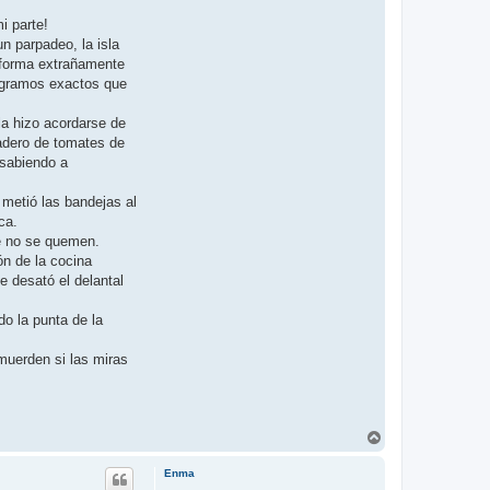
i parte!
n parpadeo, la isla
 forma extrañamente
s gramos exactos que
la hizo acordarse de
nadero de tomates de
 sabiendo a
 metió las bandejas al
ca.
ue no se quemen.
ón de la cocina
e desató el delantal
do la punta de la
muerden si las miras
A
r
r
Enma
i