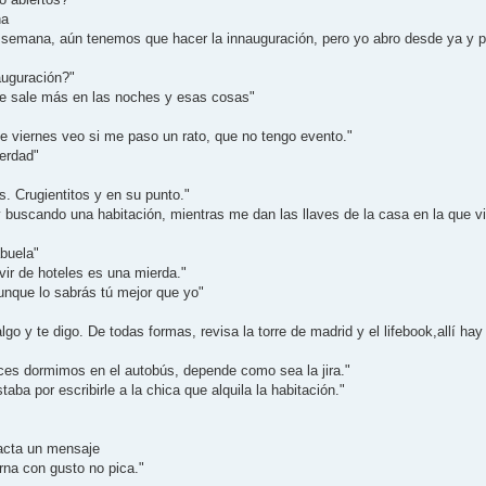
na
emana, aún tenemos que hacer la innauguración, pero yo abro desde ya y por
auguración?"
nte sale más en las noches y esas cosas"
te viernes veo si me paso un rato, que no tengo evento."
verdad"
. Crugientitos y en su punto."
 buscando una habitación, mientras me dan las llaves de la casa en la que vi
abuela"
vir de hoteles es una mierda."
unque lo sabrás tú mejor que yo"
go y te digo. De todas formas, revisa la torre de madrid y el lifebook,allí ha
ces dormimos en el autobús, depende como sea la jira."
ba por escribirle a la chica que alquila la habitación."
dacta un mensaje
rna con gusto no pica."