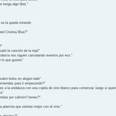
e tenga algo libre."
y se la queda mirando
ted Cristina Blue?"
?"
lió la canción de la roja!"
Todavía nos siguen cancelando eventos por eso."
e lo que gustes"
salen bolos en alogún lado"
comiendas para ir empezando?"
s a la andaluza con una copita de vino blanco para comenzar, luego si quie
ia"
ambiar por salmón? teneis?"
a plancha que sientan mejor con el vino."
o abiertos?"