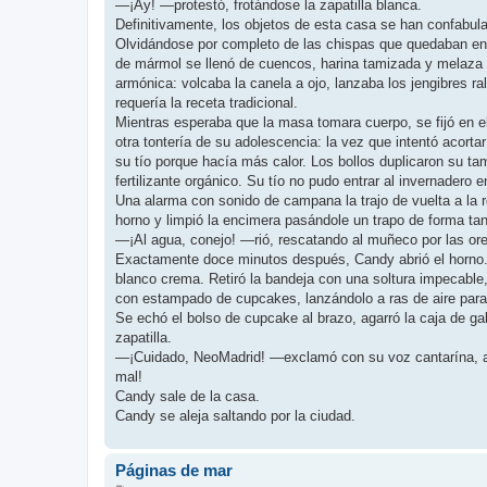
—¡Ay! —protestó, frotándose la zapatilla blanca.
Definitivamente, los objetos de esta casa se han confabul
Olvidándose por completo de las chispas que quedaban en el
de mármol se llenó de cuencos, harina tamizada y melaza 
armónica: volcaba la canela a ojo, lanzaba los jengibres r
requería la receta tradicional.
Mientras esperaba que la masa tomara cuerpo, se fijó en el
otra tontería de su adolescencia: la vez que intentó acort
su tío porque hacía más calor. Los bollos duplicaron su ta
fertilizante orgánico. Su tío no pudo entrar al invernadero e
Una alarma con sonido de campana la trajo de vuelta a la r
horno y limpió la encimera pasándole un trapo de forma tan
—¡Al agua, conejo! —rió, rescatando al muñeco por las ore
Exactamente doce minutos después, Candy abrió el horno. El
blanco crema. Retiró la bandeja con una soltura impecable
con estampado de cupcakes, lanzándolo a ras de aire para
Se echó el bolso de cupcake al brazo, agarró la caja de ga
zapatilla.
—¡Cuidado, NeoMadrid! —exclamó con su voz cantarína, an
mal!
Candy sale de la casa.
Candy se aleja saltando por la ciudad.
Páginas de mar