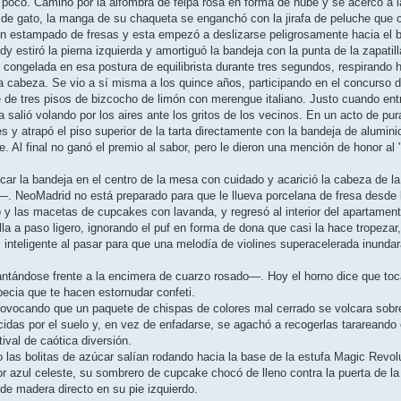
ortó poco. Caminó por la alfombra de felpa rosa en forma de nube y se acercó a
tas de gato, la manga de su chaqueta se enganchó con la jirafa de peluche que
n estampado de fresas y esta empezó a deslizarse peligrosamente hacia el b
y estiró la pierna izquierda y amortiguó la bandeja con la punta de la zapatil
 congelada en esa postura de equilibrista durante tres segundos, respirando 
la cabeza. Se vio a sí misma a los quince años, participando en el concurso de
 de tres pisos de bizcocho de limón con merengue italiano. Justo cuando entr
ta salió volando por los aires ante los gritos de los vecinos. En un acto de p
 y atrapó el piso superior de la tarta directamente con la bandeja de aluminio
e. Al final no ganó el premio al sabor, pero le dieron una mención de honor a
car la bandeja en el centro de la mesa con cuidado y acarició la cabeza de la 
. NeoMadrid no está preparado para que le llueva porcelana de fresa desde l
 y las macetas de cupcakes con lavanda, y regresó al interior del apartament
illa a paso ligero, ignorando el puf en forma de dona que casi la hace tropezar
 inteligente al pasar para que una melodía de violines superacelerada inundar
ntándose frente a la encimera de cuarzo rosado—. Hoy el horno dice que toc
pecia que te hacen estornudar confeti.
ovocando que un paquete de chispas de colores mal cerrado se volcara sobre
idas por el suelo y, en vez de enfadarse, se agachó a recogerlas tarareando e
tival de caótica diversión.
o las bolitas de azúcar salían rodando hacia la base de la estufa Magic Revol
or azul celeste, su sombrero de cupcake chocó de lleno contra la puerta de l
 de madera directo en su pie izquierdo.