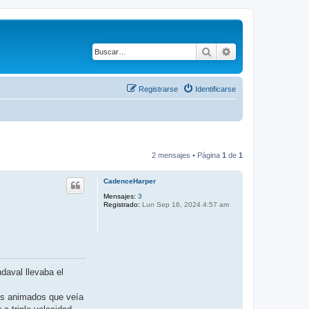
Buscar
Búsqueda avanza
Registrarse
Identificarse
2 mensajes • Página
1
de
1
CadenceHarper
Mensajes:
3
Registrado:
Lun Sep 16, 2024 4:57 am
daval llevaba el
jos animados que veía