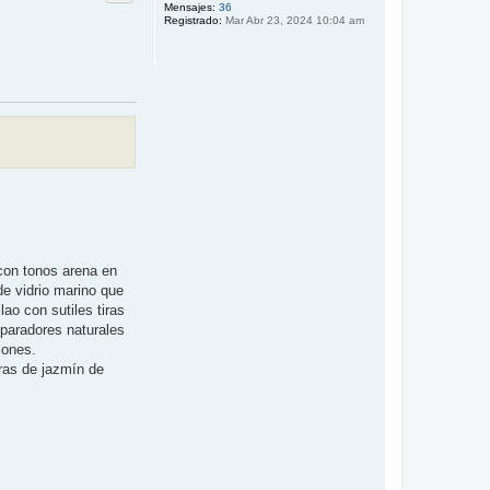
b
Mensajes:
36
Registrado:
Mar Abr 23, 2024 10:04 am
a
 con tonos arena en
de vidrio marino que
ao con sutiles tiras
eparadores naturales
iones.
ras de jazmín de