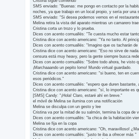
Cristina sigue comiendo
SMS enviado: "Buenas: me pongo en contacto por la habitac
noches, ya que trabajo en un local propio, y sería por una 
SMS enviado: "Si desea podemos vernos en el restaurante 
Melina retira la vista del aparato mientras un camarero tra
Cristina corta un trozo y lo prueba.
Dices con acento cornuallés: "Te cuesta mucho estar tanto
Cristina dice con acento americano: "Ya no tanto. Al princ
Dices con acento cornuallés: "Imagino que os tacharán de
Cristina dice con acento americano: "Eso no sirve de nada
censura está muy heavy, pero la gente siempre busca red
Dices con acento cornuallés: "Sobre todo ahora, he visto q
¡Marchaaando un pepito lomo! Mundo virtual guardado.
Cristina dice con acento americano: "si bueno, ten en cuen
esos periódicos."
Dices con acento cornuallés: "espero que duren bastante,
Cristina dice con acento americano: "sí, lo importante es 
[SMS] Candy: "¡Hola! Claro, estaré ahí en breve."
el móvil de Melina se ilumina con una notificación
Melina se disculpa con un gesto y lee
Cristina va por la mitad de su salmón, termina la copa de v
Dices con acento cornuallés: "la chica de la habitación vi
Melina se fija en la copa
Cristina dice con acento americano: "Oh, maravilloso! ¿Ma
Dices con acento cornuallés: "justo te iba a ofrecer más "