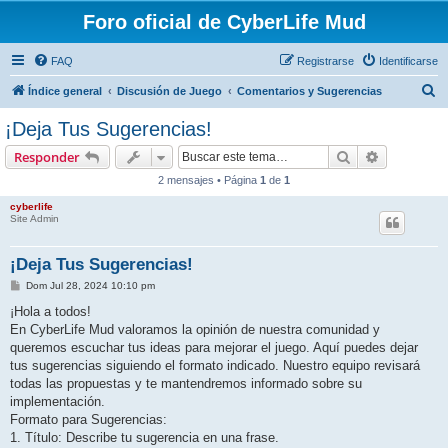
Foro oficial de CyberLife Mud
FAQ
Registrarse
Identificarse
B
Índice general
Discusión de Juego
Comentarios y Sugerencias
u
¡Deja Tus Sugerencias!
s
Buscar
Búsqueda 
Responder
c
2 mensajes • Página
1
de
1
a
cyberlife
r
Site Admin
¡Deja Tus Sugerencias!
M
Dom Jul 28, 2024 10:10 pm
e
n
¡Hola a todos!
s
En CyberLife Mud valoramos la opinión de nuestra comunidad y
a
j
queremos escuchar tus ideas para mejorar el juego. Aquí puedes dejar
e
tus sugerencias siguiendo el formato indicado. Nuestro equipo revisará
todas las propuestas y te mantendremos informado sobre su
implementación.
Formato para Sugerencias:
1. Título: Describe tu sugerencia en una frase.