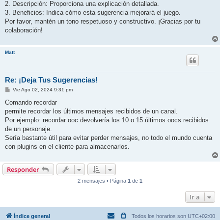
2. Descripción: Proporciona una explicación detallada.
3. Beneficios: Indica cómo esta sugerencia mejorará el juego.
Por favor, mantén un tono respetuoso y constructivo. ¡Gracias por tu
colaboración!
Matt
Re: ¡Deja Tus Sugerencias!
M
Vie Ago 02, 2024 9:31 pm
e
n
Comando recordar
s
permite recordar los últimos mensajes recibidos de un canal.
a
j
Por ejemplo: recordar ooc devolvería los 10 o 15 últimos oocs recibidos
e
de un personaje.
Sería bastante útil para evitar perder mensajes, no todo el mundo cuenta
con plugins en el cliente para almacenarlos.
Responder
2 mensajes • Página
1
de
1
Ir a
Índice general
Todos los horarios son
UTC+02:00