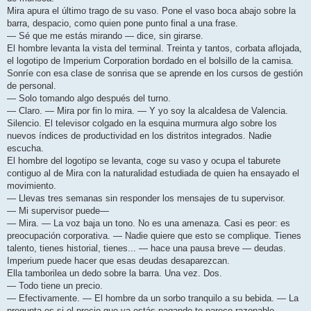
Mira apura el último trago de su vaso. Pone el vaso boca abajo sobre la
barra, despacio, como quien pone punto final a una frase.
— Sé que me estás mirando — dice, sin girarse.
El hombre levanta la vista del terminal. Treinta y tantos, corbata aflojada,
el logotipo de Imperium Corporation bordado en el bolsillo de la camisa.
Sonríe con esa clase de sonrisa que se aprende en los cursos de gestión
de personal.
— Solo tomando algo después del turno.
— Claro. — Mira por fin lo mira. — Y yo soy la alcaldesa de Valencia.
Silencio. El televisor colgado en la esquina murmura algo sobre los
nuevos índices de productividad en los distritos integrados. Nadie
escucha.
El hombre del logotipo se levanta, coge su vaso y ocupa el taburete
contiguo al de Mira con la naturalidad estudiada de quien ha ensayado el
movimiento.
— Llevas tres semanas sin responder los mensajes de tu supervisor.
— Mi supervisor puede—
— Mira. — La voz baja un tono. No es una amenaza. Casi es peor: es
preocupación corporativa. — Nadie quiere que esto se complique. Tienes
talento, tienes historial, tienes... — hace una pausa breve — deudas.
Imperium puede hacer que esas deudas desaparezcan.
Ella tamborilea un dedo sobre la barra. Una vez. Dos.
— Todo tiene un precio.
— Efectivamente. — El hombre da un sorbo tranquilo a su bebida. — La
pregunta es si el precio que ya estás pagando te parece razonable.