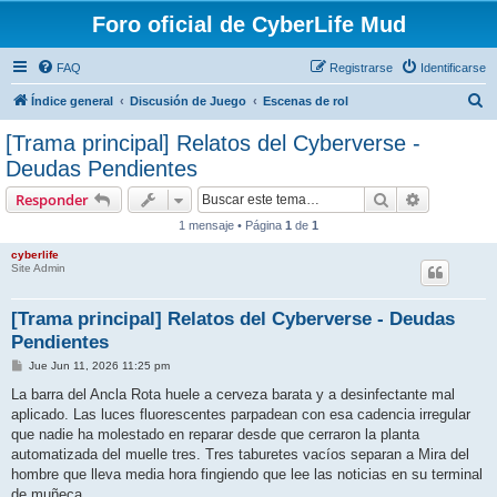
Foro oficial de CyberLife Mud
FAQ
Registrarse
Identificarse
B
Índice general
Discusión de Juego
Escenas de rol
u
[Trama principal] Relatos del Cyberverse -
s
Deudas Pendientes
c
Buscar
Búsqueda 
Responder
a
1 mensaje • Página
1
de
1
r
cyberlife
Site Admin
[Trama principal] Relatos del Cyberverse - Deudas
Pendientes
M
Jue Jun 11, 2026 11:25 pm
e
n
La barra del Ancla Rota huele a cerveza barata y a desinfectante mal
s
aplicado. Las luces fluorescentes parpadean con esa cadencia irregular
a
j
que nadie ha molestado en reparar desde que cerraron la planta
e
automatizada del muelle tres. Tres taburetes vacíos separan a Mira del
hombre que lleva media hora fingiendo que lee las noticias en su terminal
de muñeca.