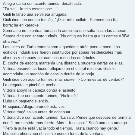
Allegra canta con acento turinés, desafinada:
"Tu sei... la mia ossessione—"
Giuli le lanzó una servilleta arrugada.
Giuli dice con acento turinés, "¡Dios mío, cállate! Pareces una tía
borracha en karaoke."
Serena se rio mientras tomaba la autopista que salía hacia las afueras.
Serena dice con acento turinés, "No critiques hasta que tú cantes ABBA
otra vez."
Las luces de Turín comenzaron a quedarse atrás poco a poco. Los
edificios industriales fueron sustituidos por zonas residenciales más
abiertas y después por caminos rodeados de árboles.
El coche de escolta mantenía una distancia prudente detrás de ellas.
Vittoria observó las luces reflejarse en el cristal mientras Giuli le
acomodaba un mechón de cabello detrás de la oreja.
Giuli dice con acento turinés, más suave, "¿Cómo estás de verdad?"
La pregunta le pinchó el pecho.
Vittoria apoyó la cabeza contra el asiento.
Vittoria dice con acento turinés, "No lo sé."
Hubo un pequeño silencio.
Ni siquiera Allegra bromeó esta vez.
Vittoria tragó saliva antes de continuar.
Vittoria dice con acento turinés, "Es raro. Pensé que después de terminar
con él me sentiría más fuerte. Más... funcional." Soltó una risa amarga.
"Pero la suite está vacía todo el tiempo. Hasta cuando hay gente."
Mirabella observaba el paisaje oscuro fuera de la ventana.