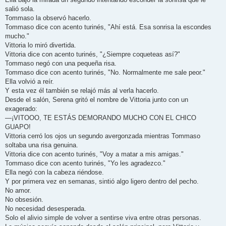
salió sola.
Tommaso la observó hacerlo.
Tommaso dice con acento turinés, "Ahí está. Esa sonrisa la escondes
mucho."
Vittoria lo miró divertida.
Vittoria dice con acento turinés, "¿Siempre coqueteas así?"
Tommaso negó con una pequeña risa.
Tommaso dice con acento turinés, "No. Normalmente me sale peor."
Ella volvió a reír.
Y esta vez él también se relajó más al verla hacerlo.
Desde el salón, Serena gritó el nombre de Vittoria junto con un
exagerado:
—¡VITOOO, TE ESTÁS DEMORANDO MUCHO CON EL CHICO
GUAPO!
Vittoria cerró los ojos un segundo avergonzada mientras Tommaso
soltaba una risa genuina.
Vittoria dice con acento turinés, "Voy a matar a mis amigas."
Tommaso dice con acento turinés, "Yo les agradezco."
Ella negó con la cabeza riéndose.
Y por primera vez en semanas, sintió algo ligero dentro del pecho.
No amor.
No obsesión.
No necesidad desesperada.
Solo el alivio simple de volver a sentirse viva entre otras personas.