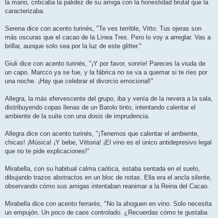
la mano, criticaba la palidez de su amiga con la honestidad brutal que la
caracterizaba.
Serena dice con acento turinés, "Te ves terrible, Vitto. Tus ojeras son
más oscuras que el cacao de la Línea Tres. Pero lo voy a arreglar. Vas a
brillar, aunque solo sea por la luz de este glitter."
Giuli dice con acento turinés, "¡Y por favor, sonríe! Pareces la viuda de
un capo. Marcco ya se fue, y la fábrica no se va a quemar si te ríes por
una noche. ¡Hay que celebrar el divorcio emocional!"
Allegra, la más efervescente del grupo, iba y venía de la nevera a la sala,
distribuyendo copas llenas de un Barolo tinto, intentando calentar el
ambiente de la suite con una dosis de imprudencia.
Allegra dice con acento turinés, "¡Tenemos que calentar el ambiente,
chicas! ¡Música! ¡Y bebe, Vittoria! ¡El vino es el único antidepresivo legal
que no te pide explicaciones!"
Mirabella, con su habitual calma caótica, estaba sentada en el suelo,
dibujando trazos abstractos en un bloc de notas. Ella era el ancla silente,
observando cómo sus amigas intentaban reanimar a la Reina del Cacao.
Mirabella dice con acento ferrarés, "No la ahoguen en vino. Solo necesita
un empujón. Un poco de caos controlado. ¿Recuerdas cómo te gustaba