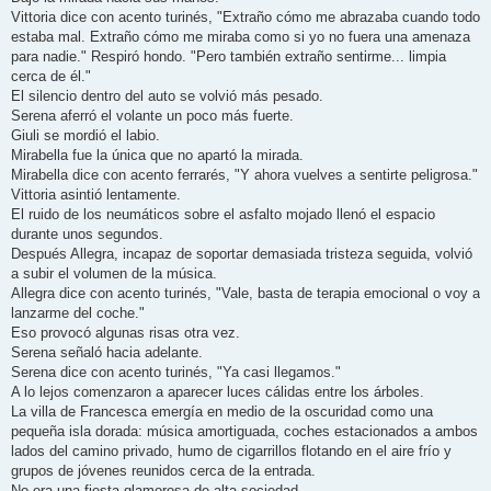
Vittoria dice con acento turinés, "Extraño cómo me abrazaba cuando todo
estaba mal. Extraño cómo me miraba como si yo no fuera una amenaza
para nadie." Respiró hondo. "Pero también extraño sentirme... limpia
cerca de él."
El silencio dentro del auto se volvió más pesado.
Serena aferró el volante un poco más fuerte.
Giuli se mordió el labio.
Mirabella fue la única que no apartó la mirada.
Mirabella dice con acento ferrarés, "Y ahora vuelves a sentirte peligrosa."
Vittoria asintió lentamente.
El ruido de los neumáticos sobre el asfalto mojado llenó el espacio
durante unos segundos.
Después Allegra, incapaz de soportar demasiada tristeza seguida, volvió
a subir el volumen de la música.
Allegra dice con acento turinés, "Vale, basta de terapia emocional o voy a
lanzarme del coche."
Eso provocó algunas risas otra vez.
Serena señaló hacia adelante.
Serena dice con acento turinés, "Ya casi llegamos."
A lo lejos comenzaron a aparecer luces cálidas entre los árboles.
La villa de Francesca emergía en medio de la oscuridad como una
pequeña isla dorada: música amortiguada, coches estacionados a ambos
lados del camino privado, humo de cigarrillos flotando en el aire frío y
grupos de jóvenes reunidos cerca de la entrada.
No era una fiesta glamorosa de alta sociedad.