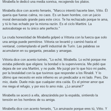
Mirabella le dedicó una media sonrisa, recogiendo los platos.
Mirabella dice con acento ferrarés, "Marcco intentó hacerte bien, Vitto. Él
quería que fueras calma, no caos. Es un buen hombre, con un juicio
moral demasiado grande para este circo. Te ha rechazado porque te ama,
y tú lo has echado por la misma razón. Es el ciclo Marttini. La
autosabotage es tu único arte perfecto."
La cruda honestidad de Mirabella golpeó a Vittoria con la fuerza que solo
una amiga puede permitirse. Vittoria se levantó y caminó hasta el
ventanal, contemplando el perfil industrial de Turín. Las palabras se
acumularon en su garganta, pesadas y amargas.
Vittoria dice con acento turinés, "Lo eché, Mirabella. Lo eché porque me
estaba pidiendo que eligiera: la bondad o la supervivencia. Me pidió que
dejara de ser una Marttini, y no pude. Me juzgó por lo que hizo mi padre,
por la brutalidad con la que tuvimos que responder a los Rinaldi. Y lo
último que necesito en este infierno es un predicador a mi lado. Pero, Dio
mio, duele. Duele más que cualquier otra caída. Es el primer amor que
me niega el refugio, y por eso lo amo más. ¿Lo arruiné?"
Mirabella se acercó a ella, abrazándola por la espalda, sintiendo la
tensión en los hombros de su amiga.
Mirabella dice con acento ferrarés, "Lo arruinaste porque eres tú, Vitto. Y