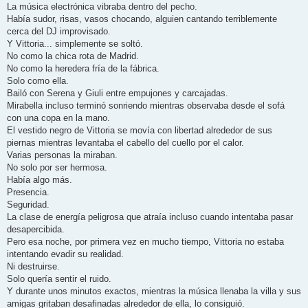
La música electrónica vibraba dentro del pecho.
Había sudor, risas, vasos chocando, alguien cantando terriblemente
cerca del DJ improvisado.
Y Vittoria... simplemente se soltó.
No como la chica rota de Madrid.
No como la heredera fría de la fábrica.
Solo como ella.
Bailó con Serena y Giuli entre empujones y carcajadas.
Mirabella incluso terminó sonriendo mientras observaba desde el sofá
con una copa en la mano.
El vestido negro de Vittoria se movía con libertad alrededor de sus
piernas mientras levantaba el cabello del cuello por el calor.
Varias personas la miraban.
No solo por ser hermosa.
Había algo más.
Presencia.
Seguridad.
La clase de energía peligrosa que atraía incluso cuando intentaba pasar
desapercibida.
Pero esa noche, por primera vez en mucho tiempo, Vittoria no estaba
intentando evadir su realidad.
Ni destruirse.
Solo quería sentir el ruido.
Y durante unos minutos exactos, mientras la música llenaba la villa y sus
amigas gritaban desafinadas alrededor de ella, lo consiguió.