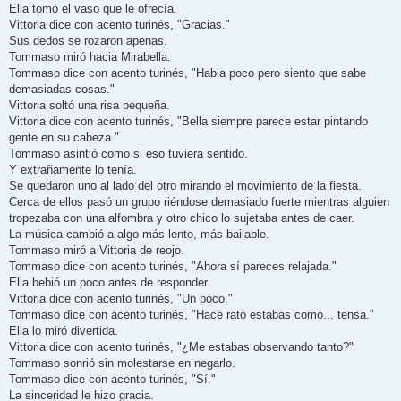
Ella tomó el vaso que le ofrecía.
Vittoria dice con acento turinés, "Gracias."
Sus dedos se rozaron apenas.
Tommaso miró hacia Mirabella.
Tommaso dice con acento turinés, "Habla poco pero siento que sabe
demasiadas cosas."
Vittoria soltó una risa pequeña.
Vittoria dice con acento turinés, "Bella siempre parece estar pintando
gente en su cabeza."
Tommaso asintió como si eso tuviera sentido.
Y extrañamente lo tenía.
Se quedaron uno al lado del otro mirando el movimiento de la fiesta.
Cerca de ellos pasó un grupo riéndose demasiado fuerte mientras alguien
tropezaba con una alfombra y otro chico lo sujetaba antes de caer.
La música cambió a algo más lento, más bailable.
Tommaso miró a Vittoria de reojo.
Tommaso dice con acento turinés, "Ahora sí pareces relajada."
Ella bebió un poco antes de responder.
Vittoria dice con acento turinés, "Un poco."
Tommaso dice con acento turinés, "Hace rato estabas como... tensa."
Ella lo miró divertida.
Vittoria dice con acento turinés, "¿Me estabas observando tanto?"
Tommaso sonrió sin molestarse en negarlo.
Tommaso dice con acento turinés, "Sí."
La sinceridad le hizo gracia.