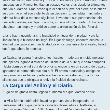
sobre su pecho, tan pesada y fría como las losas que cubrían las tumbas
antiguas en el Piamonte. Habían pasado varios días desde la última vez
que vio a Marcco. Días desde que el sonido suave del cierre de la puerta
se convirtió en el eco violento de su decisión. Él se había marchado a
primera hora de la mañana siguiente, llevándose sus pertenencias sin
una sola palabra, sin dejar una nota, sin una última mirada. Un borrado
absoluto, tan limpio y metódico como la aniquilación de los Rinaldi.
Ella lo había querido así: la brutalidad en lugar de la piedad. Pero la
liberación que buscaba no llegó. En lugar de fuego, encontró ceniza; la
libertad que ganó al romper la atadura emocional era solo el vasto, helado
vacío que ahora la rodeaba.
La fábrica, la guerra financiera, los fiscales... todo era un ruido molesto
que apenas lograba distraerla del silencio de la suite que solía compartir.
Había dormido en el sofá de la oficina, envuelta en un sudario de trabajo,
ignorando el dormitorio que olía a él. El aroma a sándalo y código de
programación se había quedado adherido a las sábanas, una tortura
silenciosa que la obligaba a revivir la frialdad de su rechazo.
La Carga del Anillo y el Diario.
El golpe de gracia había llegado el mismo día que Marcco se fue.
La Villa Martini había sido invadida por una visita inesperada, un
fantasma del sur que portaba verdades devastadoras. Raffaele, el
hombre enigmático de la Villa Ferrari, el guardián silencioso de Leila,