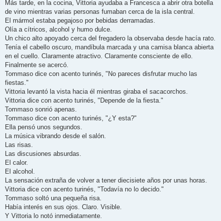
Más tarde, en la cocina, Vittoria ayudaba a Francesca a abrir otra botella
de vino mientras varias personas fumaban cerca de la isla central.
El mármol estaba pegajoso por bebidas derramadas.
Olía a cítricos, alcohol y humo dulce.
Un chico alto apoyado cerca del fregadero la observaba desde hacía rato.
Tenía el cabello oscuro, mandíbula marcada y una camisa blanca abierta
en el cuello. Claramente atractivo. Claramente consciente de ello.
Finalmente se acercó.
Tommaso dice con acento turinés, "No pareces disfrutar mucho las
fiestas."
Vittoria levantó la vista hacia él mientras giraba el sacacorchos.
Vittoria dice con acento turinés, "Depende de la fiesta."
Tommaso sonrió apenas.
Tommaso dice con acento turinés, "¿Y esta?"
Ella pensó unos segundos.
La música vibrando desde el salón.
Las risas.
Las discusiones absurdas.
El calor.
El alcohol.
La sensación extraña de volver a tener diecisiete años por unas horas.
Vittoria dice con acento turinés, "Todavía no lo decido."
Tommaso soltó una pequeña risa.
Había interés en sus ojos. Claro. Visible.
Y Vittoria lo notó inmediatamente.