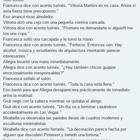
Francesca dice con acento turinés, "Vittoria Marttini en mi casa. Ahora sí
esta fiesta tiene presupuesto."
Eso arrancó risas alrededor.
Vittoria alzó una ceja con una pequeña sonrisa cansada.
Vittoria dice con acento turinés, "Prometo no demandarte si alguieN me
tira una copa."
Francesca soltó una carcajada y le tomó la mano.
Francesca dice con acento turinés, "Perfecto. Entonces ven. Hay
alcohol, música y estudiantes de arquitectura intentando parecer
interesantes."
Allegra levantó una mano inmediatamente.
Allegra dice con acento turinés, "¿Hay también chicos guapos
emocionalmente irresponsables?"
Francesca señaló el salón.
Francesca dice con acento turinés, "Toda la casa está llena."
Eso bastó para que Allegra desapareciera prácticamente de inmediato
entre la multitud.
Giuli negó con la cabeza mientras se quitaba el abrigo.
Giuli dice con acento turinés, "Un día va a terminar casándose
accidentalmente en Las Vegas."
Mirabella ya observaba las paredes llenas de cuadros modernos y
esculturas minimalistas.
Mirabella dice con acento ferrarés, "La decoración parece hecha por
alguien que descubrió Pinterest y heredó una fortuna."