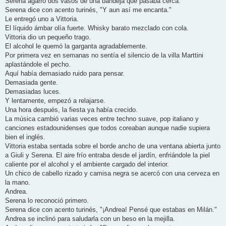
Serena agarró dos vasos de una bandeja que pasaba cerca.
Serena dice con acento turinés, "Y aun así me encanta."
Le entregó uno a Vittoria.
El líquido ámbar olía fuerte. Whisky barato mezclado con cola.
Vittoria dio un pequeño trago.
El alcohol le quemó la garganta agradablemente.
Por primera vez en semanas no sentía el silencio de la villa Marttini
aplastándole el pecho.
Aquí había demasiado ruido para pensar.
Demasiada gente.
Demasiadas luces.
Y lentamente, empezó a relajarse.
Una hora después, la fiesta ya había crecido.
La música cambió varias veces entre techno suave, pop italiano y
canciones estadounidenses que todos coreaban aunque nadie supiera
bien el inglés.
Vittoria estaba sentada sobre el borde ancho de una ventana abierta junto
a Giuli y Serena. El aire frío entraba desde el jardín, enfriándole la piel
caliente por el alcohol y el ambiente cargado del interior.
Un chico de cabello rizado y camisa negra se acercó con una cerveza en
la mano.
Andrea.
Serena lo reconoció primero.
Serena dice con acento turinés, "¡Andrea! Pensé que estabas en Milán."
Andrea se inclinó para saludarla con un beso en la mejilla.