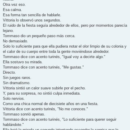
Otra vez eso.
Esa calma.
Esa forma tan sencilla de hablarle.
Vittoria lo observó unos segundos.
El ruido de la fiesta seguía alrededor de ellos, pero por momentos parecía
lejano.
Tommaso dio un pequeño paso más cerca.
No demasiado.
Solo lo suficiente para que ella pudiera notar el olor limpio de su colonia y
el calor de su cuerpo entre toda la gente moviéndose alrededor.
Tommaso dice con acento turinés, "Igual voy a decirte algo."
Ella sostuvo su mirada.
Tommaso dice con acento turinés, "Me gustas."
Directo.
Sin juegos raros.
Sin dramatismo.
Vittoria sintió un calor suave subirle por el pecho.
Y, para su sorpresa, no sintió culpa inmediata.
Solo nervios.
Como una chica normal de diecisiete años en una fiesta.
Vittoria dice con acento turinés, "No me conoces."
Tommaso sonrió apenas.
Tommaso dice con acento turinés, "Lo suficiente para querer seguir
hablándote."
Ella bajó la mirada un segundo intentando esconder la sonrisa que le