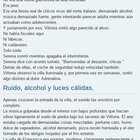
Era peor.
Era una fiesta real de chicos ricos del norte italiano: demasiado alcohol,
música demasiado fuerte, gente intentando parecer adulta mientras aún
actuaban como adolescentes.
Y justamente por eso, Vittoria sintió algo parecido al alivio.
No había fiscales aquí.
Ni fábricas.
Ni cadáveres.
Solo ruido.
Serena sonrió mientras apagaba el intermitente.
Serena dice con acento turinés, "Bienvenidas al desastre, chicas."
Detrás de ellas, el coche de seguridad redujo velocidad también.
Vittoria observó la villa iluminada y, por primera vez en semanas, sintió
algo distinto al dolor. Adrenalina.
Ruido, alcohol y luces cálidas.
Apenas cruzaron la entrada de la villa, el sonido las envolvió por
completo.
La música golpeaba desde el interior con bajos profundos que hacían
vibrar ligeramente el suelo de piedra bajo los tacones de Vittoria. El aire
estaba cargado de demasiadas cosas mezcladas: perfume caro, humo
dulce de vapeadores, alcohol derramado, pizza recién horneada y el olor
húmedo de los abrigos mojados por el frío exterior.
La villa de Francesca era enorme, moderna, claramente perteneciente a