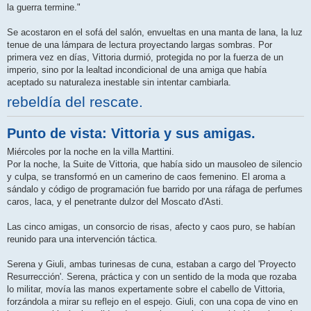
la guerra termine."
Se acostaron en el sofá del salón, envueltas en una manta de lana, la luz
tenue de una lámpara de lectura proyectando largas sombras. Por
primera vez en días, Vittoria durmió, protegida no por la fuerza de un
imperio, sino por la lealtad incondicional de una amiga que había
aceptado su naturaleza inestable sin intentar cambiarla.
rebeldía del rescate.
Punto de vista: Vittoria y sus amigas.
Miércoles por la noche en la villa Marttini.
Por la noche, la Suite de Vittoria, que había sido un mausoleo de silencio
y culpa, se transformó en un camerino de caos femenino. El aroma a
sándalo y código de programación fue barrido por una ráfaga de perfumes
caros, laca, y el penetrante dulzor del Moscato d'Asti.
Las cinco amigas, un consorcio de risas, afecto y caos puro, se habían
reunido para una intervención táctica.
Serena y Giuli, ambas turinesas de cuna, estaban a cargo del 'Proyecto
Resurrección'. Serena, práctica y con un sentido de la moda que rozaba
lo militar, movía las manos expertamente sobre el cabello de Vittoria,
forzándola a mirar su reflejo en el espejo. Giuli, con una copa de vino en