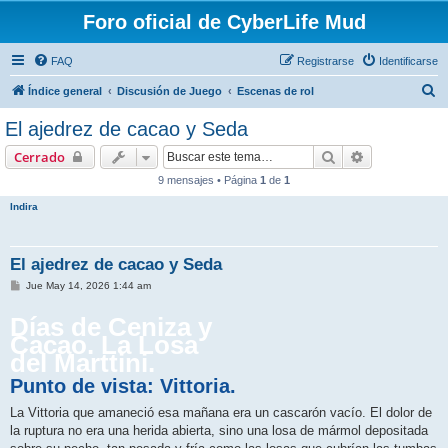
Foro oficial de CyberLife Mud
FAQ
Registrarse
Identificarse
B
Índice general
Discusión de Juego
Escenas de rol
u
El ajedrez de cacao y Seda
s
Buscar
Búsqueda av
Cerrado
c
9 mensajes • Página
1
de
1
a
Indira
r
El ajedrez de cacao y Seda
M
Jue May 14, 2026 1:44 am
e
n
Días de Ceniza y
s
a
Cacao. La Losa
j
del Marttini.
e
Punto de vista: Vittoria.
La Vittoria que amaneció esa mañana era un cascarón vacío. El dolor de
la ruptura no era una herida abierta, sino una losa de mármol depositada