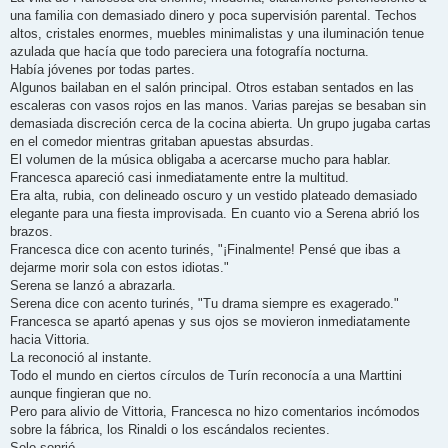
una familia con demasiado dinero y poca supervisión parental. Techos
altos, cristales enormes, muebles minimalistas y una iluminación tenue
azulada que hacía que todo pareciera una fotografía nocturna.
Había jóvenes por todas partes.
Algunos bailaban en el salón principal. Otros estaban sentados en las
escaleras con vasos rojos en las manos. Varias parejas se besaban sin
demasiada discreción cerca de la cocina abierta. Un grupo jugaba cartas
en el comedor mientras gritaban apuestas absurdas.
El volumen de la música obligaba a acercarse mucho para hablar.
Francesca apareció casi inmediatamente entre la multitud.
Era alta, rubia, con delineado oscuro y un vestido plateado demasiado
elegante para una fiesta improvisada. En cuanto vio a Serena abrió los
brazos.
Francesca dice con acento turinés, "¡Finalmente! Pensé que ibas a
dejarme morir sola con estos idiotas."
Serena se lanzó a abrazarla.
Serena dice con acento turinés, "Tu drama siempre es exagerado."
Francesca se apartó apenas y sus ojos se movieron inmediatamente
hacia Vittoria.
La reconoció al instante.
Todo el mundo en ciertos círculos de Turín reconocía a una Marttini
aunque fingieran que no.
Pero para alivio de Vittoria, Francesca no hizo comentarios incómodos
sobre la fábrica, los Rinaldi o los escándalos recientes.
Solo sonrió.