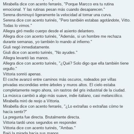
Mirabella dice con acento ferrarés, "Porque Marcco era tu rutina
emocional. Y las rutinas pesan más cuando desaparecen."
Serena disminuyó ligeramente la velocidad al tomar una curva.
Serena dice con acento turinés, "Pero también estabas agotándote, Vitto.
Todas lo vimos."
Allegra giró medio cuerpo desde el asiento delantero.
Allegra dice con acento turinés, "Además, si un hombre me rechaza
durante semanas, yo también lo mando al infierno."
Giuli negó inmediatamente.
Giuli dice con acento turinés, "No ayudes."
Allegra levantó las manos.
Allegra dice con acento turinés, "¿Qué? Solo digo que ella también tiene
orgullo."
Vittoria sonrió apenas.
El coche avanzó entre caminos más oscuros, rodeados por villas
privadas escondidas entre árboles y muros altos. El cielo estaba
completamente negro ahora, sin rastros del gris industrial de la ciudad.
La música cambió a algo más suave, indie italiano, casi melancólico.
Mirabella miró de reojo a Vittoria.
Mirabella dice con acento ferrarés, "¿Lo extrañas o extrañas cómo te
hacía sentir?"
La pregunta fue directa. Brutalmente directa.
Vittoria tardó unos segundos en responder.
Vittoria dice con acento turinés, "Ambas."
Bajó la mirada hacia sus manos.