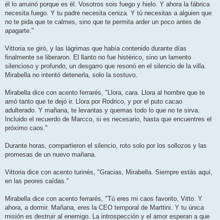
él lo arruinó porque es él. Vosotros sois fuego y hielo. Y ahora la fábrica
necesita fuego. Y tu padre necesita ceniza. Y tú necesitas a alguien que
no te pida que te calmes, sino que te permita arder un poco antes de
apagarte."
Vittoria se giró, y las lágrimas que había contenido durante días
finalmente se liberaron. El llanto no fue histérico, sino un lamento
silencioso y profundo, un desgarro que resonó en el silencio de la villa.
Mirabella no intentó detenerla, solo la sostuvo.
Mirabella dice con acento ferrarés, "Llora, cara. Llora al hombre que te
amó tanto que te dejó ir. Llora por Rodrico, y por el puto cacao
adulterado. Y mañana, te levantas y quemas todo lo que no te sirva.
Incluido el recuerdo de Marcco, si es necesario, hasta que encuentres el
próximo caos."
Durante horas, compartieron el silencio, roto solo por los sollozos y las
promesas de un nuevo mañana.
Vittoria dice con acento turinés, "Gracias, Mirabella. Siempre estás aquí,
en las peores caídas."
Mirabella dice con acento ferrarés, "Tú eres mi caos favorito, Vitto. Y
ahora, a dormir. Mañana, eres la CEO temporal de Marttini. Y tu única
misión es destruir al enemigo. La introspección y el amor esperan a que