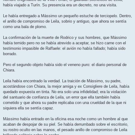
había viajado a Turín. Su presencia era un decreto, no una visita.
Le había entregado a Mássimo un pequeño estuche de terciopelo. Dentro,
el anillo de compromiso de Leila, sobrio y antiguo, que ahora se sentía
como una bala de plomo.
La confirmación de la muerte de Rodrico y sus hombres, que Mássimo
había temido pero no se había atrevido a aceptar, se hizo carne con el
testimonio impasible de Raffaele: el avión no había fallado; había sido
borrado.
Pero el segundo objeto había sido el veneno puro: el diario personal de
Chiara.
Leila había encontrado la verdad. La traición de Mássimo, su padre,
acostándose con Chiara, la mejor amiga y ex Consigliere de Leila, había
quedado expuesta en tinta. No era solo una infidelidad; era la violación
del santuario de confianza de Leila, un error que ella también había
cometido y que ahora su padre replicaba con una crueldad de la que ni
siquiera ella se sentía capaz.
Mássimo había entrado en la oficina esa noche como un hombre al que
acaban de despojar de su piel. Se había derrumbado sobre el escritorio,
su rostro oculto en las manos, el pesado anillo de compromiso de Leila