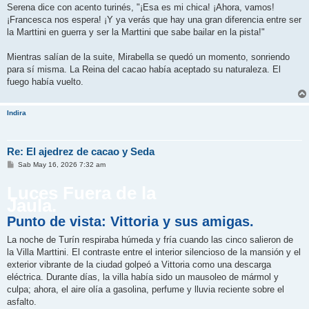
Serena dice con acento turinés, "¡Esa es mi chica! ¡Ahora, vamos!
¡Francesca nos espera! ¡Y ya verás que hay una gran diferencia entre ser
la Marttini en guerra y ser la Marttini que sabe bailar en la pista!"
Mientras salían de la suite, Mirabella se quedó un momento, sonriendo
para sí misma. La Reina del cacao había aceptado su naturaleza. El
fuego había vuelto.
Indira
Re: El ajedrez de cacao y Seda
M
Sab May 16, 2026 7:32 am
e
n
Luces Fuera de la
s
a
Jaula.
j
e
Punto de vista: Vittoria y sus amigas.
La noche de Turín respiraba húmeda y fría cuando las cinco salieron de
la Villa Marttini. El contraste entre el interior silencioso de la mansión y el
exterior vibrante de la ciudad golpeó a Vittoria como una descarga
eléctrica. Durante días, la villa había sido un mausoleo de mármol y
culpa; ahora, el aire olía a gasolina, perfume y lluvia reciente sobre el
asfalto.