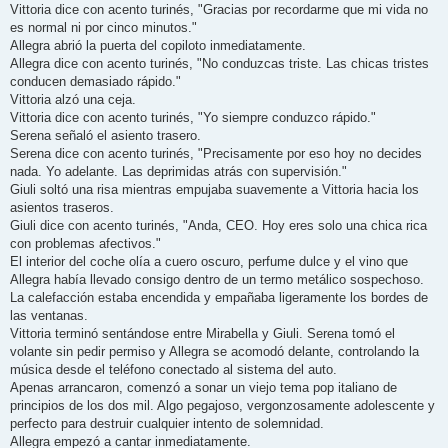
Vittoria dice con acento turinés, "Gracias por recordarme que mi vida no
es normal ni por cinco minutos."
Allegra abrió la puerta del copiloto inmediatamente.
Allegra dice con acento turinés, "No conduzcas triste. Las chicas tristes
conducen demasiado rápido."
Vittoria alzó una ceja.
Vittoria dice con acento turinés, "Yo siempre conduzco rápido."
Serena señaló el asiento trasero.
Serena dice con acento turinés, "Precisamente por eso hoy no decides
nada. Yo adelante. Las deprimidas atrás con supervisión."
Giuli soltó una risa mientras empujaba suavemente a Vittoria hacia los
asientos traseros.
Giuli dice con acento turinés, "Anda, CEO. Hoy eres solo una chica rica
con problemas afectivos."
El interior del coche olía a cuero oscuro, perfume dulce y el vino que
Allegra había llevado consigo dentro de un termo metálico sospechoso.
La calefacción estaba encendida y empañaba ligeramente los bordes de
las ventanas.
Vittoria terminó sentándose entre Mirabella y Giuli. Serena tomó el
volante sin pedir permiso y Allegra se acomodó delante, controlando la
música desde el teléfono conectado al sistema del auto.
Apenas arrancaron, comenzó a sonar un viejo tema pop italiano de
principios de los dos mil. Algo pegajoso, vergonzosamente adolescente y
perfecto para destruir cualquier intento de solemnidad.
Allegra empezó a cantar inmediatamente.