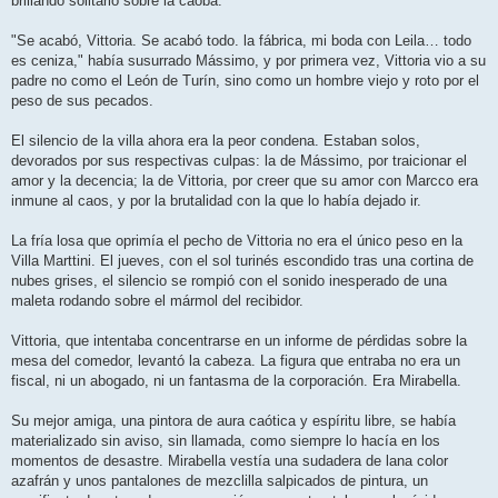
brillando solitario sobre la caoba.
"Se acabó, Vittoria. Se acabó todo. la fábrica, mi boda con Leila… todo
es ceniza," había susurrado Mássimo, y por primera vez, Vittoria vio a su
padre no como el León de Turín, sino como un hombre viejo y roto por el
peso de sus pecados.
El silencio de la villa ahora era la peor condena. Estaban solos,
devorados por sus respectivas culpas: la de Mássimo, por traicionar el
amor y la decencia; la de Vittoria, por creer que su amor con Marcco era
inmune al caos, y por la brutalidad con la que lo había dejado ir.
La fría losa que oprimía el pecho de Vittoria no era el único peso en la
Villa Marttini. El jueves, con el sol turinés escondido tras una cortina de
nubes grises, el silencio se rompió con el sonido inesperado de una
maleta rodando sobre el mármol del recibidor.
Vittoria, que intentaba concentrarse en un informe de pérdidas sobre la
mesa del comedor, levantó la cabeza. La figura que entraba no era un
fiscal, ni un abogado, ni un fantasma de la corporación. Era Mirabella.
Su mejor amiga, una pintora de aura caótica y espíritu libre, se había
materializado sin aviso, sin llamada, como siempre lo hacía en los
momentos de desastre. Mirabella vestía una sudadera de lana color
azafrán y unos pantalones de mezclilla salpicados de pintura, un