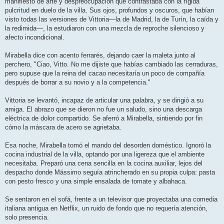
manifiesto de arte y despreocupación que contrastaba con la rígida
pulcritud en duelo de la villa. Sus ojos, profundos y oscuros, que habían
visto todas las versiones de Vittoria—la de Madrid, la de Turín, la caída y
la redimida—, la estudiaron con una mezcla de reproche silencioso y
afecto incondicional.
Mirabella dice con acento ferrarés, dejando caer la maleta junto al
perchero, "Ciao, Vitto. No me dijiste que habías cambiado las cerraduras,
pero supuse que la reina del cacao necesitaría un poco de compañía
después de borrar a su novio y a la competencia."
Vittoria se levantó, incapaz de articular una palabra, y se dirigió a su
amiga. El abrazo que se dieron no fue un saludo, sino una descarga
eléctrica de dolor compartido. Se aferró a Mirabella, sintiendo por fin
cómo la máscara de acero se agrietaba.
Esa noche, Mirabella tomó el mando del desorden doméstico. Ignoró la
cocina industrial de la villa, optando por una ligereza que el ambiente
necesitaba. Preparó una cena sencilla en la cocina auxiliar, lejos del
despacho donde Mássimo seguía atrincherado en su propia culpa: pasta
con pesto fresco y una simple ensalada de tomate y albahaca.
Se sentaron en el sofá, frente a un televisor que proyectaba una comedia
italiana antigua en Netflix, un ruido de fondo que no requería atención,
solo presencia.