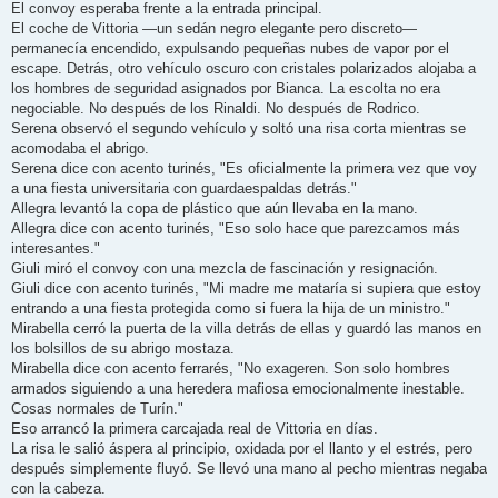
El convoy esperaba frente a la entrada principal.
El coche de Vittoria —un sedán negro elegante pero discreto—
permanecía encendido, expulsando pequeñas nubes de vapor por el
escape. Detrás, otro vehículo oscuro con cristales polarizados alojaba a
los hombres de seguridad asignados por Bianca. La escolta no era
negociable. No después de los Rinaldi. No después de Rodrico.
Serena observó el segundo vehículo y soltó una risa corta mientras se
acomodaba el abrigo.
Serena dice con acento turinés, "Es oficialmente la primera vez que voy
a una fiesta universitaria con guardaespaldas detrás."
Allegra levantó la copa de plástico que aún llevaba en la mano.
Allegra dice con acento turinés, "Eso solo hace que parezcamos más
interesantes."
Giuli miró el convoy con una mezcla de fascinación y resignación.
Giuli dice con acento turinés, "Mi madre me mataría si supiera que estoy
entrando a una fiesta protegida como si fuera la hija de un ministro."
Mirabella cerró la puerta de la villa detrás de ellas y guardó las manos en
los bolsillos de su abrigo mostaza.
Mirabella dice con acento ferrarés, "No exageren. Son solo hombres
armados siguiendo a una heredera mafiosa emocionalmente inestable.
Cosas normales de Turín."
Eso arrancó la primera carcajada real de Vittoria en días.
La risa le salió áspera al principio, oxidada por el llanto y el estrés, pero
después simplemente fluyó. Se llevó una mano al pecho mientras negaba
con la cabeza.