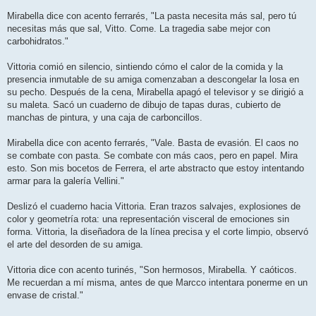
Mirabella dice con acento ferrarés, "La pasta necesita más sal, pero tú
necesitas más que sal, Vitto. Come. La tragedia sabe mejor con
carbohidratos."
Vittoria comió en silencio, sintiendo cómo el calor de la comida y la
presencia inmutable de su amiga comenzaban a descongelar la losa en
su pecho. Después de la cena, Mirabella apagó el televisor y se dirigió a
su maleta. Sacó un cuaderno de dibujo de tapas duras, cubierto de
manchas de pintura, y una caja de carboncillos.
Mirabella dice con acento ferrarés, "Vale. Basta de evasión. El caos no
se combate con pasta. Se combate con más caos, pero en papel. Mira
esto. Son mis bocetos de Ferrera, el arte abstracto que estoy intentando
armar para la galería Vellini."
Deslizó el cuaderno hacia Vittoria. Eran trazos salvajes, explosiones de
color y geometría rota: una representación visceral de emociones sin
forma. Vittoria, la diseñadora de la línea precisa y el corte limpio, observó
el arte del desorden de su amiga.
Vittoria dice con acento turinés, "Son hermosos, Mirabella. Y caóticos.
Me recuerdan a mí misma, antes de que Marcco intentara ponerme en un
envase de cristal."