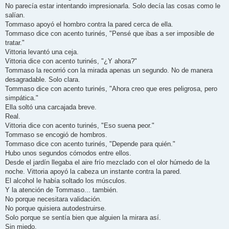
No parecía estar intentando impresionarla. Solo decía las cosas como le
salían.
Tommaso apoyó el hombro contra la pared cerca de ella.
Tommaso dice con acento turinés, "Pensé que ibas a ser imposible de
tratar."
Vittoria levantó una ceja.
Vittoria dice con acento turinés, "¿Y ahora?"
Tommaso la recorrió con la mirada apenas un segundo. No de manera
desagradable. Solo clara.
Tommaso dice con acento turinés, "Ahora creo que eres peligrosa, pero
simpática."
Ella soltó una carcajada breve.
Real.
Vittoria dice con acento turinés, "Eso suena peor."
Tommaso se encogió de hombros.
Tommaso dice con acento turinés, "Depende para quién."
Hubo unos segundos cómodos entre ellos.
Desde el jardín llegaba el aire frío mezclado con el olor húmedo de la
noche. Vittoria apoyó la cabeza un instante contra la pared.
El alcohol le había soltado los músculos.
Y la atención de Tommaso... también.
No porque necesitara validación.
No porque quisiera autodestruirse.
Solo porque se sentía bien que alguien la mirara así.
Sin miedo.