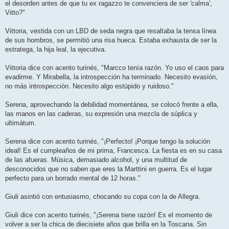
el desorden antes de que tu ex ragazzo te convenciera de ser 'calma',
Vitto?"
Vittoria, vestida con un LBD de seda negra que resaltaba la tensa línea
de sus hombros, se permitió una risa hueca. Estaba exhausta de ser la
estratega, la hija leal, la ejecutiva.
Vittoria dice con acento turinés, "Marcco tenía razón. Yo uso el caos para
evadirme. Y Mirabella, la introspección ha terminado. Necesito evasión,
no más introspección. Necesito algo estúpido y ruidoso."
Serena, aprovechando la debilidad momentánea, se colocó frente a ella,
las manos en las caderas, su expresión una mezcla de súplica y
ultimátum.
Serena dice con acento turinés, "¡Perfecto! ¡Porque tengo la solución
ideal! Es el cumpleaños de mi prima, Francesca. La fiesta es en su casa
de las afueras. Música, demasiado alcohol, y una multitud de
desconocidos que no saben que eres la Marttini en guerra. Es el lugar
perfecto para un borrado mental de 12 horas."
Giuli asintió con entusiasmo, chocando su copa con la de Allegra.
Giuli dice con acento turinés, "¡Serena tiene razón! Es el momento de
volver a ser la chica de diecisiete años que brilla en la Toscana. Sin