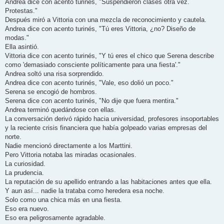
Andrea dice con acento turinés, "Suspendieron clases otra vez.
Protestas."
Después miró a Vittoria con una mezcla de reconocimiento y cautela.
Andrea dice con acento turinés, "Tú eres Vittoria, ¿no? Diseño de
modas."
Ella asintió.
Vittoria dice con acento turinés, "Y tú eres el chico que Serena describe
como 'demasiado consciente políticamente para una fiesta'."
Andrea soltó una risa sorprendido.
Andrea dice con acento turinés, "Vale, eso dolió un poco."
Serena se encogió de hombros.
Serena dice con acento turinés, "No dije que fuera mentira."
Andrea terminó quedándose con ellas.
La conversación derivó rápido hacia universidad, profesores insoportables
y la reciente crisis financiera que había golpeado varias empresas del
norte.
Nadie mencionó directamente a los Marttini.
Pero Vittoria notaba las miradas ocasionales.
La curiosidad.
La prudencia.
La reputación de su apellido entrando a las habitaciones antes que ella.
Y aun así... nadie la trataba como heredera esa noche.
Solo como una chica más en una fiesta.
Eso era nuevo.
Eso era peligrosamente agradable.