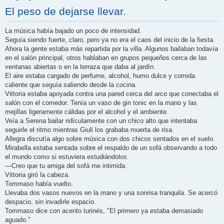
El peso de dejarse llevar.
La música había bajado un poco de intensidad.
Seguía siendo fuerte, claro, pero ya no era el caos del inicio de la fiesta.
Ahora la gente estaba más repartida por la villa. Algunos bailaban todavía
en el salón principal, otros hablaban en grupos pequeños cerca de las
ventanas abiertas o en la terraza que daba al jardín.
El aire estaba cargado de perfume, alcohol, humo dulce y comida
caliente que seguía saliendo desde la cocina.
Vittoria estaba apoyada contra una pared cerca del arco que conectaba el
salón con el comedor. Tenía un vaso de gin tonic en la mano y las
mejillas ligeramente cálidas por el alcohol y el ambiente.
Veía a Serena bailar ridículamente con un chico alto que intentaba
seguirle el ritmo mientras Giuli los grababa muerta de risa.
Allegra discutía algo sobre música con dos chicos sentados en el suelo.
Mirabella estaba sentada sobre el respaldo de un sofá observando a todo
el mundo como si estuviera estudiándolos.
—Creo que tu amiga del sofá me intimida.
Vittoria giró la cabeza.
Tommaso había vuelto.
Llevaba dos vasos nuevos en la mano y una sonrisa tranquila. Se acercó
despacio, sin invadirle espacio.
Tommaso dice con acento turinés, "El primero ya estaba demasiado
aguado."