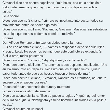
Giovanni dice con acento napolitano, "mis balas, esa es la solución a
todo. ordéname ha quien hay que masacrar y los dejaremos echos
polbo."
Leila sonríe.
Dices con acento Siciliano, "primero es inportante intersectar todos su
movimientos antes de hacer algo más."
Dices con acento siciliano, "Paciencia, Giovanni. Masacrar sin estrategia
es un lujo que no nos podemos permitir... todavía."
Sonríes.
Don Alfredo Romano entrelazó los dedos sobre la mesa.
—Dice con acento siciliano, "Si vamos a responder, debe ser quirúrgico.
Preciso. Letal. No podemos permitir que este conflicto se extienda. Si
Sicilia arde, todos perdemos."
Dices con acento Siciliano, "ahy algo que ya se ha hecho."
Dices con acento siciliano, "Ya tenemos a dos soplones localizados. Uno
en Palermo, otro en Nápoles. Necesito que los atrapen vivos. Quiero
saber todo antes de que sus huesos toquen el fondo del mar."
Dices con acento Siciliano, "Giovanni, Nápoles es tu territorio, así que te
sugiero que empieces por ese."
Rocco soltó una bocanada de humo y murmuró:
Giovanni asiente afirmativamente.
Dice con acento siciliano, "Eso se puede arreglar. ¿Y qué hay del rumor
de Milazzo? Que la ‘Ndrangheta ya tiene hombres infiltrados en la policía
local..."
Giovanni apunta en un papel.