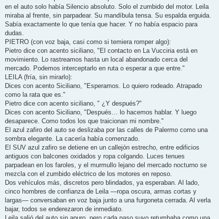
en el auto solo había Silencio absoluto. Solo el zumbido del motor. Leila
miraba al frente, sin parpadear. Su mandíbula tensa. Su espalda erguida.
Sabía exactamente lo que tenía que hacer. Y no había espacio para
dudas.
PIETRO (con voz baja, casi como si temiera romper algo):
Pietro dice con acento siciliano, "El contacto en La Vucciria está en
movimiento. Lo rastreamos hasta un local abandonado cerca del
mercado. Podemos interceptarlo en ruta o esperar a que entre."
LEILA (fría, sin mirarlo):
Dices con acento Siciliano, "Esperamos. Lo quiero rodeado. Atrapado
como la rata que es."
Pietro dice con acento siciliano, " ¿Y después?"
Dices con acento Siciliano, "Después… lo hacemos hablar. Y luego
desaparece. Como todos los que traicionan mi nombre."
El azul zafiro del auto se deslizaba por las calles de Palermo como una
sombra elegante. La cacería había comenzado.
El SUV azul zafiro se detiene en un callejón estrecho, entre edificios
antiguos con balcones oxidados y ropa colgando. Luces tenues
parpadean en los faroles, y el murmullo lejano del mercado nocturno se
mezcla con el zumbido eléctrico de los motores en reposo.
Dos vehículos más, discretos pero blindados, ya esperaban. Al lado,
cinco hombres de confianza de Leila —ropa oscura, armas cortas y
largas— conversaban en voz baja junto a una furgoneta cerrada. Al verla
bajar, todos se enderezaron de inmediato.
Leila salió del auto sin apuro, pero cada paso suyo retumbaba como una