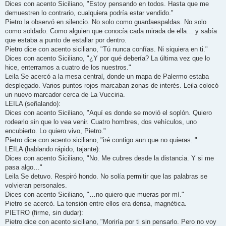
Dices con acento Siciliano, "Estoy pensando en todos. Hasta que me
demuestren lo contrario, cualquiera podría estar vendido."
Pietro la observó en silencio. No solo como guardaespaldas. No solo
como soldado. Como alguien que conocía cada mirada de ella… y sabía
que estaba a punto de estallar por dentro.
Pietro dice con acento siciliano, "Tú nunca confías. Ni siquiera en ti."
Dices con acento Siciliano, "¿Y por qué debería? La última vez que lo
hice, enterramos a cuatro de los nuestros."
Leila Se acercó a la mesa central, donde un mapa de Palermo estaba
desplegado. Varios puntos rojos marcaban zonas de interés. Leila colocó
un nuevo marcador cerca de La Vucciria.
LEILA (señalando):
Dices con acento Siciliano, "Aquí es donde se movió el soplón. Quiero
rodearlo sin que lo vea venir. Cuatro hombres, dos vehículos, uno
encubierto. Lo quiero vivo, Pietro."
Pietro dice con acento siciliano, "iré contigo aun que no quieras. "
LEILA (hablando rápido, tajante):
Dices con acento Siciliano, "No. Me cubres desde la distancia. Y si me
pasa algo…"
Leila Se detuvo. Respiró hondo. No solía permitir que las palabras se
volvieran personales.
Dices con acento Siciliano, "…no quiero que mueras por mí."
Pietro se acercó. La tensión entre ellos era densa, magnética.
PIETRO (firme, sin dudar):
Pietro dice con acento siciliano, "Moriría por ti sin pensarlo. Pero no voy