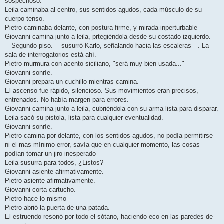
sospechoso.
Leila caminaba al centro, sus sentidos agudos, cada músculo de su
cuerpo tenso.
Pietro caminaba delante, con postura firme, y mirada inperturbable
Giovanni camina junto a leila, prtegiéndola desde su costado izquierdo.
—Segundo piso. —susurró Karlo, señalando hacia las escaleras—. La
sala de interrogatorios está ahí.
Pietro murmura con acento siciliano, "será muy bien usada..."
Giovanni sonríe.
Giovanni prepara un cuchillo mientras camina.
El ascenso fue rápido, silencioso. Sus movimientos eran precisos,
entrenados. No había margen para errores.
Giovanni camina junto a leila, cubriéndola con su arma lista para disparar.
Leila sacó su pistola, lista para cualquier eventualidad.
Giovanni sonríe.
Pietro camina por delante, con los sentidos agudos, no podía permitirse
ni el mas mínimo error, savía que en cualquier momento, las cosas
podían tomar un jiro inesperado
Leila susurra para todos, ¿Listos?
Giovanni asiente afirmativamente.
Pietro asiente afirmativamente.
Giovanni corta cartucho.
Pietro hace lo mismo
Pietro abrió la puerta de una patada.
El estruendo resonó por todo el sótano, haciendo eco en las paredes de