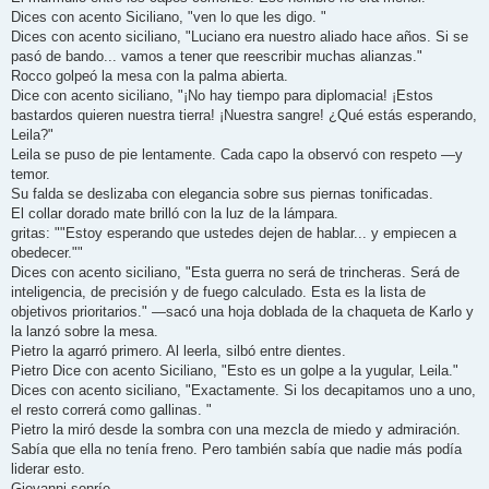
Dices con acento Siciliano, "ven lo que les digo. "
Dices con acento siciliano, "Luciano era nuestro aliado hace años. Si se
pasó de bando... vamos a tener que reescribir muchas alianzas."
Rocco golpeó la mesa con la palma abierta.
Dice con acento siciliano, "¡No hay tiempo para diplomacia! ¡Estos
bastardos quieren nuestra tierra! ¡Nuestra sangre! ¿Qué estás esperando,
Leila?"
Leila se puso de pie lentamente. Cada capo la observó con respeto —y
temor.
Su falda se deslizaba con elegancia sobre sus piernas tonificadas.
El collar dorado mate brilló con la luz de la lámpara.
gritas: ""Estoy esperando que ustedes dejen de hablar... y empiecen a
obedecer.""
Dices con acento siciliano, "Esta guerra no será de trincheras. Será de
inteligencia, de precisión y de fuego calculado. Esta es la lista de
objetivos prioritarios." —sacó una hoja doblada de la chaqueta de Karlo y
la lanzó sobre la mesa.
Pietro la agarró primero. Al leerla, silbó entre dientes.
Pietro Dice con acento Siciliano, "Esto es un golpe a la yugular, Leila."
Dices con acento siciliano, "Exactamente. Si los decapitamos uno a uno,
el resto correrá como gallinas. "
Pietro la miró desde la sombra con una mezcla de miedo y admiración.
Sabía que ella no tenía freno. Pero también sabía que nadie más podía
liderar esto.
Giovanni sonríe.