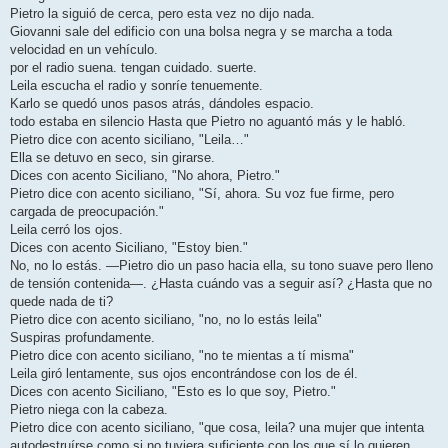
Pietro la siguió de cerca, pero esta vez no dijo nada.
Giovanni sale del edificio con una bolsa negra y se marcha a toda
velocidad en un vehículo.
por el radio suena. tengan cuidado. suerte.
Leila escucha el radio y sonríe tenuemente.
Karlo se quedó unos pasos atrás, dándoles espacio.
todo estaba en silencio Hasta que Pietro no aguantó más y le habló.
Pietro dice con acento siciliano, "Leila…"
Ella se detuvo en seco, sin girarse.
Dices con acento Siciliano, "No ahora, Pietro."
Pietro dice con acento siciliano, "Sí, ahora. Su voz fue firme, pero
cargada de preocupación."
Leila cerró los ojos.
Dices con acento Siciliano, "Estoy bien."
No, no lo estás. —Pietro dio un paso hacia ella, su tono suave pero lleno
de tensión contenida—. ¿Hasta cuándo vas a seguir así? ¿Hasta que no
quede nada de ti?
Pietro dice con acento siciliano, "no, no lo estás leila"
Suspiras profundamente.
Pietro dice con acento siciliano, "no te mientas a tí misma"
Leila giró lentamente, sus ojos encontrándose con los de él.
Dices con acento Siciliano, "Esto es lo que soy, Pietro."
Pietro niega con la cabeza.
Pietro dice con acento siciliano, "que cosa, leila? una mujer que intenta
autodestruírse como si no tuviera suficiente con los que sí lo quieren