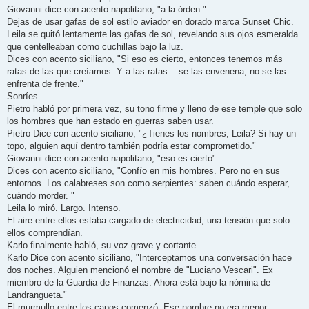
Giovanni dice con acento napolitano, "a la órden."
Dejas de usar gafas de sol estilo aviador en dorado marca Sunset Chic.
Leila se quitó lentamente las gafas de sol, revelando sus ojos esmeralda
que centelleaban como cuchillas bajo la luz.
Dices con acento siciliano, "Si eso es cierto, entonces tenemos más
ratas de las que creíamos. Y a las ratas... se las envenena, no se las
enfrenta de frente."
Sonríes.
Pietro habló por primera vez, su tono firme y lleno de ese temple que solo
los hombres que han estado en guerras saben usar.
Pietro Dice con acento siciliano, "¿Tienes los nombres, Leila? Si hay un
topo, alguien aquí dentro también podría estar comprometido."
Giovanni dice con acento napolitano, "eso es cierto"
Dices con acento siciliano, "Confío en mis hombres. Pero no en sus
entornos. Los calabreses son como serpientes: saben cuándo esperar,
cuándo morder. "
Leila lo miró. Largo. Intenso.
El aire entre ellos estaba cargado de electricidad, una tensión que solo
ellos comprendían.
Karlo finalmente habló, su voz grave y cortante.
Karlo Dice con acento siciliano, "Interceptamos una conversación hace
dos noches. Alguien mencionó el nombre de "Luciano Vescari". Ex
miembro de la Guardia de Finanzas. Ahora está bajo la nómina de
Landrangueta."
El murmullo entre los capos comenzó. Ese nombre no era menor.