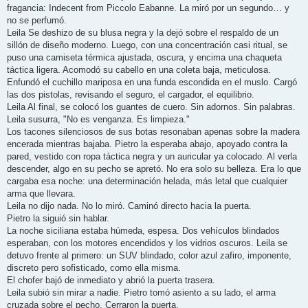
fragancia: Indecent from Piccolo Eabanne. La miró por un segundo… y
no se perfumó.
Leila Se deshizo de su blusa negra y la dejó sobre el respaldo de un
sillón de diseño moderno. Luego, con una concentración casi ritual, se
puso una camiseta térmica ajustada, oscura, y encima una chaqueta
táctica ligera. Acomodó su cabello en una coleta baja, meticulosa.
Enfundó el cuchillo mariposa en una funda escondida en el muslo. Cargó
las dos pistolas, revisando el seguro, el cargador, el equilibrio.
Leila Al final, se colocó los guantes de cuero. Sin adornos. Sin palabras.
Leila susurra, "No es venganza. Es limpieza."
Los tacones silenciosos de sus botas resonaban apenas sobre la madera
encerada mientras bajaba. Pietro la esperaba abajo, apoyado contra la
pared, vestido con ropa táctica negra y un auricular ya colocado. Al verla
descender, algo en su pecho se apretó. No era solo su belleza. Era lo que
cargaba esa noche: una determinación helada, más letal que cualquier
arma que llevara.
Leila no dijo nada. No lo miró. Caminó directo hacia la puerta.
Pietro la siguió sin hablar.
La noche siciliana estaba húmeda, espesa. Dos vehículos blindados
esperaban, con los motores encendidos y los vidrios oscuros. Leila se
detuvo frente al primero: un SUV blindado, color azul zafiro, imponente,
discreto pero sofisticado, como ella misma.
El chofer bajó de inmediato y abrió la puerta trasera.
Leila subió sin mirar a nadie. Pietro tomó asiento a su lado, el arma
cruzada sobre el pecho. Cerraron la puerta.