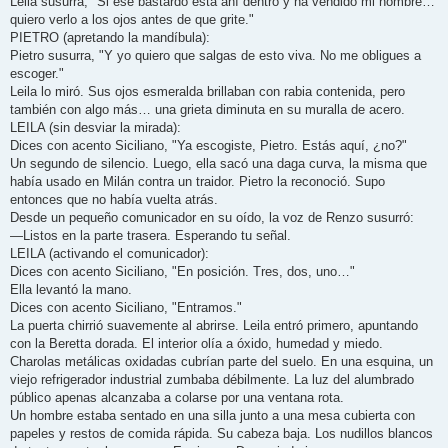
Leila susurra, "Si ese bastardo está ahí dentro y ha vendido mi nombre…
quiero verlo a los ojos antes de que grite."
PIETRO (apretando la mandíbula):
Pietro susurra, "Y yo quiero que salgas de esto viva. No me obligues a
escoger."
Leila lo miró. Sus ojos esmeralda brillaban con rabia contenida, pero
también con algo más… una grieta diminuta en su muralla de acero.
LEILA (sin desviar la mirada):
Dices con acento Siciliano, "Ya escogiste, Pietro. Estás aquí, ¿no?"
Un segundo de silencio. Luego, ella sacó una daga curva, la misma que
había usado en Milán contra un traidor. Pietro la reconoció. Supo
entonces que no había vuelta atrás.
Desde un pequeño comunicador en su oído, la voz de Renzo susurró:
—Listos en la parte trasera. Esperando tu señal.
LEILA (activando el comunicador):
Dices con acento Siciliano, "En posición. Tres, dos, uno…"
Ella levantó la mano.
Dices con acento Siciliano, "Entramos."
La puerta chirrió suavemente al abrirse. Leila entró primero, apuntando
con la Beretta dorada. El interior olía a óxido, humedad y miedo.
Charolas metálicas oxidadas cubrían parte del suelo. En una esquina, un
viejo refrigerador industrial zumbaba débilmente. La luz del alumbrado
público apenas alcanzaba a colarse por una ventana rota.
Un hombre estaba sentado en una silla junto a una mesa cubierta con
papeles y restos de comida rápida. Su cabeza baja. Los nudillos blancos