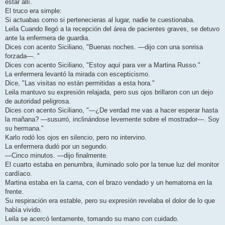
estar allí.
El truco era simple:
Si actuabas como si pertenecieras al lugar, nadie te cuestionaba.
Leila Cuando llegó a la recepción del área de pacientes graves, se detuvo
ante la enfermera de guardia.
Dices con acento Siciliano, "Buenas noches. —dijo con una sonrisa
forzada—. "
Dices con acento Siciliano, "Estoy aquí para ver a Martina Russo."
La enfermera levantó la mirada con escepticismo.
Dice, "Las visitas no están permitidas a esta hora."
Leila mantuvo su expresión relajada, pero sus ojos brillaron con un dejo
de autoridad peligrosa.
Dices con acento Siciliano, "—¿De verdad me vas a hacer esperar hasta
la mañana? —susurró, inclinándose levemente sobre el mostrador—. Soy
su hermana."
Karlo rodó los ojos en silencio, pero no intervino.
La enfermera dudó por un segundo.
—Cinco minutos. —dijo finalmente.
El cuarto estaba en penumbra, iluminado solo por la tenue luz del monitor
cardíaco.
Martina estaba en la cama, con el brazo vendado y un hematoma en la
frente.
Su respiración era estable, pero su expresión revelaba el dolor de lo que
había vivido.
Leila se acercó lentamente, tomando su mano con cuidado.