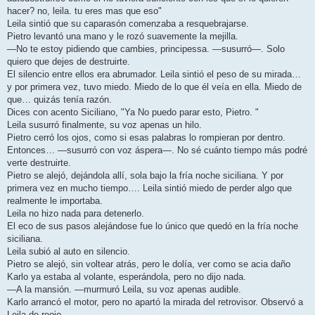
hacer? no, leila. tu eres mas que eso"
Leila sintió que su caparasón comenzaba a resquebrajarse.
Pietro levantó una mano y le rozó suavemente la mejilla.
—No te estoy pidiendo que cambies, principessa. —susurró—. Solo
quiero que dejes de destruirte.
El silencio entre ellos era abrumador. Leila sintió el peso de su mirada…
y por primera vez, tuvo miedo. Miedo de lo que él veía en ella. Miedo de
que… quizás tenía razón.
Dices con acento Siciliano, "Ya No puedo parar esto, Pietro. "
Leila susurró finalmente, su voz apenas un hilo.
Pietro cerró los ojos, como si esas palabras lo rompieran por dentro.
Entonces… —susurró con voz áspera—. No sé cuánto tiempo más podré
verte destruirte.
Pietro se alejó, dejándola allí, sola bajo la fría noche siciliana. Y por
primera vez en mucho tiempo…. Leila sintió miedo de perder algo que
realmente le importaba.
Leila no hizo nada para detenerlo.
El eco de sus pasos alejándose fue lo único que quedó en la fría noche
siciliana.
Leila subió al auto en silencio.
Pietro se alejó, sin voltear atrás, pero le dolía, ver como se acia daño
Karlo ya estaba al volante, esperándola, pero no dijo nada.
—A la mansión. —murmuró Leila, su voz apenas audible.
Karlo arrancó el motor, pero no apartó la mirada del retrovisor. Observó a
Leila de reojo.