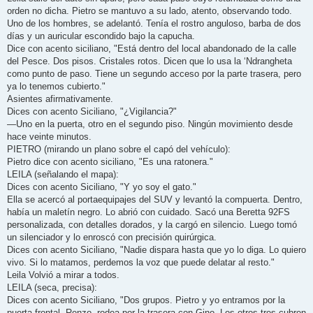
orden no dicha. Pietro se mantuvo a su lado, atento, observando todo.
Uno de los hombres, se adelantó. Tenía el rostro anguloso, barba de dos
días y un auricular escondido bajo la capucha.
Dice con acento siciliano, "Está dentro del local abandonado de la calle
del Pesce. Dos pisos. Cristales rotos. Dicen que lo usa la ‘Ndrangheta
como punto de paso. Tiene un segundo acceso por la parte trasera, pero
ya lo tenemos cubierto."
Asientes afirmativamente.
Dices con acento Siciliano, "¿Vigilancia?"
—Uno en la puerta, otro en el segundo piso. Ningún movimiento desde
hace veinte minutos.
PIETRO (mirando un plano sobre el capó del vehículo):
Pietro dice con acento siciliano, "Es una ratonera."
LEILA (señalando el mapa):
Dices con acento Siciliano, "Y yo soy el gato."
Ella se acercó al portaequipajes del SUV y levantó la compuerta. Dentro,
había un maletín negro. Lo abrió con cuidado. Sacó una Beretta 92FS
personalizada, con detalles dorados, y la cargó en silencio. Luego tomó
un silenciador y lo enroscó con precisión quirúrgica.
Dices con acento Siciliano, "Nadie dispara hasta que yo lo diga. Lo quiero
vivo. Si lo matamos, perdemos la voz que puede delatar al resto."
Leila Volvió a mirar a todos.
LEILA (seca, precisa):
Dices con acento Siciliano, "Dos grupos. Pietro y yo entramos por la
puerta frontal. Renzo, rodea por la trasera con Gino. Los otros tres cubren