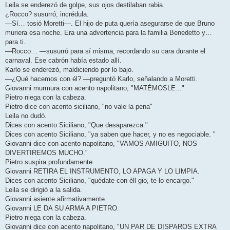
Leila se enderezó de golpe, sus ojos destilaban rabia.
¿Rocco? susurró, incrédula.
—Sí… tosió Moretti—. El hijo de puta quería asegurarse de que Bruno
muriera esa noche. Era una advertencia para la familia Benedetto y…
para ti.
—Rocco… —susurró para sí misma, recordando su cara durante el
carnaval. Ese cabrón había estado allí.
Karlo se enderezó, maldiciendo por lo bajo.
—¿Qué hacemos con él? —preguntó Karlo, señalando a Moretti.
Giovanni murmura con acento napolitano, "MATÉMOSLE..."
Pietro niega con la cabeza.
Pietro dice con acento siciliano, "no vale la pena"
Leila no dudó.
Dices con acento Siciliano, "Que desaparezca."
Dices con acento Siciliano, "ya saben que hacer, y no es negociable. "
Giovanni dice con acento napolitano, "VAMOS AMIGUITO, NOS
DIVERTIREMOS MUCHO."
Pietro suspira profundamente.
Giovanni RETIRA EL INSTRUMENTO, LO APAGA Y LO LIMPIA.
Dices con acento Siciliano, "quédate con éll gio, te lo encargo."
Leila se dirigió a la salida.
Giovanni asiente afirmativamente.
Giovanni LE DA SU ARMA A PIETRO.
Pietro niega con la cabeza.
Giovanni dice con acento napolitano, "UN PAR DE DISPAROS EXTRA