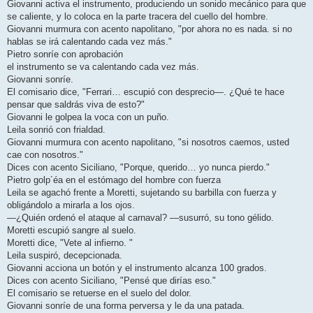
Giovanni activa el instrumento, produciendo un sonido mecánico para que
se caliente, y lo coloca en la parte tracera del cuello del hombre.
Giovanni murmura con acento napolitano, "por ahora no es nada. si no
hablas se irá calentando cada vez más."
Pietro sonríe con aprobación
el instrumento se va calentando cada vez más.
Giovanni sonríe.
El comisario dice, "Ferrari… escupió con desprecio—. ¿Qué te hace
pensar que saldrás viva de esto?"
Giovanni le golpea la voca con un puño.
Leila sonrió con frialdad.
Giovanni murmura con acento napolitano, "si nosotros caemos, usted
cae con nosotros."
Dices con acento Siciliano, "Porque, querido… yo nunca pierdo."
Pietro golp´éa en el estómago del hombre con fuerza
Leila se agachó frente a Moretti, sujetando su barbilla con fuerza y
obligándolo a mirarla a los ojos.
—¿Quién ordenó el ataque al carnaval? —susurró, su tono gélido.
Moretti escupió sangre al suelo.
Moretti dice, "Vete al infierno. "
Leila suspiró, decepcionada.
Giovanni acciona un botón y el instrumento alcanza 100 grados.
Dices con acento Siciliano, "Pensé que dirías eso."
El comisario se retuerse en el suelo del dolor.
Giovanni sonríe de una forma perversa y le da una patada.