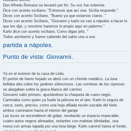
Don Alfredo Romano se levantó por fin. Su voz fue solemne.
Dice con acento siciliano, "Entonces que así sea. Sicilia responde."
Dices con acento Siciliano, "Bueno ya que estamos claros. "
Dices con acento Siciliano, "Giovanni y karlo se van a nápoles a hacer lo
que les dije, y nosotros haremos lo propio aquí en palermo."
Karlo dice con acento siciliano, Como digas jefa. "
Todos asintieron y fueron saliendo del salón uno a uno.
partida a nápoles.
Punto de vista: Giovanni.
Ya en el exterior de la casa de Leila.
El portón de hierro forjado se abrió con un chirrido metálico. La luna
brillaba alta sobre los jardines silenciosos. Las sombras de los cipreses
se alargaban sobre la grava blanca del camino.
Giovanni salió primero, ajustándose la chaqueta de cuero negro.
Caminaba como quien ya huele la pólvora en el aire. Karlo lo seguía de
cerca, serio, preciso, como una hoja afilada recién sacada del hielo.
ambos caminaron hasta el interior del garaje
Las luces se encendieron de golpe, revelando un espacio impecable:
cuatro autos negros alineados, estantes con maletas blindadas, una
mesa con armas tapada por una lona beige. Karlo caminó hasta el fondo,