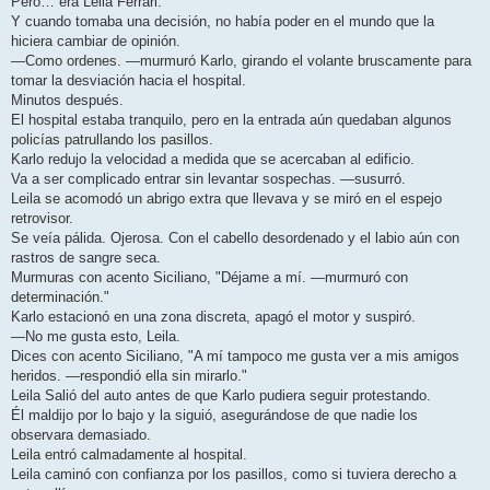
Pero… era Leila Ferrari.
Y cuando tomaba una decisión, no había poder en el mundo que la
hiciera cambiar de opinión.
—Como ordenes. —murmuró Karlo, girando el volante bruscamente para
tomar la desviación hacia el hospital.
Minutos después.
El hospital estaba tranquilo, pero en la entrada aún quedaban algunos
policías patrullando los pasillos.
Karlo redujo la velocidad a medida que se acercaban al edificio.
Va a ser complicado entrar sin levantar sospechas. —susurró.
Leila se acomodó un abrigo extra que llevava y se miró en el espejo
retrovisor.
Se veía pálida. Ojerosa. Con el cabello desordenado y el labio aún con
rastros de sangre seca.
Murmuras con acento Siciliano, "Déjame a mí. —murmuró con
determinación."
Karlo estacionó en una zona discreta, apagó el motor y suspiró.
—No me gusta esto, Leila.
Dices con acento Siciliano, "A mí tampoco me gusta ver a mis amigos
heridos. —respondió ella sin mirarlo."
Leila Salió del auto antes de que Karlo pudiera seguir protestando.
Él maldijo por lo bajo y la siguió, asegurándose de que nadie los
observara demasiado.
Leila entró calmadamente al hospital.
Leila caminó con confianza por los pasillos, como si tuviera derecho a