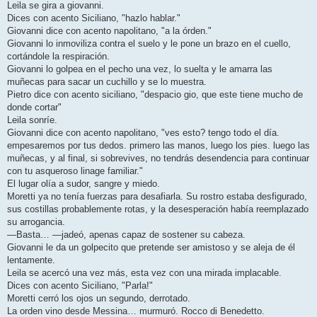
Leila se gira a giovanni.
Dices con acento Siciliano, "hazlo hablar."
Giovanni dice con acento napolitano, "a la órden."
Giovanni lo inmoviliza contra el suelo y le pone un brazo en el cuello,
cortándole la respiración.
Giovanni lo golpea en el pecho una vez, lo suelta y le amarra las
muñecas para sacar un cuchillo y se lo muestra.
Pietro dice con acento siciliano, "despacio gio, que este tiene mucho de
donde cortar"
Leila sonríe.
Giovanni dice con acento napolitano, "ves esto? tengo todo el día.
empesaremos por tus dedos. primero las manos, luego los pies. luego las
muñecas, y al final, si sobrevives, no tendrás desendencia para continuar
con tu asqueroso linage familiar."
El lugar olía a sudor, sangre y miedo.
Moretti ya no tenía fuerzas para desafiarla. Su rostro estaba desfigurado,
sus costillas probablemente rotas, y la desesperación había reemplazado
su arrogancia.
—Basta… —jadeó, apenas capaz de sostener su cabeza.
Giovanni le da un golpecito que pretende ser amistoso y se aleja de él
lentamente.
Leila se acercó una vez más, esta vez con una mirada implacable.
Dices con acento Siciliano, "Parla!"
Moretti cerró los ojos un segundo, derrotado.
La orden vino desde Messina… murmuró. Rocco di Benedetto.