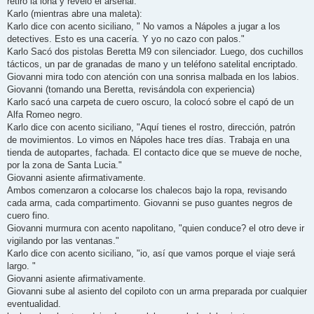
retiró la lona y reveló el arsenal.
Karlo (mientras abre una maleta):
Karlo dice con acento siciliano, " No vamos a Nápoles a jugar a los
detectives. Esto es una cacería. Y yo no cazo con palos."
Karlo Sacó dos pistolas Beretta M9 con silenciador. Luego, dos cuchillos
tácticos, un par de granadas de mano y un teléfono satelital encriptado.
Giovanni mira todo con atención con una sonrisa malbada en los labios.
Giovanni (tomando una Beretta, revisándola con experiencia)
Karlo sacó una carpeta de cuero oscuro, la colocó sobre el capó de un
Alfa Romeo negro.
Karlo dice con acento siciliano, "Aquí tienes el rostro, dirección, patrón
de movimientos. Lo vimos en Nápoles hace tres días. Trabaja en una
tienda de autopartes, fachada. El contacto dice que se mueve de noche,
por la zona de Santa Lucia."
Giovanni asiente afirmativamente.
Ambos comenzaron a colocarse los chalecos bajo la ropa, revisando
cada arma, cada compartimento. Giovanni se puso guantes negros de
cuero fino.
Giovanni murmura con acento napolitano, "quien conduce? el otro deve ir
vigilando por las ventanas."
Karlo dice con acento siciliano, "io, así que vamos porque el viaje será
largo. "
Giovanni asiente afirmativamente.
Giovanni sube al asiento del copiloto con un arma preparada por cualquier
eventualidad.