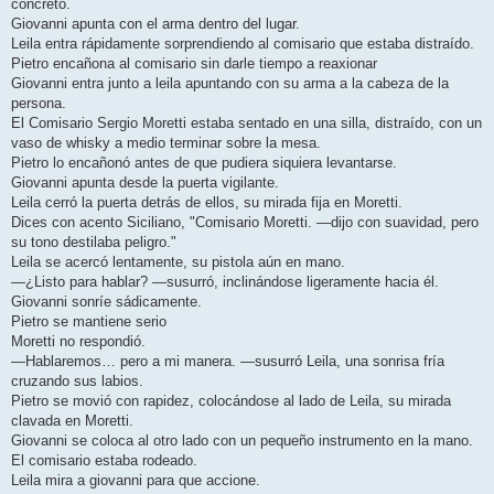
concreto.
Giovanni apunta con el arma dentro del lugar.
Leila entra rápidamente sorprendiendo al comisario que estaba distraído.
Pietro encañona al comisario sin darle tiempo a reaxionar
Giovanni entra junto a leila apuntando con su arma a la cabeza de la
persona.
El Comisario Sergio Moretti estaba sentado en una silla, distraído, con un
vaso de whisky a medio terminar sobre la mesa.
Pietro lo encañonó antes de que pudiera siquiera levantarse.
Giovanni apunta desde la puerta vigilante.
Leila cerró la puerta detrás de ellos, su mirada fija en Moretti.
Dices con acento Siciliano, "Comisario Moretti. —dijo con suavidad, pero
su tono destilaba peligro."
Leila se acercó lentamente, su pistola aún en mano.
—¿Listo para hablar? —susurró, inclinándose ligeramente hacia él.
Giovanni sonríe sádicamente.
Pietro se mantiene serio
Moretti no respondió.
—Hablaremos… pero a mi manera. —susurró Leila, una sonrisa fría
cruzando sus labios.
Pietro se movió con rapidez, colocándose al lado de Leila, su mirada
clavada en Moretti.
Giovanni se coloca al otro lado con un pequeño instrumento en la mano.
El comisario estaba rodeado.
Leila mira a giovanni para que accione.