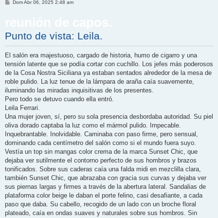
M
Dom Abr 06, 2025 2:48 am
e
n
reunión de capos.
s
a
j
Punto de vista: Leila.
e
El salón era majestuoso, cargado de historia, humo de cigarro y una
tensión latente que se podía cortar con cuchillo. Los jefes más poderosos
de la Cosa Nostra Siciliana ya estaban sentados alrededor de la mesa de
roble pulido. La luz tenue de la lámpara de araña caía suavemente,
iluminando las miradas inquisitivas de los presentes.
Pero todo se detuvo cuando ella entró.
Leila Ferrari.
Una mujer joven, sí, pero su sola presencia desbordaba autoridad. Su piel
oliva dorado captaba la luz como el mármol pulido. Impecable.
Inquebrantable. Inolvidable. Caminaba con paso firme, pero sensual,
dominando cada centímetro del salón como si el mundo fuera suyo.
Vestía un top sin mangas color crema de la marca Sunset Chic, que
dejaba ver sutilmente el contorno perfecto de sus hombros y brazos
tonificados. Sobre sus caderas caía una falda midi en mezclilla clara,
también Sunset Chic, que abrazaba con gracia sus curvas y dejaba ver
sus piernas largas y firmes a través de la abertura lateral. Sandalias de
plataforma color beige le daban el porte felino, casi desafiante, a cada
paso que daba. Su cabello, recogido de un lado con un broche floral
plateado, caía en ondas suaves y naturales sobre sus hombros. Sin