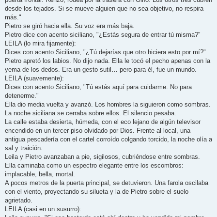
desde los tejados. Si se mueve alguien que no sea objetivo, no respira
más."
Pietro se giró hacia ella. Su voz era más baja.
Pietro dice con acento siciliano, "¿Estás segura de entrar tú misma?"
LEILA (lo mira fijamente):
Dices con acento Siciliano, "¿Tú dejarías que otro hiciera esto por mí?"
Pietro apretó los labios. No dijo nada. Ella le tocó el pecho apenas con la
yema de los dedos. Era un gesto sutil… pero para él, fue un mundo.
LEILA (suavemente):
Dices con acento Siciliano, "Tú estás aquí para cuidarme. No para
detenerme."
Ella dio media vuelta y avanzó. Los hombres la siguieron como sombras.
La noche siciliana se cerraba sobre ellos. El silencio pesaba.
La calle estaba desierta, húmeda, con el eco lejano de algún televisor
encendido en un tercer piso olvidado por Dios. Frente al local, una
antigua pescadería con el cartel corroído colgando torcido, la noche olía a
sal y traición.
Leila y Pietro avanzaban a pie, sigilosos, cubriéndose entre sombras.
Ella caminaba como un espectro elegante entre los escombros:
implacable, bella, mortal.
A pocos metros de la puerta principal, se detuvieron. Una farola oscilaba
con el viento, proyectando su silueta y la de Pietro sobre el suelo
agrietado.
LEILA (casi en un susurro):