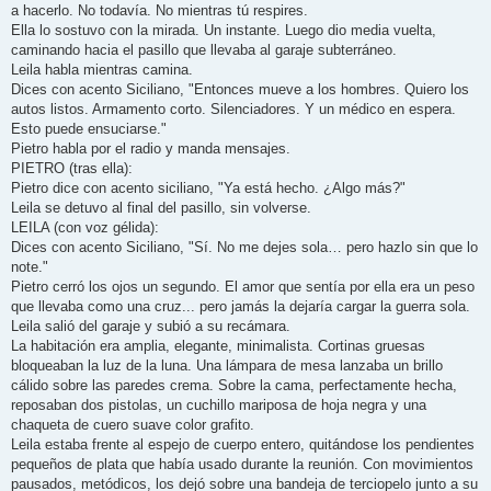
a hacerlo. No todavía. No mientras tú respires.
Ella lo sostuvo con la mirada. Un instante. Luego dio media vuelta,
caminando hacia el pasillo que llevaba al garaje subterráneo.
Leila habla mientras camina.
Dices con acento Siciliano, "Entonces mueve a los hombres. Quiero los
autos listos. Armamento corto. Silenciadores. Y un médico en espera.
Esto puede ensuciarse."
Pietro habla por el radio y manda mensajes.
PIETRO (tras ella):
Pietro dice con acento siciliano, "Ya está hecho. ¿Algo más?"
Leila se detuvo al final del pasillo, sin volverse.
LEILA (con voz gélida):
Dices con acento Siciliano, "Sí. No me dejes sola… pero hazlo sin que lo
note."
Pietro cerró los ojos un segundo. El amor que sentía por ella era un peso
que llevaba como una cruz... pero jamás la dejaría cargar la guerra sola.
Leila salió del garaje y subió a su recámara.
La habitación era amplia, elegante, minimalista. Cortinas gruesas
bloqueaban la luz de la luna. Una lámpara de mesa lanzaba un brillo
cálido sobre las paredes crema. Sobre la cama, perfectamente hecha,
reposaban dos pistolas, un cuchillo mariposa de hoja negra y una
chaqueta de cuero suave color grafito.
Leila estaba frente al espejo de cuerpo entero, quitándose los pendientes
pequeños de plata que había usado durante la reunión. Con movimientos
pausados, metódicos, los dejó sobre una bandeja de terciopelo junto a su