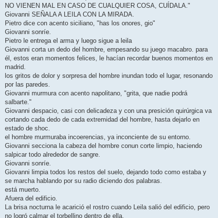
NO VIENEN MAL EN CASO DE CUALQUIER COSA, CUÍDALA."
Giovanni SEÑALA A LEILA CON LA MIRADA.
Pietro dice con acento siciliano, "has los onores, gio"
Giovanni sonríe.
Pietro le entrega el arma y luego sigue a leila
Giovanni corta un dedo del hombre, empesando su juego macabro. para
él, estos eran momentos felices, le hacían recordar buenos momentos en
madrid.
los gritos de dolor y sorpresa del hombre inundan todo el lugar, resonando
por las paredes.
Giovanni murmura con acento napolitano, "grita, que nadie podrá
salbarte."
Giovanni despacio, casi con delicadeza y con una presición quirúrgica va
cortando cada dedo de cada extremidad del hombre, hasta dejarlo en
estado de shoc.
el hombre murmuraba incoerencias, ya inconciente de su entorno.
Giovanni secciona la cabeza del hombre conun corte limpio, haciendo
salpicar todo alrededor de sangre.
Giovanni sonríe.
Giovanni limpia todos los restos del suelo, dejando todo como estaba y
se marcha hablando por su radio diciendo dos palabras.
está muerto.
Afuera del edificio.
La brisa nocturna le acarició el rostro cuando Leila salió del edificio, pero
no logró calmar el torbellino dentro de ella.