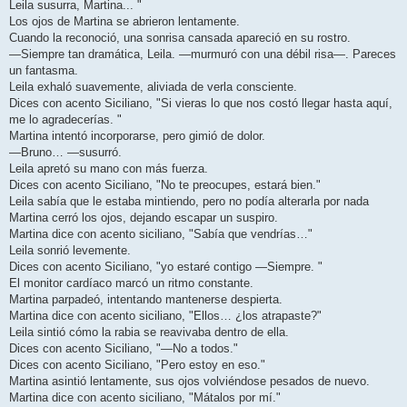
Leila susurra, Martina... "
Los ojos de Martina se abrieron lentamente.
Cuando la reconoció, una sonrisa cansada apareció en su rostro.
—Siempre tan dramática, Leila. —murmuró con una débil risa—. Pareces
un fantasma.
Leila exhaló suavemente, aliviada de verla consciente.
Dices con acento Siciliano, "Si vieras lo que nos costó llegar hasta aquí,
me lo agradecerías. "
Martina intentó incorporarse, pero gimió de dolor.
—Bruno… —susurró.
Leila apretó su mano con más fuerza.
Dices con acento Siciliano, "No te preocupes, estará bien."
Leila sabía que le estaba mintiendo, pero no podía alterarla por nada
Martina cerró los ojos, dejando escapar un suspiro.
Martina dice con acento siciliano, "Sabía que vendrías…"
Leila sonrió levemente.
Dices con acento Siciliano, "yo estaré contigo —Siempre. "
El monitor cardíaco marcó un ritmo constante.
Martina parpadeó, intentando mantenerse despierta.
Martina dice con acento siciliano, "Ellos… ¿los atrapaste?"
Leila sintió cómo la rabia se reavivaba dentro de ella.
Dices con acento Siciliano, "—No a todos."
Dices con acento Siciliano, "Pero estoy en eso."
Martina asintió lentamente, sus ojos volviéndose pesados de nuevo.
Martina dice con acento siciliano, "Mátalos por mí."