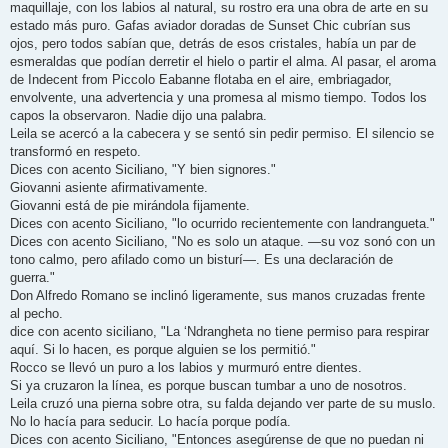
maquillaje, con los labios al natural, su rostro era una obra de arte en su
estado más puro. Gafas aviador doradas de Sunset Chic cubrían sus
ojos, pero todos sabían que, detrás de esos cristales, había un par de
esmeraldas que podían derretir el hielo o partir el alma. Al pasar, el aroma
de Indecent from Piccolo Eabanne flotaba en el aire, embriagador,
envolvente, una advertencia y una promesa al mismo tiempo. Todos los
capos la observaron. Nadie dijo una palabra.
Leila se acercó a la cabecera y se sentó sin pedir permiso. El silencio se
transformó en respeto.
Dices con acento Siciliano, "Y bien signores."
Giovanni asiente afirmativamente.
Giovanni está de pie mirándola fijamente.
Dices con acento Siciliano, "lo ocurrido recientemente con landrangueta."
Dices con acento Siciliano, "No es solo un ataque. —su voz sonó con un
tono calmo, pero afilado como un bisturí—. Es una declaración de
guerra."
Don Alfredo Romano se inclinó ligeramente, sus manos cruzadas frente
al pecho.
dice con acento siciliano, "La ‘Ndrangheta no tiene permiso para respirar
aquí. Si lo hacen, es porque alguien se los permitió."
Rocco se llevó un puro a los labios y murmuró entre dientes.
Si ya cruzaron la línea, es porque buscan tumbar a uno de nosotros.
Leila cruzó una pierna sobre otra, su falda dejando ver parte de su muslo.
No lo hacía para seducir. Lo hacía porque podía.
Dices con acento Siciliano, "Entonces asegúrense de que no puedan ni