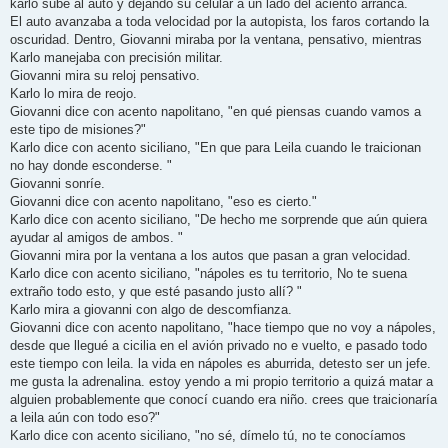
karlo sube al auto y dejando su celular a un lado del aciento arranca.
El auto avanzaba a toda velocidad por la autopista, los faros cortando la
oscuridad. Dentro, Giovanni miraba por la ventana, pensativo, mientras
Karlo manejaba con precisión militar.
Giovanni mira su reloj pensativo.
Karlo lo mira de reojo.
Giovanni dice con acento napolitano, "en qué piensas cuando vamos a
este tipo de misiones?"
Karlo dice con acento siciliano, "En que para Leila cuando le traicionan
no hay donde esconderse. "
Giovanni sonríe.
Giovanni dice con acento napolitano, "eso es cierto."
Karlo dice con acento siciliano, "De hecho me sorprende que aún quiera
ayudar al amigos de ambos. "
Giovanni mira por la ventana a los autos que pasan a gran velocidad.
Karlo dice con acento siciliano, "nápoles es tu territorio, No te suena
extraño todo esto, y que esté pasando justo allí? "
Karlo mira a giovanni con algo de descomfianza.
Giovanni dice con acento napolitano, "hace tiempo que no voy a nápoles,
desde que llegué a cicilia en el avión privado no e vuelto, e pasado todo
este tiempo con leila. la vida en nápoles es aburrida, detesto ser un jefe.
me gusta la adrenalina. estoy yendo a mi propio territorio a quizá matar a
alguien probablemente que conocí cuando era niño. crees que traicionaría
a leila aún con todo eso?"
Karlo dice con acento siciliano, "no sé, dímelo tú, no te conocíamos