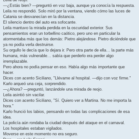
—¿Estás bien? —preguntó en voz baja, aunque ya conocía la respuesta.
Leila no respondió. Solo miró por la ventana, viendo cómo las luces de
Catania se desvanecían en la distancia.
El silencio dentro del auto era sofocante.
Leila mantuvo la mirada perdida en la oscuridad exterior. Sus
pensamientos eran un torbellino caótico, pero uno en particular la
atormentaba más que los demás: Pietro alejándose. Pietro diciéndole que
ya no podía verla destruirse.
Su orgullo le decía que lo dejara ir. Pero otra parte de ella… la parte más
humana, más vulnerable… sabía que perderlo era perder algo
irremplazable.
Pero ahora no podía pensar en eso. Había algo más importante que
hacer.
Dices con acento Siciliano, "Llévame al hospital. —dijo con voz firme."
Karlo arqueó una ceja, sorprendido.
—¿Ahora? —preguntó, lanzándole una mirada de reojo.
Leila asintió sin vacilar.
Dices con acento Siciliano, "Sí. Quiero ver a Martina. No me importa la
hora."
Karlo frunció los labios, pensando en todas las complicaciones de esa
idea.
La policía aún rondaba la ciudad después del ataque en el carnaval.
Los hospitales estaban vigilados.
Moverse en este momento no era seguro.