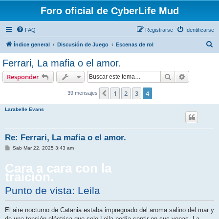
Foro oficial de CyberLife Mud
FAQ
Registrarse
Identificarse
B
Índice general
Discusión de Juego
Escenas de rol
u
Ferrari, La mafia o el amor.
s
Buscar
Búsqueda 
Responder
c
a
1
2
3
4
Anterior
39 mensajes
r
Larabelle Evans
Re: Ferrari, La mafia o el amor.
M
Sab Mar 22, 2025 3:43 am
e
n
Cara a cara con la
s
a
traición.
j
e
Punto de vista: Leila
El aire nocturno de Catania estaba impregnado del aroma salino del mar y
de una tensión eléctrica que solo Leila podía sentir en sus venas. La