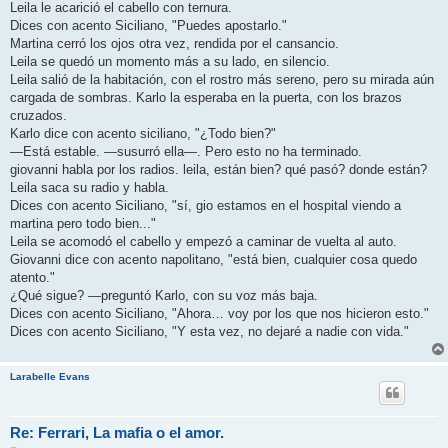
Leila le acarició el cabello con ternura.
Dices con acento Siciliano, "Puedes apostarlo."
Martina cerró los ojos otra vez, rendida por el cansancio.
Leila se quedó un momento más a su lado, en silencio.
Leila salió de la habitación, con el rostro más sereno, pero su mirada aún
cargada de sombras. Karlo la esperaba en la puerta, con los brazos
cruzados.
Karlo dice con acento siciliano, "¿Todo bien?"
—Está estable. —susurró ella—. Pero esto no ha terminado.
giovanni habla por los radios. leila, están bien? qué pasó? donde están?
Leila saca su radio y habla.
Dices con acento Siciliano, "sí, gio estamos en el hospital viendo a
martina pero todo bien..."
Leila se acomodó el cabello y empezó a caminar de vuelta al auto.
Giovanni dice con acento napolitano, "está bien, cualquier cosa quedo
atento."
¿Qué sigue? —preguntó Karlo, con su voz más baja.
Dices con acento Siciliano, "Ahora… voy por los que nos hicieron esto."
Dices con acento Siciliano, "Y esta vez, no dejaré a nadie con vida."
Larabelle Evans
Re: Ferrari, La mafia o el amor.