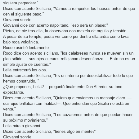
siquiera parpadear."
Dices con acento Siciliano, "Vamos a romperles los huesos antes de que
den el siguiente paso."
Giovanni sonríe.
Giovanni dice con acento napolitano, "eso será un plaser."
Pietro, de pie tras ella, la observaba con mezcla de orgullo y tensión.
A pesar de su temple, podía ver cómo por dentro ella ardía como lava
bajo roca volcánica.
Rocco asintió lentamente.
Roco dice con acento siciliano, "los calabreses nunca se mueven sin un
plan sólido. —sus ojos oscuros reflejaban desconfianza—. Esto no es un
simple ajuste de cuentas."
Leila entrecerró los ojos.
Dices con acento Siciliano, "Es un intento por desestabilizar todo lo que
hemos construido. "
¿Qué propones, Leila? —preguntó finalmente Don Alfredo, su tono
expectante.
Dices con acento Siciliano, "Quiero que enviemos un mensaje claro. —
sus ojos brillaban con frialdad—. Que entiendan que Sicilia no está en
venta."
Dices con acento Siciliano, "Los cazaremos antes de que puedan hacer
su próximo movimiento."
Leila mira a giovanni.
Dices con acento Siciliano, "tienes algo en mente?"
Giovanni sonríe.