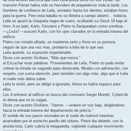
mansión Ferrari había sido un hervidero de preparativos toda la tarde. Los
hombres de confianza de Leila, armados hasta los dientes, estaban listos
para la guerra. Pero esta batalla no se libraría a campo abierto… todavía.
Leila se ajustó la chaqueta negra de cuero, ocultando su Glock 19 bajo el
forro. A su lado, Karlo, Giovanni y Pietro la flanqueaban como sombras.
—¿Lista? —susurró Karlo, con los ojos clavados en la entrada trasera del
edificio.
Pietro con mirada afilada, se mantenía serio y firme en su postura,
seguro de que una vez mas, protejería a leila de lo que sea
Leila asiente, su expresión impenetrable.
Dices con acento Siciliano, "Más que nunca."
al Escuchar esas palabras. Provenientes de Leila, Pietro no pudo evitar
voltear la mirada un segundo para observarla. Miraba con admiración, con
respeto, con suma atención, pero también con algo más; algo que ni Leila
ni nadie más debía saber.
Leila lo sintió, pero se obligó a ignorarlo. Ahora no había espacio para
ellos.
Los 4 entraron al edificio en busca del comisario Sergio Moretti. CyberLife
te desea que no te caigas.
Dices con acento Siciliano, "Vamos. —ordenó en voz baja, dirigiéndose
hacia la entrada trasera del departamento de policía."
El sonido de sus pasos resonaba en el suelo de mármol mientras
avanzaban por el estrecho pasillo del sótano. Pietro iba delante, con la
pistola lista. Carlo cubría la retaguardia, vigilando cualquier movimiento