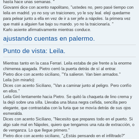
hasta hace unas semanas. "
Giovanni dice con acento napolitano, "ustedes no, pero pasé tiempo con
leila en madrid. yo no soy un traicionero, yo le soy leal. elejí quedarme
para pelear junto a ella en vez de ir a ser jefe a nápoles. la primera vez
que maté a alguien fue bajo su mando. yo no la traicionaría. "
Karlo asiente afirmativamente mientras conduce.
ajustando cuentas en palermo.
Punto de vista: Leila.
Mientras tanto en la casa Ferrari. Leila estaba de pie frente a la enorme
chimenea apagada. Pietro cerró la puerta detrás de sí al entrar.
Pietro dice con acento siciliano, "Ya salieron. Van bien armados."
Leila (sin mirarlo):
Dices con acento Siciliano, "Van a caminar junto al peligro. Pero confío
en ellos."
Leila Giró lentamente hacia Pietro. Se quitó la chaqueta de lino crema y
la dejó sobre una silla. Llevaba una blusa negra ceñida, sencilla pero
elegante, que contrastaba con la furia que se movía detrás de sus ojos
esmeralda.
Dices con acento Siciliano, "Necesito que prepares todo en el puerto. Si
algo sale mal en Nápoles, quiero que tengamos una ruta de extracción, o
de venganza. Lo que llegue primero."
Pietro dice con acento siciliano, "¿Estás pensando en el infiltrado?"