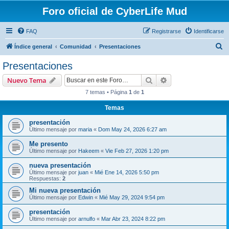
Foro oficial de CyberLife Mud
FAQ
Registrarse
Identificarse
B
Índice general
Comunidad
Presentaciones
u
Presentaciones
s
Buscar
Búsqueda avanzad
Nuevo Tema
c
7 temas • Página
1
de
1
a
Temas
r
presentación
Último mensaje por
maria
«
Dom May 24, 2026 6:27 am
Me presento
Último mensaje por
Hakeem
«
Vie Feb 27, 2026 1:20 pm
nueva presentación
Último mensaje por
juan
«
Mié Ene 14, 2026 5:50 pm
Respuestas:
2
Mi nueva presentación
Último mensaje por
Edwin
«
Mié May 29, 2024 9:54 pm
presentación
Último mensaje por
arnulfo
«
Mar Abr 23, 2024 8:22 pm