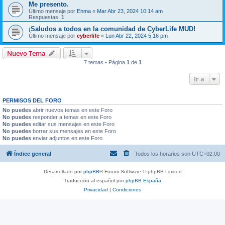
Me presento.
Último mensaje por
Enma
«
Mar Abr 23, 2024 10:14 am
Respuestas:
1
¡Saludos a todos en la comunidad de CyberLife MUD!
Último mensaje por
cyberlife
«
Lun Abr 22, 2024 5:16 pm
Nuevo Tema
7 temas • Página
1
de
1
Ir a
PERMISOS DEL FORO
No puedes
abrir nuevos temas en este Foro
No puedes
responder a temas en este Foro
No puedes
editar sus mensajes en este Foro
No puedes
borrar sus mensajes en este Foro
No puedes
enviar adjuntos en este Foro
Índice general
Todos los horarios son
UTC+02:00
Desarrollado por
phpBB
® Forum Software © phpBB Limited
Traducción al español por
phpBB España
Privacidad
|
Condiciones