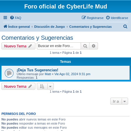
Foro oficial de CyberLife Mud
FAQ
Registrarse
Identificarse
B
Índice general
Discusión de Juego
Comentarios y Sugerencias
u
Comentarios y Sugerencias
s
Buscar
Búsqueda avanzad
Nuevo Tema
c
1 tema • Página
1
de
1
a
Temas
r
¡Deja Tus Sugerencias!
Último mensaje por
Matt
«
Vie Ago 02, 2024 9:31 pm
Respuestas:
1
Nuevo Tema
1 tema • Página
1
de
1
Ir a
PERMISOS DEL FORO
No puedes
abrir nuevos temas en este Foro
No puedes
responder a temas en este Foro
No puedes
editar sus mensajes en este Foro