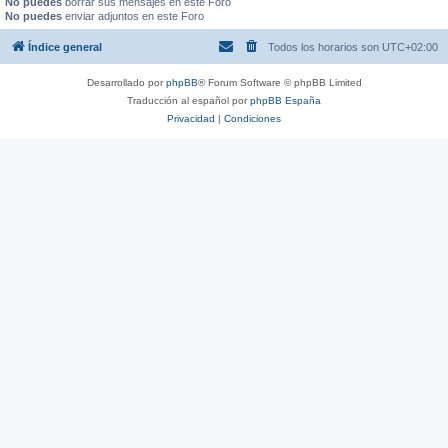
No puedes
borrar sus mensajes en este Foro
No puedes
enviar adjuntos en este Foro
Índice general
Todos los horarios son
UTC+02:00
Desarrollado por
phpBB
® Forum Software © phpBB Limited
Traducción al español por
phpBB España
Privacidad
|
Condiciones