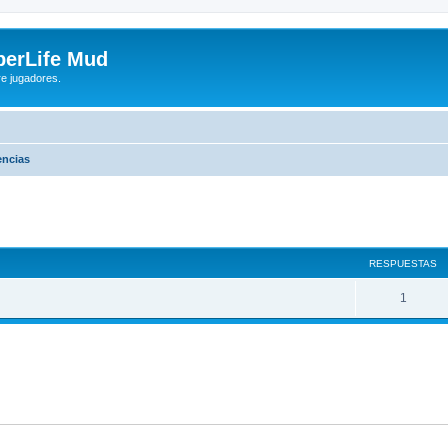
yberLife Mud
re jugadores.
encias
queda avanzada
RESPUESTAS
1