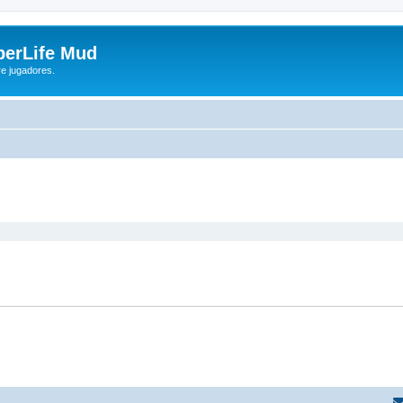
yberLife Mud
re jugadores.
queda avanzada