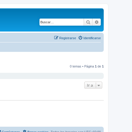
Buscar
Búsqueda avanza
Registrarse
Identificarse
0 temas • Página
1
de
1
Ir a