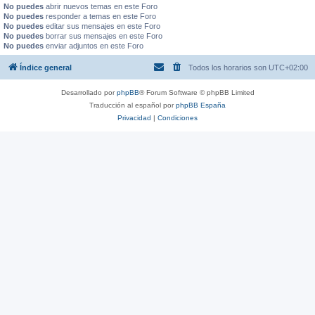
No puedes
abrir nuevos temas en este Foro
No puedes
responder a temas en este Foro
No puedes
editar sus mensajes en este Foro
No puedes
borrar sus mensajes en este Foro
No puedes
enviar adjuntos en este Foro
Índice general
Todos los horarios son
UTC+02:00
Desarrollado por
phpBB
® Forum Software © phpBB Limited
Traducción al español por
phpBB España
Privacidad
|
Condiciones