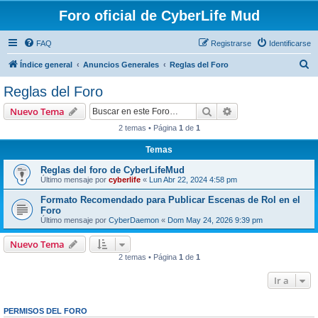
Foro oficial de CyberLife Mud
FAQ
Registrarse
Identificarse
B
Índice general
Anuncios Generales
Reglas del Foro
u
Reglas del Foro
s
Buscar
Búsqueda avanzad
Nuevo Tema
c
2 temas • Página
1
de
1
a
Temas
r
Reglas del foro de CyberLifeMud
Último mensaje por
cyberlife
«
Lun Abr 22, 2024 4:58 pm
Formato Recomendado para Publicar Escenas de Rol en el
Foro
Último mensaje por
CyberDaemon
«
Dom May 24, 2026 9:39 pm
Nuevo Tema
2 temas • Página
1
de
1
Ir a
PERMISOS DEL FORO