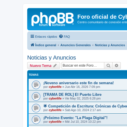
Foro oficial de C
Centro comunitario de conexión ent
Enlaces rápidos
FAQ
Índice general
Anuncios Generales
Noticias y Anuncios
Noticias y Anuncios
Buscar
Bús
Nuevo Tema
TEMAS
¡Noveno aniversario este fin de semana!
por
cyberlife
»
Jue Abr 16, 2026 7:09 pm
[TRAMA DE ROL] El Puerto Libre
por
cyberlife
»
Vie May 02, 2025 6:28 pm
🌟 Competición de Escritura: Crónicas de Cyber
por
cyberlife
»
Sab Ago 10, 2024 2:17 am
¡Próximo Evento: "La Plaga Digital"!
por
cyberlife
»
Mié Jul 10, 2024 10:22 pm