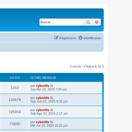
Buscar
Búsqueda avanza
Registrarse
Identificarse
9 temas • Página
1
de
1
VISTAS
ÚLTIMO MENSAJE
por
cyberlife
1343
Jue Abr 16, 2026 7:09 pm
por
cyberlife
126679
Sab Jun 21, 2025 9:32 pm
por
cyberlife
195954
Sab Ago 10, 2024 2:17 am
por
cyberlife
73846
Mié Jul 10, 2024 10:22 pm