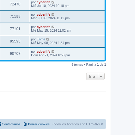
por
cyberlife
72470
Mié Jul 10, 2024 10:18 pm
por
cyberlife
71199
Mar Jul 09, 2024 11:12 pm
por
cyberlife
77101
Mié May 15, 2024 11:02 am
por
Enma
95593
Mié May 08, 2024 1:34 pm
por
cyberlife
90707
Dom Abr 21, 2024 6:53 pm
9 temas • Página
1
de
1
Ir a
Contáctanos
Borrar cookies
Todos los horarios son
UTC+02:00