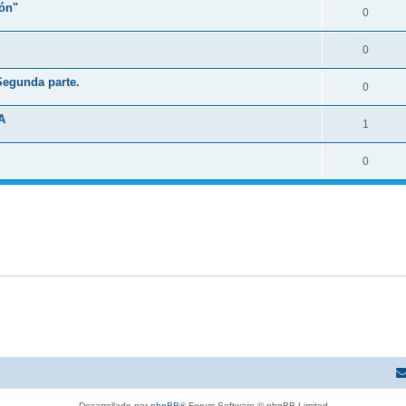
ión"
0
0
 Segunda parte.
0
A
1
0
Desarrollado por
phpBB
® Forum Software © phpBB Limited