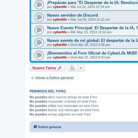
¡Prepárate para "El Despertar de la IA: Revoluc
por
cyberlife
»
Mié Jul 10, 2024 10:18 pm
Nuevo servidor de Discord
por
cyberlife
»
Mar Jul 09, 2024 11:12 pm
Nuevo Evento Principal: El Despertar de la IA,
por
cyberlife
»
Mié May 15, 2024 11:02 am
Nuevo evento de rol global: El despertar de la I
por
cyberlife
»
Dom Abr 28, 2024 9:36 pm
¡Bienvenidos al Foro Oficial de CyberLife MUD!
por
cyberlife
»
Dom Abr 21, 2024 6:53 pm
Nuevo Tema
Volver a Índice general
PERMISOS DEL FORO
No puedes
abrir nuevos temas en este Foro
No puedes
responder a temas en este Foro
No puedes
editar sus mensajes en este Foro
No puedes
borrar sus mensajes en este Foro
No puedes
enviar adjuntos en este Foro
Índice general