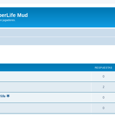
yberLife Mud
re jugadores.
queda avanzada
RESPUESTAS
0
2
life 🌟
0
0