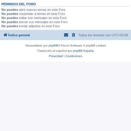
PERMISOS DEL FORO
No puedes
abrir nuevos temas en este Foro
No puedes
responder a temas en este Foro
No puedes
editar sus mensajes en este Foro
No puedes
borrar sus mensajes en este Foro
No puedes
enviar adjuntos en este Foro
Índice general
Todos los horarios son
UTC+02:00
Desarrollado por
phpBB
® Forum Software © phpBB Limited
Traducción al español por
phpBB España
Privacidad
|
Condiciones