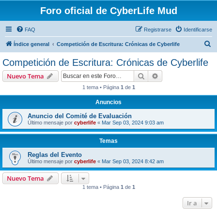
Foro oficial de CyberLife Mud
FAQ
Registrarse
Identificarse
B
Índice general
Competición de Escritura: Crónicas de Cyberlife
u
Competición de Escritura: Crónicas de Cyberlife
s
Buscar
Búsqueda avanzad
Nuevo Tema
c
1 tema • Página
1
de
1
a
Anuncios
r
Anuncio del Comité de Evaluación
Último mensaje por
cyberlife
«
Mar Sep 03, 2024 9:03 am
Temas
Reglas del Evento
Último mensaje por
cyberlife
«
Mar Sep 03, 2024 8:42 am
Nuevo Tema
1 tema • Página
1
de
1
Ir a