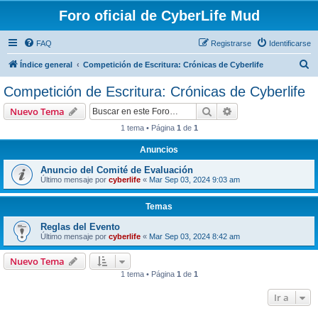
Foro oficial de CyberLife Mud
FAQ
Registrarse
Identificarse
B
Índice general
Competición de Escritura: Crónicas de Cyberlife
u
Competición de Escritura: Crónicas de Cyberlife
s
Buscar
Búsqueda avanzad
Nuevo Tema
c
1 tema • Página
1
de
1
a
Anuncios
r
Anuncio del Comité de Evaluación
Último mensaje por
cyberlife
«
Mar Sep 03, 2024 9:03 am
Temas
Reglas del Evento
Último mensaje por
cyberlife
«
Mar Sep 03, 2024 8:42 am
Nuevo Tema
1 tema • Página
1
de
1
Ir a