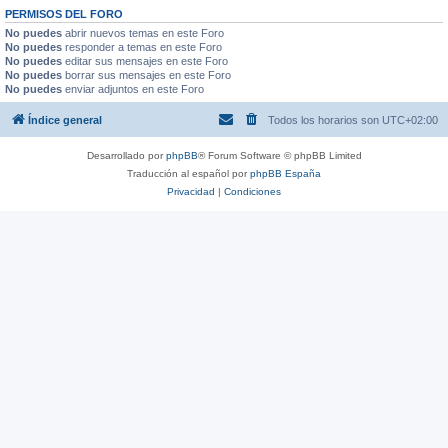
PERMISOS DEL FORO
No puedes
abrir nuevos temas en este Foro
No puedes
responder a temas en este Foro
No puedes
editar sus mensajes en este Foro
No puedes
borrar sus mensajes en este Foro
No puedes
enviar adjuntos en este Foro
Índice general
Todos los horarios son
UTC+02:00
Desarrollado por
phpBB
® Forum Software © phpBB Limited
Traducción al español por
phpBB España
Privacidad
|
Condiciones