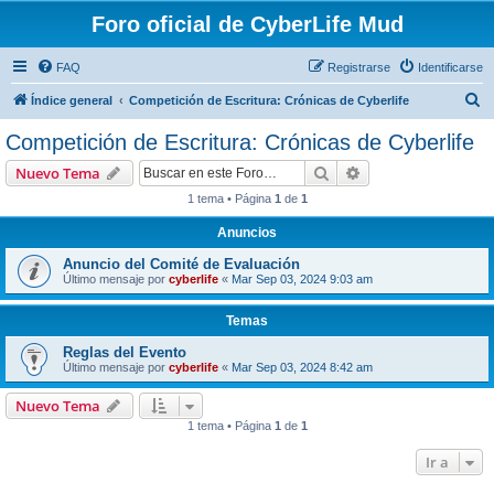
Foro oficial de CyberLife Mud
FAQ
Registrarse
Identificarse
B
Índice general
Competición de Escritura: Crónicas de Cyberlife
u
Competición de Escritura: Crónicas de Cyberlife
s
Buscar
Búsqueda avanzad
Nuevo Tema
c
1 tema • Página
1
de
1
a
Anuncios
r
Anuncio del Comité de Evaluación
Último mensaje por
cyberlife
«
Mar Sep 03, 2024 9:03 am
Temas
Reglas del Evento
Último mensaje por
cyberlife
«
Mar Sep 03, 2024 8:42 am
Nuevo Tema
1 tema • Página
1
de
1
Ir a