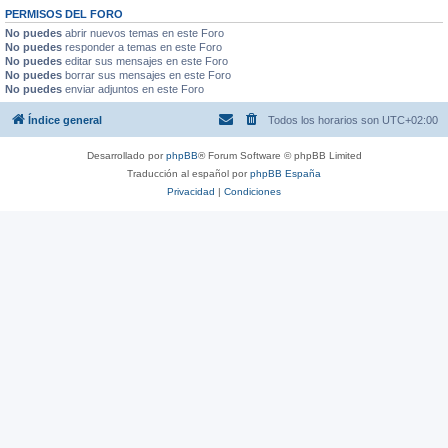
PERMISOS DEL FORO
No puedes
abrir nuevos temas en este Foro
No puedes
responder a temas en este Foro
No puedes
editar sus mensajes en este Foro
No puedes
borrar sus mensajes en este Foro
No puedes
enviar adjuntos en este Foro
Índice general
Todos los horarios son
UTC+02:00
Desarrollado por
phpBB
® Forum Software © phpBB Limited
Traducción al español por
phpBB España
Privacidad
|
Condiciones