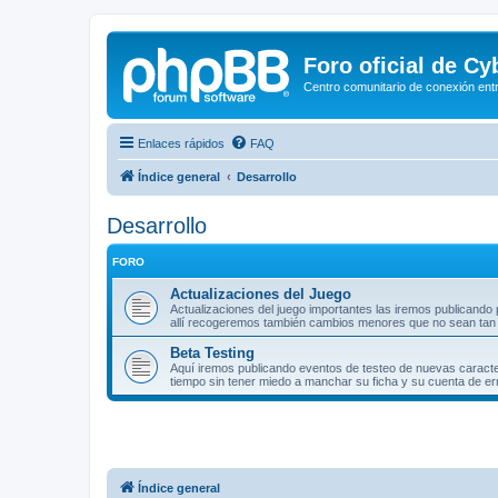
Foro oficial de C
Centro comunitario de conexión ent
Enlaces rápidos
FAQ
Índice general
Desarrollo
Desarrollo
FORO
Actualizaciones del Juego
Actualizaciones del juego importantes las iremos publicando
allí recogeremos también cambios menores que no sean tan 
Beta Testing
Aquí iremos publicando eventos de testeo de nuevas caracte
tiempo sin tener miedo a manchar su ficha y su cuenta de e
Índice general