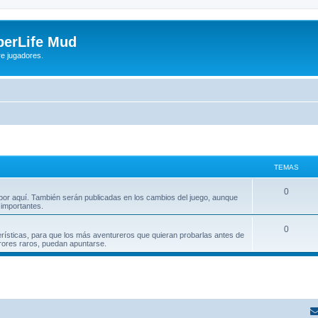
yberLife Mud
re jugadores.
TEMAS
0
 por aquí. También serán publicadas en los cambios del juego, aunque
importantes.
0
rísticas, para que los más aventureros que quieran probarlas antes de
rrores raros, puedan apuntarse.