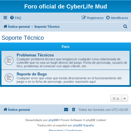
Foro oficial de CyberLife Mud
FAQ
Registrarse
Identificarse
B
Índice general
Soporte Técnico
u
Soporte Técnico
s
Foro
c
a
Problemas Técnicos
Cualquier problema técnico que tengascon cualquier cosa relacionada de
r
cyberlife que no sea un bugh directo del juego. Ficha de personaje, usuario de
foro, problemas al conectar con algún cliente, etc.
Reporte de Bugs
Cualquier error que veas que incida directamente en el funcionamiento del
juego o en tu ficha de personaje, puedes reportarlo aquí.
Ir a
Índice general
Todos los horarios son
UTC+02:00
Desarrollado por
phpBB
® Forum Software © phpBB Limited
Traducción al español por
phpBB España
Privacidad
|
Condiciones