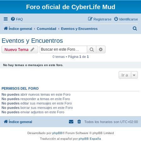
Foro oficial de CyberLife Mud
FAQ
Registrarse
Identificarse
B
Índice general
Comunidad
Eventos y Encuentros
u
Eventos y Encuentros
s
Buscar
Búsqueda avanzad
Nuevo Tema
c
0 temas • Página
1
de
1
a
No hay temas o mensajes en este foro.
r
Ir a
PERMISOS DEL FORO
No puedes
abrir nuevos temas en este Foro
No puedes
responder a temas en este Foro
No puedes
editar sus mensajes en este Foro
No puedes
borrar sus mensajes en este Foro
No puedes
enviar adjuntos en este Foro
Índice general
Todos los horarios son
UTC+02:00
Desarrollado por
phpBB
® Forum Software © phpBB Limited
Traducción al español por
phpBB España