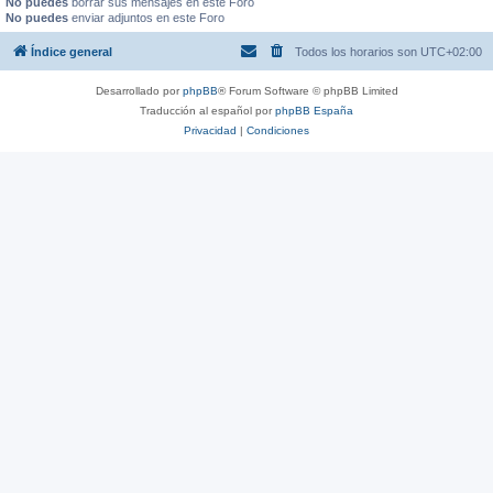
No puedes
borrar sus mensajes en este Foro
No puedes
enviar adjuntos en este Foro
Índice general
Todos los horarios son
UTC+02:00
Desarrollado por
phpBB
® Forum Software © phpBB Limited
Traducción al español por
phpBB España
Privacidad
|
Condiciones