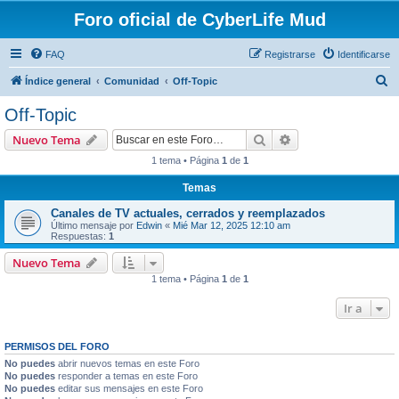
Foro oficial de CyberLife Mud
FAQ
Registrarse
Identificarse
B
Índice general
Comunidad
Off-Topic
u
Off-Topic
s
Buscar
Búsqueda avanzad
Nuevo Tema
c
1 tema • Página
1
de
1
a
Temas
r
Canales de TV actuales, cerrados y reemplazados
Último mensaje por
Edwin
«
Mié Mar 12, 2025 12:10 am
Respuestas:
1
Nuevo Tema
1 tema • Página
1
de
1
Ir a
PERMISOS DEL FORO
No puedes
abrir nuevos temas en este Foro
No puedes
responder a temas en este Foro
No puedes
editar sus mensajes en este Foro