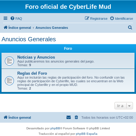
Foro oficial de CyberLife Mud
FAQ
Registrarse
Identificarse
B
Índice general
Anuncios Generales
u
Anuncios Generales
s
Foro
c
a
Noticias y Anuncios
Aquí publicaremos los anuncios generales del juego.
r
Temas:
9
Reglas del Foro
Aquí se incluirán las reglas de participación del foro. No confundir con las
reglas de participación de Cyberlife, las cuales se encuentran en la Web
principal de Cyberlife y en el propio MUD.
Temas:
2
Ir a
Índice general
Todos los horarios son
UTC+02:00
Desarrollado por
phpBB
® Forum Software © phpBB Limited
Traducción al español por
phpBB España