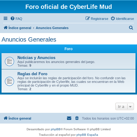
Foro oficial de CyberLife Mud
FAQ
Registrarse
Identificarse
B
Índice general
Anuncios Generales
u
Anuncios Generales
s
Foro
c
a
Noticias y Anuncios
Aquí publicaremos los anuncios generales del juego.
r
Temas:
9
Reglas del Foro
Aquí se incluirán las reglas de participación del foro. No confundir con las
reglas de participación de Cyberlife, las cuales se encuentran en la Web
principal de Cyberlife y en el propio MUD.
Temas:
2
Ir a
Índice general
Todos los horarios son
UTC+02:00
Desarrollado por
phpBB
® Forum Software © phpBB Limited
Traducción al español por
phpBB España