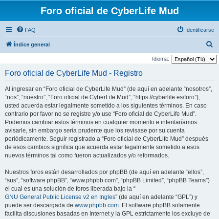
Foro oficial de CyberLife Mud
FAQ
Identificarse
B
Índice general
u
Idioma:
s
Foro oficial de CyberLife Mud - Registro
c
Al ingresar en “Foro oficial de CyberLife Mud” (de aquí en adelante “nosotros”,
a
“nos”, “nuestro”, “Foro oficial de CyberLife Mud”, “https://cyberlife.es/foro”),
r
usted acuerda estar legalmente sometido a los siguientes términos. En caso
contrario por favor no se registre y/o use “Foro oficial de CyberLife Mud”.
Podemos cambiar estos términos en cualquier momento e intentaríamos
avisarle, sin embargo sería prudente que los revisase por su cuenta
periódicamente. Seguir registrado a “Foro oficial de CyberLife Mud” después
de esos cambios significa que acuerda estar legalmente sometido a esos
nuevos términos tal como fueron actualizados y/o reformados.
Nuestros foros están desarrollados por phpBB (de aquí en adelante “ellos”,
“sus”, “software phpBB”, “www.phpbb.com”, “phpBB Limited”, “phpBB Teams”)
el cual es una solución de foros liberada bajo la “
GNU General Public License v2 en Ingles
” (de aquí en adelante “GPL”) y
puede ser descargada de
www.phpbb.com
. El software phpBB solamente
facilita discusiones basadas en Internet y la GPL estrictamente los excluye de