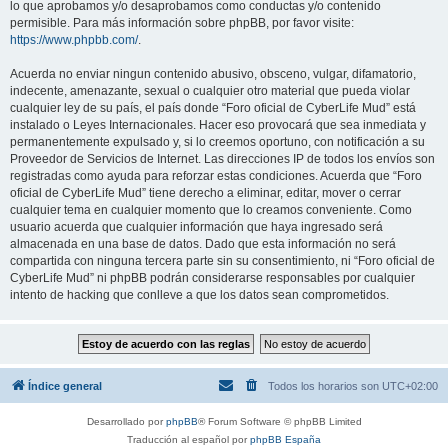
lo que aprobamos y/o desaprobamos como conductas y/o contenido
permisible. Para más información sobre phpBB, por favor visite:
https://www.phpbb.com/
.
Acuerda no enviar ningun contenido abusivo, obsceno, vulgar, difamatorio,
indecente, amenazante, sexual o cualquier otro material que pueda violar
cualquier ley de su país, el país donde “Foro oficial de CyberLife Mud” está
instalado o Leyes Internacionales. Hacer eso provocará que sea inmediata y
permanentemente expulsado y, si lo creemos oportuno, con notificación a su
Proveedor de Servicios de Internet. Las direcciones IP de todos los envíos son
registradas como ayuda para reforzar estas condiciones. Acuerda que “Foro
oficial de CyberLife Mud” tiene derecho a eliminar, editar, mover o cerrar
cualquier tema en cualquier momento que lo creamos conveniente. Como
usuario acuerda que cualquier información que haya ingresado será
almacenada en una base de datos. Dado que esta información no será
compartida con ninguna tercera parte sin su consentimiento, ni “Foro oficial de
CyberLife Mud” ni phpBB podrán considerarse responsables por cualquier
intento de hacking que conlleve a que los datos sean comprometidos.
Índice general
Todos los horarios son
UTC+02:00
Desarrollado por
phpBB
® Forum Software © phpBB Limited
Traducción al español por
phpBB España