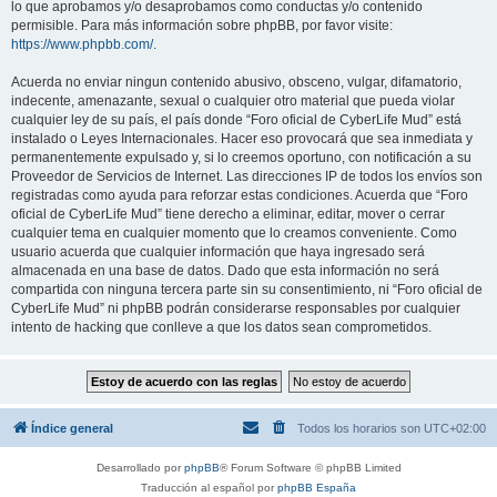
lo que aprobamos y/o desaprobamos como conductas y/o contenido
permisible. Para más información sobre phpBB, por favor visite:
https://www.phpbb.com/
.
Acuerda no enviar ningun contenido abusivo, obsceno, vulgar, difamatorio,
indecente, amenazante, sexual o cualquier otro material que pueda violar
cualquier ley de su país, el país donde “Foro oficial de CyberLife Mud” está
instalado o Leyes Internacionales. Hacer eso provocará que sea inmediata y
permanentemente expulsado y, si lo creemos oportuno, con notificación a su
Proveedor de Servicios de Internet. Las direcciones IP de todos los envíos son
registradas como ayuda para reforzar estas condiciones. Acuerda que “Foro
oficial de CyberLife Mud” tiene derecho a eliminar, editar, mover o cerrar
cualquier tema en cualquier momento que lo creamos conveniente. Como
usuario acuerda que cualquier información que haya ingresado será
almacenada en una base de datos. Dado que esta información no será
compartida con ninguna tercera parte sin su consentimiento, ni “Foro oficial de
CyberLife Mud” ni phpBB podrán considerarse responsables por cualquier
intento de hacking que conlleve a que los datos sean comprometidos.
Índice general
Todos los horarios son
UTC+02:00
Desarrollado por
phpBB
® Forum Software © phpBB Limited
Traducción al español por
phpBB España