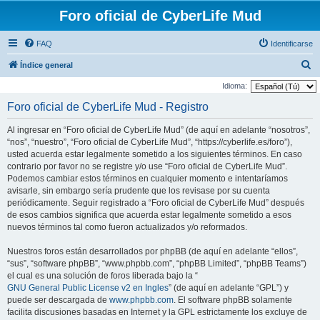
Foro oficial de CyberLife Mud
FAQ
Identificarse
B
Índice general
u
Idioma:
s
Foro oficial de CyberLife Mud - Registro
c
Al ingresar en “Foro oficial de CyberLife Mud” (de aquí en adelante “nosotros”,
a
“nos”, “nuestro”, “Foro oficial de CyberLife Mud”, “https://cyberlife.es/foro”),
r
usted acuerda estar legalmente sometido a los siguientes términos. En caso
contrario por favor no se registre y/o use “Foro oficial de CyberLife Mud”.
Podemos cambiar estos términos en cualquier momento e intentaríamos
avisarle, sin embargo sería prudente que los revisase por su cuenta
periódicamente. Seguir registrado a “Foro oficial de CyberLife Mud” después
de esos cambios significa que acuerda estar legalmente sometido a esos
nuevos términos tal como fueron actualizados y/o reformados.
Nuestros foros están desarrollados por phpBB (de aquí en adelante “ellos”,
“sus”, “software phpBB”, “www.phpbb.com”, “phpBB Limited”, “phpBB Teams”)
el cual es una solución de foros liberada bajo la “
GNU General Public License v2 en Ingles
” (de aquí en adelante “GPL”) y
puede ser descargada de
www.phpbb.com
. El software phpBB solamente
facilita discusiones basadas en Internet y la GPL estrictamente los excluye de