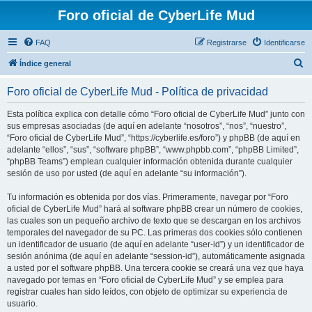
Foro oficial de CyberLife Mud
FAQ
Registrarse
Identificarse
B
Índice general
u
Foro oficial de CyberLife Mud - Política de privacidad
s
c
Esta política explica con detalle cómo “Foro oficial de CyberLife Mud” junto con
sus empresas asociadas (de aquí en adelante “nosotros”, “nos”, “nuestro”,
a
“Foro oficial de CyberLife Mud”, “https://cyberlife.es/foro”) y phpBB (de aquí en
r
adelante “ellos”, “sus”, “software phpBB”, “www.phpbb.com”, “phpBB Limited”,
“phpBB Teams”) emplean cualquier información obtenida durante cualquier
sesión de uso por usted (de aquí en adelante “su información”).
Tu información es obtenida por dos vías. Primeramente, navegar por “Foro
oficial de CyberLife Mud” hará al software phpBB crear un número de cookies,
las cuales son un pequeño archivo de texto que se descargan en los archivos
temporales del navegador de su PC. Las primeras dos cookies sólo contienen
un identificador de usuario (de aquí en adelante “user-id”) y un identificador de
sesión anónima (de aquí en adelante “session-id”), automáticamente asignada
a usted por el software phpBB. Una tercera cookie se creará una vez que haya
navegado por temas en “Foro oficial de CyberLife Mud” y se emplea para
registrar cuales han sido leídos, con objeto de optimizar su experiencia de
usuario.