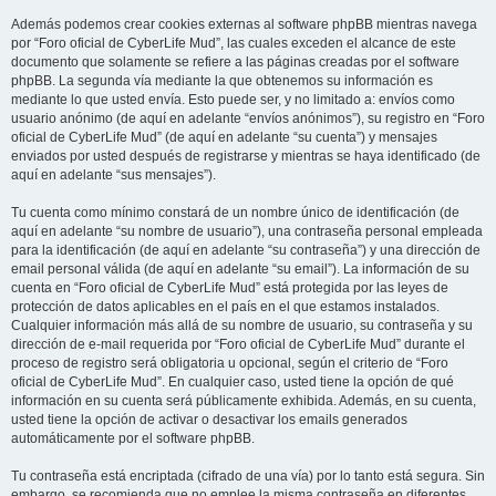
Además podemos crear cookies externas al software phpBB mientras navega
por “Foro oficial de CyberLife Mud”, las cuales exceden el alcance de este
documento que solamente se refiere a las páginas creadas por el software
phpBB. La segunda vía mediante la que obtenemos su información es
mediante lo que usted envía. Esto puede ser, y no limitado a: envíos como
usuario anónimo (de aquí en adelante “envíos anónimos”), su registro en “Foro
oficial de CyberLife Mud” (de aquí en adelante “su cuenta”) y mensajes
enviados por usted después de registrarse y mientras se haya identificado (de
aquí en adelante “sus mensajes”).
Tu cuenta como mínimo constará de un nombre único de identificación (de
aquí en adelante “su nombre de usuario”), una contraseña personal empleada
para la identificación (de aquí en adelante “su contraseña”) y una dirección de
email personal válida (de aquí en adelante “su email”). La información de su
cuenta en “Foro oficial de CyberLife Mud” está protegida por las leyes de
protección de datos aplicables en el país en el que estamos instalados.
Cualquier información más allá de su nombre de usuario, su contraseña y su
dirección de e-mail requerida por “Foro oficial de CyberLife Mud” durante el
proceso de registro será obligatoria u opcional, según el criterio de “Foro
oficial de CyberLife Mud”. En cualquier caso, usted tiene la opción de qué
información en su cuenta será públicamente exhibida. Además, en su cuenta,
usted tiene la opción de activar o desactivar los emails generados
automáticamente por el software phpBB.
Tu contraseña está encriptada (cifrado de una vía) por lo tanto está segura. Sin
embargo, se recomienda que no emplee la misma contraseña en diferentes