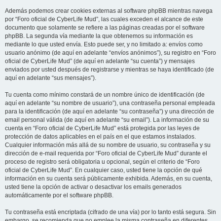
Además podemos crear cookies externas al software phpBB mientras navega
por “Foro oficial de CyberLife Mud”, las cuales exceden el alcance de este
documento que solamente se refiere a las páginas creadas por el software
phpBB. La segunda vía mediante la que obtenemos su información es
mediante lo que usted envía. Esto puede ser, y no limitado a: envíos como
usuario anónimo (de aquí en adelante “envíos anónimos”), su registro en “Foro
oficial de CyberLife Mud” (de aquí en adelante “su cuenta”) y mensajes
enviados por usted después de registrarse y mientras se haya identificado (de
aquí en adelante “sus mensajes”).
Tu cuenta como mínimo constará de un nombre único de identificación (de
aquí en adelante “su nombre de usuario”), una contraseña personal empleada
para la identificación (de aquí en adelante “su contraseña”) y una dirección de
email personal válida (de aquí en adelante “su email”). La información de su
cuenta en “Foro oficial de CyberLife Mud” está protegida por las leyes de
protección de datos aplicables en el país en el que estamos instalados.
Cualquier información más allá de su nombre de usuario, su contraseña y su
dirección de e-mail requerida por “Foro oficial de CyberLife Mud” durante el
proceso de registro será obligatoria u opcional, según el criterio de “Foro
oficial de CyberLife Mud”. En cualquier caso, usted tiene la opción de qué
información en su cuenta será públicamente exhibida. Además, en su cuenta,
usted tiene la opción de activar o desactivar los emails generados
automáticamente por el software phpBB.
Tu contraseña está encriptada (cifrado de una vía) por lo tanto está segura. Sin
embargo, se recomienda que no emplee la misma contraseña en diferentes