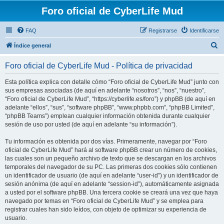
Foro oficial de CyberLife Mud
FAQ
Registrarse
Identificarse
B
Índice general
u
Foro oficial de CyberLife Mud - Política de privacidad
s
c
Esta política explica con detalle cómo “Foro oficial de CyberLife Mud” junto con
sus empresas asociadas (de aquí en adelante “nosotros”, “nos”, “nuestro”,
a
“Foro oficial de CyberLife Mud”, “https://cyberlife.es/foro”) y phpBB (de aquí en
r
adelante “ellos”, “sus”, “software phpBB”, “www.phpbb.com”, “phpBB Limited”,
“phpBB Teams”) emplean cualquier información obtenida durante cualquier
sesión de uso por usted (de aquí en adelante “su información”).
Tu información es obtenida por dos vías. Primeramente, navegar por “Foro
oficial de CyberLife Mud” hará al software phpBB crear un número de cookies,
las cuales son un pequeño archivo de texto que se descargan en los archivos
temporales del navegador de su PC. Las primeras dos cookies sólo contienen
un identificador de usuario (de aquí en adelante “user-id”) y un identificador de
sesión anónima (de aquí en adelante “session-id”), automáticamente asignada
a usted por el software phpBB. Una tercera cookie se creará una vez que haya
navegado por temas en “Foro oficial de CyberLife Mud” y se emplea para
registrar cuales han sido leídos, con objeto de optimizar su experiencia de
usuario.