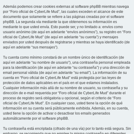
Además podemos crear cookies externas al software phpBB mientras navega
por “Foro oficial de CyberLife Mud”, las cuales exceden el alcance de este
documento que solamente se refiere a las páginas creadas por el software
phpBB. La segunda vía mediante la que obtenemos su información es
mediante lo que usted envía. Esto puede ser, y no limitado a: envíos como
usuario anónimo (de aquí en adelante “envíos anónimos”), su registro en “Foro
oficial de CyberLife Mud” (de aquí en adelante “su cuenta”) y mensajes
enviados por usted después de registrarse y mientras se haya identificado (de
aquí en adelante “sus mensajes”).
Tu cuenta como mínimo constará de un nombre único de identificación (de
aquí en adelante “su nombre de usuario”), una contraseña personal empleada
para la identificación (de aquí en adelante “su contraseña”) y una dirección de
email personal válida (de aquí en adelante “su email”). La información de su
cuenta en “Foro oficial de CyberLife Mud” está protegida por las leyes de
protección de datos aplicables en el país en el que estamos instalados.
Cualquier información más allá de su nombre de usuario, su contraseña y su
dirección de e-mail requerida por “Foro oficial de CyberLife Mud” durante el
proceso de registro será obligatoria u opcional, según el criterio de “Foro
oficial de CyberLife Mud”. En cualquier caso, usted tiene la opción de qué
información en su cuenta será públicamente exhibida. Además, en su cuenta,
usted tiene la opción de activar o desactivar los emails generados
automáticamente por el software phpBB.
Tu contraseña está encriptada (cifrado de una vía) por lo tanto está segura. Sin
embargo, se recomienda que no emplee la misma contraseña en diferentes