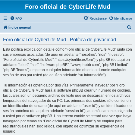
Foro oficial de CyberLife Mud
FAQ
Registrarse
Identificarse
B
Índice general
u
Foro oficial de CyberLife Mud - Política de privacidad
s
c
Esta política explica con detalle cómo “Foro oficial de CyberLife Mud” junto con
sus empresas asociadas (de aquí en adelante “nosotros”, “nos”, “nuestro”,
a
“Foro oficial de CyberLife Mud”, “https://cyberlife.es/foro”) y phpBB (de aquí en
r
adelante “ellos”, “sus”, “software phpBB”, “www.phpbb.com”, “phpBB Limited”,
“phpBB Teams”) emplean cualquier información obtenida durante cualquier
sesión de uso por usted (de aquí en adelante “su información”).
Tu información es obtenida por dos vías. Primeramente, navegar por “Foro
oficial de CyberLife Mud” hará al software phpBB crear un número de cookies,
las cuales son un pequeño archivo de texto que se descargan en los archivos
temporales del navegador de su PC. Las primeras dos cookies sólo contienen
un identificador de usuario (de aquí en adelante “user-id”) y un identificador de
sesión anónima (de aquí en adelante “session-id”), automáticamente asignada
a usted por el software phpBB. Una tercera cookie se creará una vez que haya
navegado por temas en “Foro oficial de CyberLife Mud” y se emplea para
registrar cuales han sido leídos, con objeto de optimizar su experiencia de
usuario.