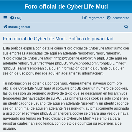
Foro oficial de CyberLife Mud
FAQ
Registrarse
Identificarse
B
Índice general
u
Foro oficial de CyberLife Mud - Política de privacidad
s
c
Esta política explica con detalle cómo “Foro oficial de CyberLife Mud” junto con
sus empresas asociadas (de aquí en adelante “nosotros”, “nos”, “nuestro”,
a
“Foro oficial de CyberLife Mud”, “https://cyberlife.es/foro”) y phpBB (de aquí en
r
adelante “ellos”, “sus”, “software phpBB”, “www.phpbb.com”, “phpBB Limited”,
“phpBB Teams”) emplean cualquier información obtenida durante cualquier
sesión de uso por usted (de aquí en adelante “su información”).
Tu información es obtenida por dos vías. Primeramente, navegar por “Foro
oficial de CyberLife Mud” hará al software phpBB crear un número de cookies,
las cuales son un pequeño archivo de texto que se descargan en los archivos
temporales del navegador de su PC. Las primeras dos cookies sólo contienen
un identificador de usuario (de aquí en adelante “user-id”) y un identificador de
sesión anónima (de aquí en adelante “session-id”), automáticamente asignada
a usted por el software phpBB. Una tercera cookie se creará una vez que haya
navegado por temas en “Foro oficial de CyberLife Mud” y se emplea para
registrar cuales han sido leídos, con objeto de optimizar su experiencia de
usuario.