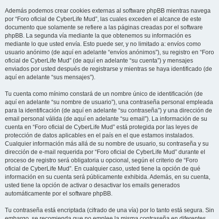
Además podemos crear cookies externas al software phpBB mientras navega
por “Foro oficial de CyberLife Mud”, las cuales exceden el alcance de este
documento que solamente se refiere a las páginas creadas por el software
phpBB. La segunda vía mediante la que obtenemos su información es
mediante lo que usted envía. Esto puede ser, y no limitado a: envíos como
usuario anónimo (de aquí en adelante “envíos anónimos”), su registro en “Foro
oficial de CyberLife Mud” (de aquí en adelante “su cuenta”) y mensajes
enviados por usted después de registrarse y mientras se haya identificado (de
aquí en adelante “sus mensajes”).
Tu cuenta como mínimo constará de un nombre único de identificación (de
aquí en adelante “su nombre de usuario”), una contraseña personal empleada
para la identificación (de aquí en adelante “su contraseña”) y una dirección de
email personal válida (de aquí en adelante “su email”). La información de su
cuenta en “Foro oficial de CyberLife Mud” está protegida por las leyes de
protección de datos aplicables en el país en el que estamos instalados.
Cualquier información más allá de su nombre de usuario, su contraseña y su
dirección de e-mail requerida por “Foro oficial de CyberLife Mud” durante el
proceso de registro será obligatoria u opcional, según el criterio de “Foro
oficial de CyberLife Mud”. En cualquier caso, usted tiene la opción de qué
información en su cuenta será públicamente exhibida. Además, en su cuenta,
usted tiene la opción de activar o desactivar los emails generados
automáticamente por el software phpBB.
Tu contraseña está encriptada (cifrado de una vía) por lo tanto está segura. Sin
embargo, se recomienda que no emplee la misma contraseña en diferentes