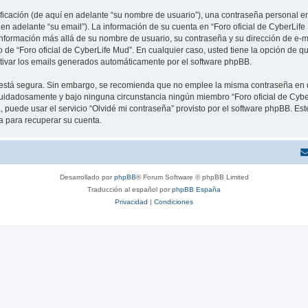
cación (de aquí en adelante “su nombre de usuario”), una contraseña personal emp
 en adelante “su email”). La información de su cuenta en “Foro oficial de CyberLife
información más allá de su nombre de usuario, su contraseña y su dirección de e-ma
rio de “Foro oficial de CyberLife Mud”. En cualquier caso, usted tiene la opción de
ctivar los emails generados automáticamente por el software phpBB.
to está segura. Sin embargo, se recomienda que no emplee la misma contraseña en 
cuidadosamente y bajo ninguna circunstancia ningún miembro “Foro oficial de Cyber
 puede usar el servicio “Olvidé mi contraseña” provisto por el software phpBB. Est
 para recuperar su cuenta.
Desarrollado por
phpBB
® Forum Software © phpBB Limited
Traducción al español por
phpBB España
Privacidad
|
Condiciones