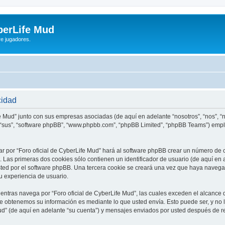
yberLife Mud
re jugadores.
cidad
fe Mud” junto con sus empresas asociadas (de aquí en adelante “nosotros”, “nos”, “n
os”, “sus”, “software phpBB”, “www.phpbb.com”, “phpBB Limited”, “phpBB Teams”) em
r por “Foro oficial de CyberLife Mud” hará al software phpBB crear un número de 
Las primeras dos cookies sólo contienen un identificador de usuario (de aquí en a
sted por el software phpBB. Una tercera cookie se creará una vez que haya navega
su experiencia de usuario.
tras navega por “Foro oficial de CyberLife Mud”, las cuales exceden el alcance 
e obtenemos su información es mediante lo que usted envía. Esto puede ser, y no 
Mud” (de aquí en adelante “su cuenta”) y mensajes enviados por usted después de re