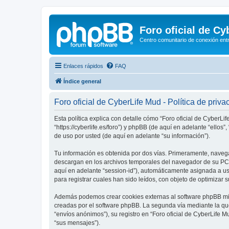
Foro oficial de C
Centro comunitario de conexión ent
Enlaces rápidos
FAQ
Índice general
Foro oficial de CyberLife Mud - Política de priva
Esta política explica con detalle cómo “Foro oficial de CyberLi
“https://cyberlife.es/foro”) y phpBB (de aquí en adelante “ell
de uso por usted (de aquí en adelante “su información”).
Tu información es obtenida por dos vías. Primeramente, navega
descargan en los archivos temporales del navegador de su PC. 
aquí en adelante “session-id”), automáticamente asignada a u
para registrar cuales han sido leídos, con objeto de optimizar 
Además podemos crear cookies externas al software phpBB mien
creadas por el software phpBB. La segunda vía mediante la qu
“envíos anónimos”), su registro en “Foro oficial de CyberLife 
“sus mensajes”).