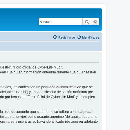
Buscar
Búsqueda avanza
Registrarse
Identificarse
uestro”, “Foro oficial de CyberLife Mud”,
plean cualquier información obtenida durante cualquier sesión
cookies, las cuales son un pequeño archivo de texto que se
delante “user-id”) y un identificador de sesión anónima (de
do por temas en “Foro oficial de CyberLife Mud” y se emplea
de este documento que solamente se refiere a las páginas
limitado a: envíos como usuario anónimo (de aquí en adelante
gistrarse y mientras se haya identificado (de aquí en adelante