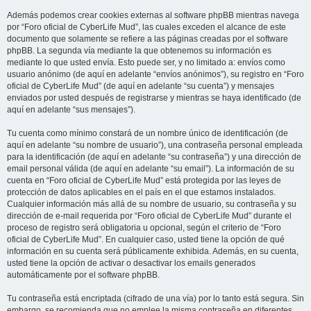
Además podemos crear cookies externas al software phpBB mientras navega
por “Foro oficial de CyberLife Mud”, las cuales exceden el alcance de este
documento que solamente se refiere a las páginas creadas por el software
phpBB. La segunda vía mediante la que obtenemos su información es
mediante lo que usted envía. Esto puede ser, y no limitado a: envíos como
usuario anónimo (de aquí en adelante “envíos anónimos”), su registro en “Foro
oficial de CyberLife Mud” (de aquí en adelante “su cuenta”) y mensajes
enviados por usted después de registrarse y mientras se haya identificado (de
aquí en adelante “sus mensajes”).
Tu cuenta como mínimo constará de un nombre único de identificación (de
aquí en adelante “su nombre de usuario”), una contraseña personal empleada
para la identificación (de aquí en adelante “su contraseña”) y una dirección de
email personal válida (de aquí en adelante “su email”). La información de su
cuenta en “Foro oficial de CyberLife Mud” está protegida por las leyes de
protección de datos aplicables en el país en el que estamos instalados.
Cualquier información más allá de su nombre de usuario, su contraseña y su
dirección de e-mail requerida por “Foro oficial de CyberLife Mud” durante el
proceso de registro será obligatoria u opcional, según el criterio de “Foro
oficial de CyberLife Mud”. En cualquier caso, usted tiene la opción de qué
información en su cuenta será públicamente exhibida. Además, en su cuenta,
usted tiene la opción de activar o desactivar los emails generados
automáticamente por el software phpBB.
Tu contraseña está encriptada (cifrado de una vía) por lo tanto está segura. Sin
embargo, se recomienda que no emplee la misma contraseña en diferentes