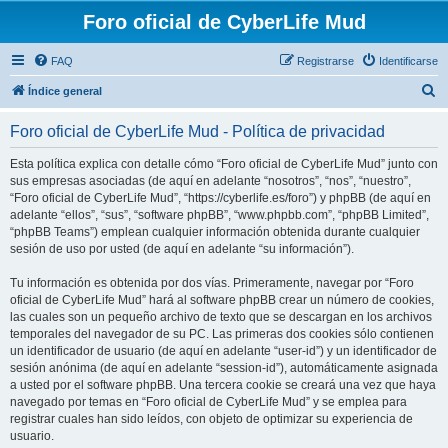
Foro oficial de CyberLife Mud
FAQ
Registrarse
Identificarse
B
Índice general
u
Foro oficial de CyberLife Mud - Política de privacidad
s
c
Esta política explica con detalle cómo “Foro oficial de CyberLife Mud” junto con
sus empresas asociadas (de aquí en adelante “nosotros”, “nos”, “nuestro”,
a
“Foro oficial de CyberLife Mud”, “https://cyberlife.es/foro”) y phpBB (de aquí en
r
adelante “ellos”, “sus”, “software phpBB”, “www.phpbb.com”, “phpBB Limited”,
“phpBB Teams”) emplean cualquier información obtenida durante cualquier
sesión de uso por usted (de aquí en adelante “su información”).
Tu información es obtenida por dos vías. Primeramente, navegar por “Foro
oficial de CyberLife Mud” hará al software phpBB crear un número de cookies,
las cuales son un pequeño archivo de texto que se descargan en los archivos
temporales del navegador de su PC. Las primeras dos cookies sólo contienen
un identificador de usuario (de aquí en adelante “user-id”) y un identificador de
sesión anónima (de aquí en adelante “session-id”), automáticamente asignada
a usted por el software phpBB. Una tercera cookie se creará una vez que haya
navegado por temas en “Foro oficial de CyberLife Mud” y se emplea para
registrar cuales han sido leídos, con objeto de optimizar su experiencia de
usuario.