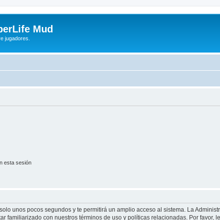
yberLife Mud
re jugadores.
n esta sesión
á solo unos pocos segundos y te permitirá un amplio acceso al sistema. La Adminis
tar familiarizado con nuestros términos de uso y políticas relacionadas. Por favor, l