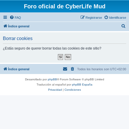
Foro oficial de CyberLife Mud
FAQ
Registrarse
Identificarse
B
Índice general
u
Borrar cookies
s
c
¿Estás seguro de querer borrar todas las cookies de este sitio?
a
r
Índice general
Todos los horarios son
UTC+02:00
Desarrollado por
phpBB
® Forum Software © phpBB Limited
Traducción al español por
phpBB España
Privacidad
|
Condiciones