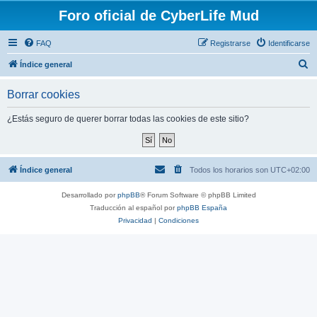
Foro oficial de CyberLife Mud
FAQ
Registrarse
Identificarse
B
Índice general
u
Borrar cookies
s
c
¿Estás seguro de querer borrar todas las cookies de este sitio?
a
r
Índice general
Todos los horarios son
UTC+02:00
Desarrollado por
phpBB
® Forum Software © phpBB Limited
Traducción al español por
phpBB España
Privacidad
|
Condiciones