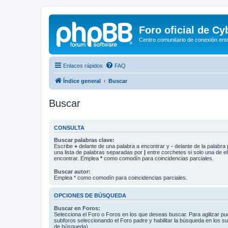
Foro oficial de C
Centro comunitario de conexión ent
Enlaces rápidos
FAQ
Índice general
Buscar
Buscar
CONSULTA
Buscar palabras clave:
Escribe
+
delante de una palabra a encontrar y
-
delante de la palabra 
una lista de palabras separadas por
|
entre corchetes si solo una de el
encontrar. Emplea
*
como comodín para coincidencias parciales.
Buscar autor:
Emplea * como comodín para coincidencias parciales.
OPCIONES DE BÚSQUEDA
Buscar en Foros:
Selecciona el Foro o Foros en los que deseas buscar. Para agilizar p
subforos seleccionando el Foro padre y habilitar la búsqueda en los 
de búsqueda).