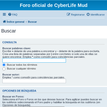
Foro oficial de CyberLife Mud
FAQ
Registrarse
Identificarse
Índice general
Buscar
Buscar
CONSULTA
Buscar palabras clave:
Escribe
+
delante de una palabra a encontrar y
-
delante de la palabra para excluirla.
Crea una lista de palabras separadas por
|
entre corchetes si solo una de ellas se
quiere encontrar. Emplea
*
como comodín para coincidencias parciales.
Buscar todos los términos
Buscar cualquier término
Buscar autor:
Emplea * como comodín para coincidencias parciales.
OPCIONES DE BÚSQUEDA
Buscar en Foros:
Selecciona el Foro o Foros en los que deseas buscar. Para agilizar puedes buscar en
los subforos seleccionando el Foro padre y habilitar la búsqueda en los subforos (en
Opciones de búsqueda).