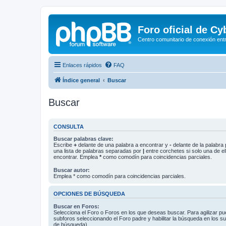
Foro oficial de C
Centro comunitario de conexión ent
Enlaces rápidos
FAQ
Índice general
Buscar
Buscar
CONSULTA
Buscar palabras clave:
Escribe
+
delante de una palabra a encontrar y
-
delante de la palabra 
una lista de palabras separadas por
|
entre corchetes si solo una de el
encontrar. Emplea
*
como comodín para coincidencias parciales.
Buscar autor:
Emplea * como comodín para coincidencias parciales.
OPCIONES DE BÚSQUEDA
Buscar en Foros:
Selecciona el Foro o Foros en los que deseas buscar. Para agilizar p
subforos seleccionando el Foro padre y habilitar la búsqueda en los 
de búsqueda).