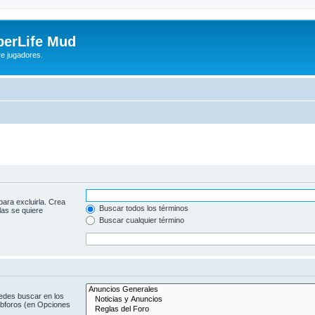
yberLife Mud
re jugadores.
para excluirla. Crea
Buscar todos los términos
las se quiere
Buscar cualquier término
uedes buscar en los
subforos (en Opciones