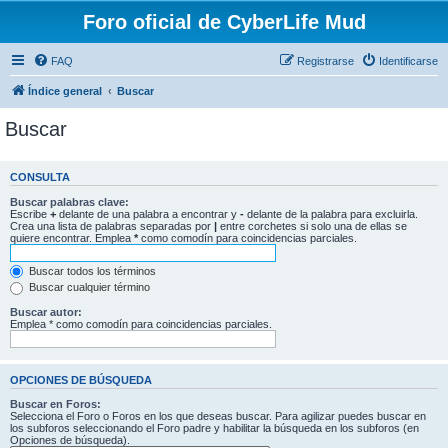
Foro oficial de CyberLife Mud
FAQ
Registrarse
Identificarse
Índice general
Buscar
Buscar
CONSULTA
Buscar palabras clave:
Escribe
+
delante de una palabra a encontrar y
-
delante de la palabra para excluirla.
Crea una lista de palabras separadas por
|
entre corchetes si solo una de ellas se
quiere encontrar. Emplea
*
como comodín para coincidencias parciales.
Buscar todos los términos
Buscar cualquier término
Buscar autor:
Emplea * como comodín para coincidencias parciales.
OPCIONES DE BÚSQUEDA
Buscar en Foros:
Selecciona el Foro o Foros en los que deseas buscar. Para agilizar puedes buscar en
los subforos seleccionando el Foro padre y habilitar la búsqueda en los subforos (en
Opciones de búsqueda).