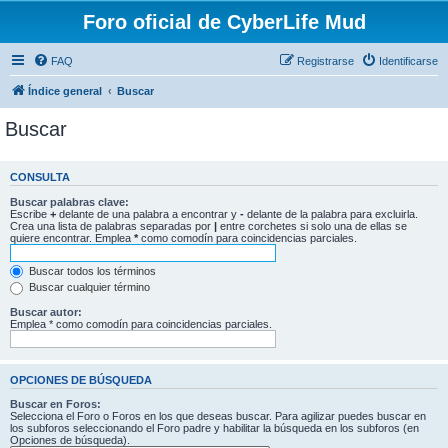
Foro oficial de CyberLife Mud
FAQ
Registrarse
Identificarse
Índice general
Buscar
Buscar
CONSULTA
Buscar palabras clave:
Escribe
+
delante de una palabra a encontrar y
-
delante de la palabra para excluirla.
Crea una lista de palabras separadas por
|
entre corchetes si solo una de ellas se
quiere encontrar. Emplea
*
como comodín para coincidencias parciales.
Buscar todos los términos
Buscar cualquier término
Buscar autor:
Emplea * como comodín para coincidencias parciales.
OPCIONES DE BÚSQUEDA
Buscar en Foros:
Selecciona el Foro o Foros en los que deseas buscar. Para agilizar puedes buscar en
los subforos seleccionando el Foro padre y habilitar la búsqueda en los subforos (en
Opciones de búsqueda).