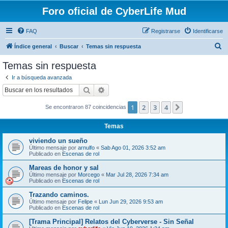
Foro oficial de CyberLife Mud
FAQ
Registrarse
Identificarse
B
Índice general
Buscar
Temas sin respuesta
u
Temas sin respuesta
s
Ir a búsqueda avanzada
c
Buscar
Búsqueda avanzada
a
1
2
3
4
Siguiente
Se encontraron 87 coincidencias
r
Temas
viviendo un sueño
Último mensaje por
arnulfo
«
Sab Ago 01, 2026 3:52 am
Publicado en
Escenas de rol
Mareas de honor y sal
Último mensaje por
Morcego
«
Mar Jul 28, 2026 7:34 am
Publicado en
Escenas de rol
Trazando caminos.
Último mensaje por
Felipe
«
Lun Jun 29, 2026 9:53 am
Publicado en
Escenas de rol
[Trama Principal] Relatos del Cyberverse - Sin Señal