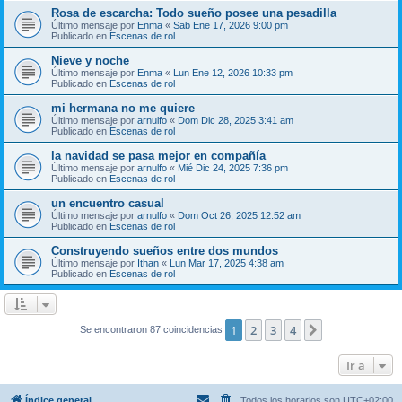
Rosa de escarcha: Todo sueño posee una pesadilla
Último mensaje por
Enma
«
Sab Ene 17, 2026 9:00 pm
Publicado en
Escenas de rol
Nieve y noche
Último mensaje por
Enma
«
Lun Ene 12, 2026 10:33 pm
Publicado en
Escenas de rol
mi hermana no me quiere
Último mensaje por
arnulfo
«
Dom Dic 28, 2025 3:41 am
Publicado en
Escenas de rol
la navidad se pasa mejor en compañía
Último mensaje por
arnulfo
«
Mié Dic 24, 2025 7:36 pm
Publicado en
Escenas de rol
un encuentro casual
Último mensaje por
arnulfo
«
Dom Oct 26, 2025 12:52 am
Publicado en
Escenas de rol
Construyendo sueños entre dos mundos
Último mensaje por
Ithan
«
Lun Mar 17, 2025 4:38 am
Publicado en
Escenas de rol
1
2
3
4
Siguiente
Se encontraron 87 coincidencias
Ir a
Índice general
Todos los horarios son
UTC+02:00