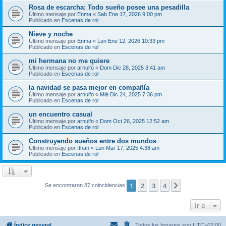
Rosa de escarcha: Todo sueño posee una pesadilla
Último mensaje por
Enma
«
Sab Ene 17, 2026 9:00 pm
Publicado en
Escenas de rol
Nieve y noche
Último mensaje por
Enma
«
Lun Ene 12, 2026 10:33 pm
Publicado en
Escenas de rol
mi hermana no me quiere
Último mensaje por
arnulfo
«
Dom Dic 28, 2025 3:41 am
Publicado en
Escenas de rol
la navidad se pasa mejor en compañía
Último mensaje por
arnulfo
«
Mié Dic 24, 2025 7:36 pm
Publicado en
Escenas de rol
un encuentro casual
Último mensaje por
arnulfo
«
Dom Oct 26, 2025 12:52 am
Publicado en
Escenas de rol
Construyendo sueños entre dos mundos
Último mensaje por
Ithan
«
Lun Mar 17, 2025 4:38 am
Publicado en
Escenas de rol
1
2
3
4
Siguiente
Se encontraron 87 coincidencias
Ir a
Índice general
Todos los horarios son
UTC+02:00