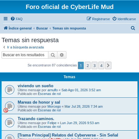
Foro oficial de CyberLife Mud
FAQ
Registrarse
Identificarse
B
Índice general
Buscar
Temas sin respuesta
u
Temas sin respuesta
s
Ir a búsqueda avanzada
c
Buscar
Búsqueda avanzada
a
1
2
3
4
Siguiente
Se encontraron 87 coincidencias
r
Temas
viviendo un sueño
Último mensaje por
arnulfo
«
Sab Ago 01, 2026 3:52 am
Publicado en
Escenas de rol
Mareas de honor y sal
Último mensaje por
Morcego
«
Mar Jul 28, 2026 7:34 am
Publicado en
Escenas de rol
Trazando caminos.
Último mensaje por
Felipe
«
Lun Jun 29, 2026 9:53 am
Publicado en
Escenas de rol
[Trama Principal] Relatos del Cyberverse - Sin Señal