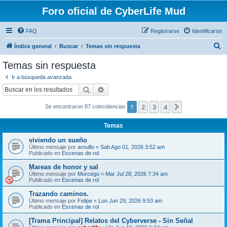
Foro oficial de CyberLife Mud
FAQ
Registrarse
Identificarse
B
Índice general
Buscar
Temas sin respuesta
u
Temas sin respuesta
s
Ir a búsqueda avanzada
c
Buscar
Búsqueda avanzada
a
1
2
3
4
Siguiente
Se encontraron 87 coincidencias
r
Temas
viviendo un sueño
Último mensaje por
arnulfo
«
Sab Ago 01, 2026 3:52 am
Publicado en
Escenas de rol
Mareas de honor y sal
Último mensaje por
Morcego
«
Mar Jul 28, 2026 7:34 am
Publicado en
Escenas de rol
Trazando caminos.
Último mensaje por
Felipe
«
Lun Jun 29, 2026 9:53 am
Publicado en
Escenas de rol
[Trama Principal] Relatos del Cyberverse - Sin Señal