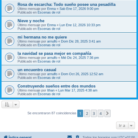
Rosa de escarcha: Todo sueño posee una pesadilla
Último mensaje por
Enma
«
Sab Ene 17, 2026 9:00 pm
Publicado en
Escenas de rol
Nieve y noche
Último mensaje por
Enma
«
Lun Ene 12, 2026 10:33 pm
Publicado en
Escenas de rol
mi hermana no me quiere
Último mensaje por
arnulfo
«
Dom Dic 28, 2025 3:41 am
Publicado en
Escenas de rol
la navidad se pasa mejor en compañía
Último mensaje por
arnulfo
«
Mié Dic 24, 2025 7:36 pm
Publicado en
Escenas de rol
un encuentro casual
Último mensaje por
arnulfo
«
Dom Oct 26, 2025 12:52 am
Publicado en
Escenas de rol
Construyendo sueños entre dos mundos
Último mensaje por
Ithan
«
Lun Mar 17, 2025 4:38 am
Publicado en
Escenas de rol
1
2
3
4
Siguiente
Se encontraron 87 coincidencias
Ir a
Índice general
Todos los horarios son
UTC+02:00