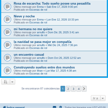
Rosa de escarcha: Todo sueño posee una pesadilla
Último mensaje por
Enma
«
Sab Ene 17, 2026 9:00 pm
Publicado en
Escenas de rol
Nieve y noche
Último mensaje por
Enma
«
Lun Ene 12, 2026 10:33 pm
Publicado en
Escenas de rol
mi hermana no me quiere
Último mensaje por
arnulfo
«
Dom Dic 28, 2025 3:41 am
Publicado en
Escenas de rol
la navidad se pasa mejor en compañía
Último mensaje por
arnulfo
«
Mié Dic 24, 2025 7:36 pm
Publicado en
Escenas de rol
un encuentro casual
Último mensaje por
arnulfo
«
Dom Oct 26, 2025 12:52 am
Publicado en
Escenas de rol
Construyendo sueños entre dos mundos
Último mensaje por
Ithan
«
Lun Mar 17, 2025 4:38 am
Publicado en
Escenas de rol
1
2
3
4
Siguiente
Se encontraron 87 coincidencias
Ir a
Índice general
Todos los horarios son
UTC+02:00