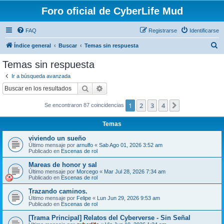
Foro oficial de CyberLife Mud
FAQ
Registrarse
Identificarse
B
Índice general
Buscar
Temas sin respuesta
u
Temas sin respuesta
s
Ir a búsqueda avanzada
c
Buscar
Búsqueda avanzada
a
1
2
3
4
Siguiente
Se encontraron 87 coincidencias
r
Temas
viviendo un sueño
Último mensaje por
arnulfo
«
Sab Ago 01, 2026 3:52 am
Publicado en
Escenas de rol
Mareas de honor y sal
Último mensaje por
Morcego
«
Mar Jul 28, 2026 7:34 am
Publicado en
Escenas de rol
Trazando caminos.
Último mensaje por
Felipe
«
Lun Jun 29, 2026 9:53 am
Publicado en
Escenas de rol
[Trama Principal] Relatos del Cyberverse - Sin Señal