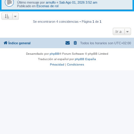
Último mensaje por
arnulfo
«
Sab Ago 01, 2026 3:52 am
Publicado en
Escenas de rol
Se encontraron 4 coincidencias • Página
1
de
1
Ir a
Índice general
Todos los horarios son
UTC+02:00
Desarrollado por
phpBB
® Forum Software © phpBB Limited
Traducción al español por
phpBB España
Privacidad
|
Condiciones