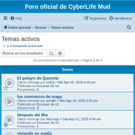
Foro oficial de CyberLife Mud
FAQ
Registrarse
Identificarse
B
Índice general
Buscar
Temas activos
u
Temas activos
s
Ir a búsqueda avanzada
c
Buscar
Búsqueda avanzada
a
Se encontraron 4 coincidencias • Página
1
de
1
r
Temas
El peligro de Quererte
Último mensaje por
Indira
«
Mié Ago 05, 2026 6:40 am
Publicado en
Escenas de rol
Respuestas:
2
los comienzos de maga
Último mensaje por
arnulfo
«
Mar Ago 04, 2026 6:52 pm
Publicado en
Escenas de rol
Respuestas:
3
Después del Mar
Último mensaje por
Morcego
«
Sab Ago 01, 2026 6:48 am
Publicado en
Escenas de rol
Respuestas:
1
viviendo un sueño