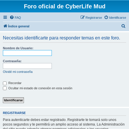
Foro oficial de CyberLife Mud
FAQ
Registrarse
Identificarse
B
Índice general
u
Necesitas identificarte para responder temas en este foro.
s
c
Nombre de Usuario:
a
r
Contraseña:
Olvidé mi contraseña
Recordar
Ocultar mi estado de conexión en esta sesión
REGISTRARSE
Para autenticarte debes estar registrado. Registrarte te tomará solo unos
pocos segundos y te permitirá un amplio acceso al sistema. La Administración
del sitio puede además otorgar permisos adicionales a los usuarios